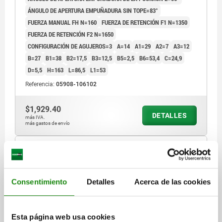
ÁNGULO DE APERTURA EMPUÑADURA SIN TOPE=83°
1) Espiga de tope, posición 1
FUERZA MANUAL FH N=160
FUERZA DE RETENCIÓN F1 N=1350
2) Espiga de tope, posición 2
FUERZA DE RETENCIÓN F2 N=1650
CONFIGURACIÓN DE AGUJEROS=3
A=14
A1=29
A2=7
A3=12
B=27
B1=38
B2=17,5
B3=12,5
B5=2,5
B6=53,4
C=24,9
D=5,5
H=163
L=86,5
L1=53
Referencia:
05908-106102
$1,929.40
DETALLES
más IVA.
más gastos de envío
05908
Consentimiento
Detalles
Acerca de las cookies
Esta página web usa cookies