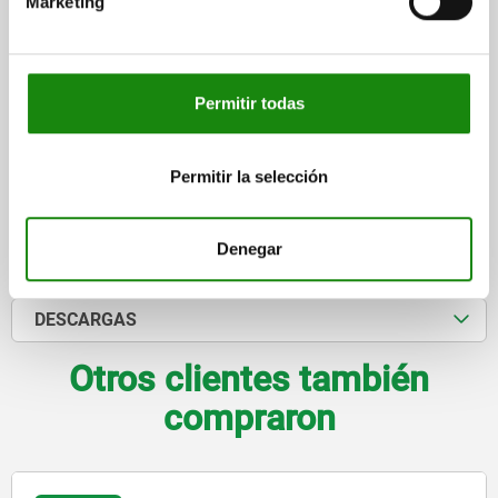
Marketing
Referencia:
05908-108102
$2,305.04
DETALLES
más IVA.
Permitir todas
más gastos de envío
Permitir la selección
DETALLES
Denegar
CAD
DESCARGAS
Otros clientes también
compraron