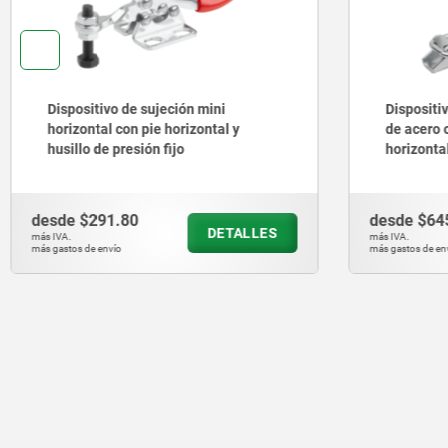
Dispositivo de sujeción mini
Dispositi
horizontal con pie horizontal y
de acero 
husillo de presión fijo
horizonta
y bloqueo
desde
$291.80
desde
$64
DETALLES
más IVA.
más IVA.
más gastos de envío
más gastos de en