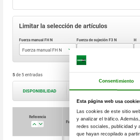
Limitar la selección de artículos
Fuerza manual FH N
Fuerza de sujeción F3 N
H
150
800
5
de 5 entradas
200
1400
Consentimiento
250
1800
DISPONIBILIDAD
Las disponibilidades se actualizan var
280
Esta página web usa cookie
Las cookies de este sitio we
Referencia
Referencia
y analizar el tráfico. Ademá
Fuerza manual FH
Fuerza manual FH
Fuerza
Fuerza
H
H
N
N
de
de
redes sociales, publicidad y
sujeción
sujeción
F3 N
F3 N
que hayan recopilado a parti