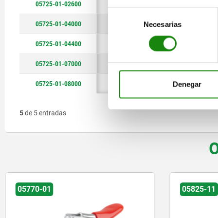
05725-01-02600
150
250
200
250
280
150
1400
1400
1400
1800
800
800
173
206
218
226
303
173
Selección
05725-01-04000
250
1400
206
Necesarias
de
consentimiento
05725-01-04400
200
1400
218
05725-01-07000
250
1400
226
05725-01-08000
280
1800
303
Denegar
5
de 5 entradas
O
05770-01
05825-11