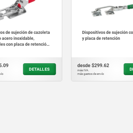
vos de sujeción de cazoleta
Dispositivos de sujeción c
o acero inoxidable,
y placa de retención
les con placa de retención
 de seguridad hasta 9000N
5.09
desde
$299.62
DETALLES
D
más IVA.
vío
más gastos de envío