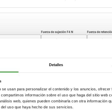
Fuerza de sujeción F4 N
173
1600
1000
AMPLIAR TABLA
206
2800
2000
Detalles
218
3000
2200
15-17 días
ias veces al día a intervalos regulares.
17+ días
226
3900
3000
s
b se usan para personalizar el contenido y los anuncios, ofrecer
303
3200
s, compartimos información sobre el uso que haga del sitio web 
Fuerza
Fuerza
Fuerza
Fuerza
L
L
Fuerza
Fuerza
Ángulo de
Ángulo de
Ángulo
Ángulo
de sujeción
de sujeción
de retención
de retención
de retención
de retención
apertura del
apertura del
de apertura
de apertura
 análisis web, quienes pueden combinarla con otra información q
F4 N
F4 N
F1 N
F1 N
F2 N
F2 N
brazo de
brazo de
de la
de la
sujeción
sujeción
empuñadura
empuñadura
r del uso que haya hecho de sus servicios.