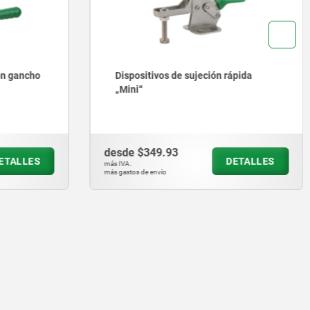
on gancho
Dispositivos de sujeción rápida
„Mini“
desde
$349.93
ETALLES
DETALLES
más IVA.
más gastos de envío