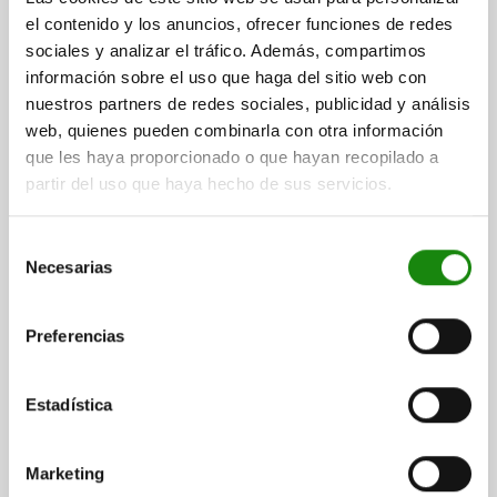
el contenido y los anuncios, ofrecer funciones de redes
sociales y analizar el tráfico. Además, compartimos
05908
información sobre el uso que haga del sitio web con
nuestros partners de redes sociales, publicidad y análisis
web, quienes pueden combinarla con otra información
que les haya proporcionado o que hayan recopilado a
partir del uso que haya hecho de sus servicios.
Selección
DISP.SUJ. RÁPIDA VERTICAL ESTÁNDAR, PIE
Necesarias
HORIZONTAL, ACERO INOXIDABLE ACABADO
de
NATURAL, COMP:POLIAMIDA VERDE, M08X45
consentimiento
HUSILLO DE PRESIÓN=M8X45
FUERZA DE SUJECIÓN F3 N=940
Preferencias
FUERZA DE SUJECIÓN F4 N=1350
ÁNGULO DE APERTURA BRAZO DE SUJECIÓN DE LA POSICIÓN
Estadística
1=13°
ÁNGULO DE APERTURA BRAZO DE SUJECIÓN DE LA POSICIÓN
2=93°
Marketing
ÁNGULO DE APERTURA BRAZO DE SUJECIÓN SIN TOPE=158°