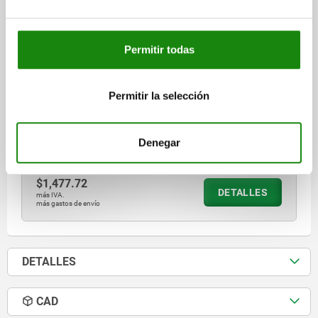
ÁNGULO DE APERTURA EMPUÑADURA DE LA POSICIÓN 1=26°
ÁNGULO DE APERTURA EMPUÑADURA DE LA POSICIÓN 2=61°
ÁNGULO DE APERTURA EMPUÑADURA SIN TOPE=86°
Permitir todas
FUERZA MANUAL FH N=190
FUERZA DE RETENCIÓN F1 N=2000
FUERZA DE RETENCIÓN F2 N=2800
CONFIGURACIÓN DE AGUJEROS=3
A=21
A1=39
A2=9
A3=19
Permitir la selección
B=32
B1=45
B2=20,6
B3=15,6
B5=2,5
B6=41,5
C=32,7
D=6,8
H=184,2
L=107
L1=62
Denegar
Referencia:
05908-108002
$1,477.72
DETALLES
más IVA.
más gastos de envío
DETALLES
CAD