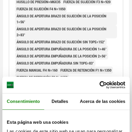
HUSILLO DE PRESIÓN=M6X35
FUERZA DE SUJECIÓN F3 N=920
FUERZA DE SUJECIÓN F4 N=1050
ÁNGULO DE APERTURA BRAZO DE SUJECIÓN DE LA POSICIÓN
1=56°
ÁNGULO DE APERTURA BRAZO DE SUJECIÓN DE LA POSICIÓN
2=83°
ÁNGULO DE APERTURA BRAZO DE SUJECIÓN SIN TOPE=152°
ÁNGULO DE APERTURA EMPUÑADURA DE LA POSICIÓN 1=46°
ÁNGULO DE APERTURA EMPUÑADURA DE LA POSICIÓN 2=56°
ÁNGULO DE APERTURA EMPUÑADURA SIN TOPE=83°
FUERZA MANUAL FH N=160
FUERZA DE RETENCIÓN F1 N=1350
FUERZA DE RETENCIÓN F2 N=1650
CONFIGURACIÓN DE AGUJEROS=3
A=14
A1=29
A2=7
A3=12
B=27
B1=38
B2=17,5
B3=12,5
B5=2,5
B6=43,5
C=24,9
D=5,5
H=156,3
L=86,5
L1=53
Consentimiento
Detalles
Acerca de las cookies
Referencia:
05908-106002
$1,057.36
Esta página web usa cookies
DETALLES
más IVA.
más gastos de envío
Las cookies de este sitio web se usan para personalizar