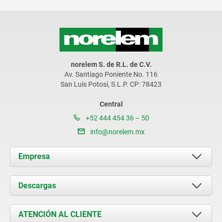
norelem S. de R.L. de C.V.
Av. Santiago Poniente No. 116
San Luis Potosí, S.L.P. CP: 78423
Central
+52 444 454 36 – 50
info@norelem.mx
Empresa
Acerca de nosotros
Descargas
Novedades
Documents
ATENCIÓN AL CLIENTE
Contacto