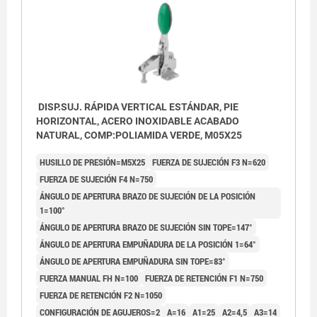
DISP.SUJ. RÁPIDA VERTICAL ESTÁNDAR, PIE
HORIZONTAL, ACERO INOXIDABLE ACABADO
NATURAL, COMP:POLIAMIDA VERDE, M05X25
HUSILLO DE PRESIÓN=M5X25
FUERZA DE SUJECIÓN F3 N=620
FUERZA DE SUJECIÓN F4 N=750
ÁNGULO DE APERTURA BRAZO DE SUJECIÓN DE LA POSICIÓN
1=100°
ÁNGULO DE APERTURA BRAZO DE SUJECIÓN SIN TOPE=147°
ÁNGULO DE APERTURA EMPUÑADURA DE LA POSICIÓN 1=64°
ÁNGULO DE APERTURA EMPUÑADURA SIN TOPE=83°
FUERZA MANUAL FH N=100
FUERZA DE RETENCIÓN F1 N=750
FUERZA DE RETENCIÓN F2 N=1050
CONFIGURACIÓN DE AGUJEROS=2
A=16
A1=25
A2=4,5
A3=14
1) Espiga de tope, posición 1