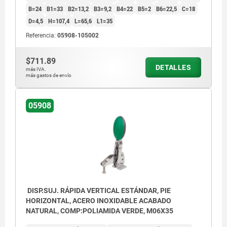
B=24
B1=33
B2=13,2
B3=9,2
B4=22
B5=2
B6=22,5
C=18
2) Espiga de tope, posición 2
D=4,5
H=107,4
L=65,6
L1=35
Referencia:
05908-105002
$711.89
DETALLES
más IVA.
más gastos de envío
05908
DISP.SUJ. RÁPIDA VERTICAL ESTÁNDAR, PIE
HORIZONTAL, ACERO INOXIDABLE ACABADO
NATURAL, COMP:POLIAMIDA VERDE, M06X35