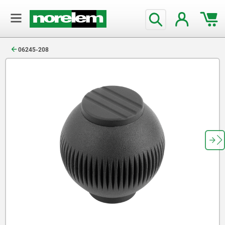
text.skipToContent
text.skipToNavigation
06245-208