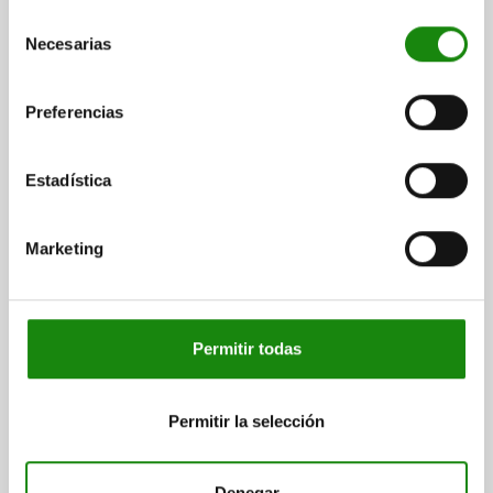
Selección
Necesarias
de
consentimiento
Preferencias
Estadística
Marketing
Descripción
Permitir todas
MATERIAL
Termoplástico gris antracita.
Permitir la selección
Casquillo de acero 5.8 o de acero inoxidable 1.4305.
Denegar