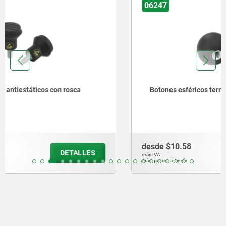
06247
Botones esféricos termoplásticos DIN 319 ampliada
desde
$10.58
DETALLES
más IVA.
más gastos de envío