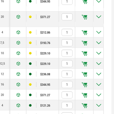
16
$344.95
20
$371.27
4
$212.86
7,5
$193.76
10
$229.10
12,5
$229.10
12
$236.08
16
$344.95
20
$371.27
4
$121.26