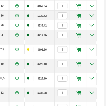
12
$162.54
16
$239.42
20
$239.42
4
$212.86
7,5
$193.76
10
$229.10
12,5
$229.10
12
$236.08