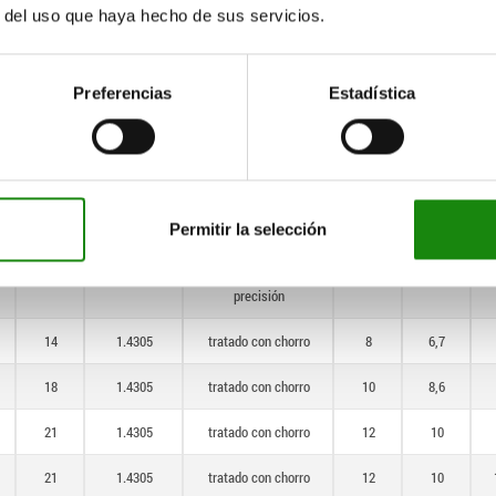
21
1.4305
Torneado con
12
10
r del uso que haya hecho de sus servicios.
precisión
21
1.4305
Torneado con
12
10
Preferencias
Estadística
precisión
25
1.4305
Torneado con
14
12
precisión
33
1.4305
Torneado con
18
16
precisión
Permitir la selección
40
1.4305
Torneado con
24
18,7
precisión
14
1.4305
tratado con chorro
8
6,7
18
1.4305
tratado con chorro
10
8,6
21
1.4305
tratado con chorro
12
10
21
1.4305
tratado con chorro
12
10