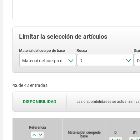
Limitar la selección de artículos
Material del cuerpo de base
D
D
acero
M2
42
de 42 entradas
acero inoxidable
M3
aluminio
M4
DISPONIBILIDAD
Las disponibilidades se actualizan var
M5
M6
Referencia
Material del cuerpo de
D
D1
M8
base