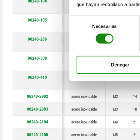
06240-104
acero inoxidable
M4
21
que hayan recopilado a parti
Selección
06240-105
acero inoxidable
M5
21
Necesarias
de
consentimiento
06240-206
acero inoxidable
M6
25
06240-308
acero inoxidable
M8
33
Denegar
06240-410
acero inoxidable
M10
40
06240-2902
acero inoxidable
M2
14
06240-2003
acero inoxidable
M3
18
06240-2104
acero inoxidable
M4
21
06240-2105
acero inoxidable
M5
21