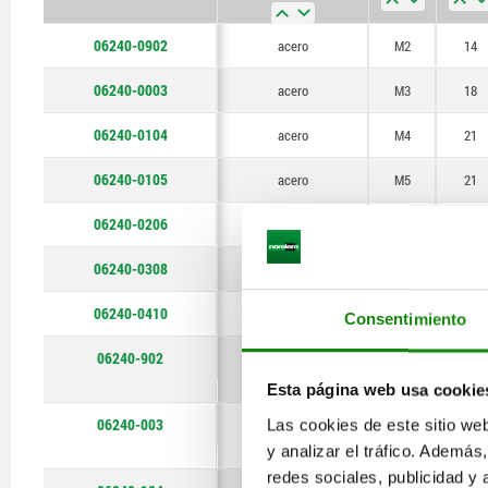
M10
06240-0902
acero
M2
14
06240-0003
acero
M3
18
06240-0104
acero
M4
21
06240-0105
acero
M5
21
06240-0206
acero
M6
25
06240-0308
acero
M8
33
06240-0410
acero
M10
40
Consentimiento
06240-902
acero inoxidable
M2
14
Esta página web usa cookie
06240-003
Las cookies de este sitio we
acero inoxidable
M3
18
y analizar el tráfico. Ademá
redes sociales, publicidad y