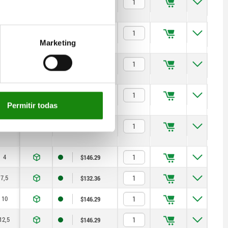
10
$146.29
12,5
$146.29
Marketing
12
$162.54
16
$239.42
Permitir todas
20
$239.42
4
$146.29
7,5
$132.36
10
$146.29
12,5
$146.29