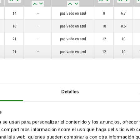
14
—
pasivado en azul
8
6,7
18
—
pasivado en azul
10
8,6
21
—
pasivado en azul
12
10
21
—
pasivado en azul
12
10
25
—
pasivado en azul
14
12
33
—
pasivado en azul
18
16
40
—
pasivado en azul
24
18,7
Detalles
14
1.4305
Torneado con
8
6,7
precisión
s
b se usan para personalizar el contenido y los anuncios, ofrecer
18
1.4305
Torneado con
10
8,6
precisión
s, compartimos información sobre el uso que haga del sitio web 
 análisis web, quienes pueden combinarla con otra información q