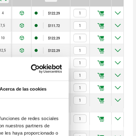
4
$122.29
7,5
$111.72
10
$122.29
12,5
$122.29
12
$136.22
16
$216.47
20
$226.01
Acerca de las cookies
4
$146.29
 funciones de redes sociales
7,5
$132.36
con nuestros partners de
ue les haya proporcionado o