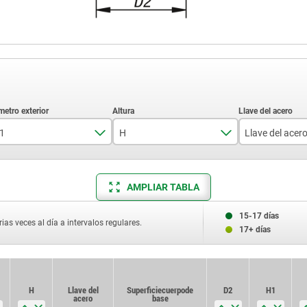
1
H
Llave del acer
14
14
1.4305
AMPLIAR TABLA
18
18
1.4404
21
21
15-17 días
ias veces al día a intervalos regulares.
17+ días
25
25
33
33
H
Llave del
Superficie cuerpo de
D2
H1
40
40
acero
base