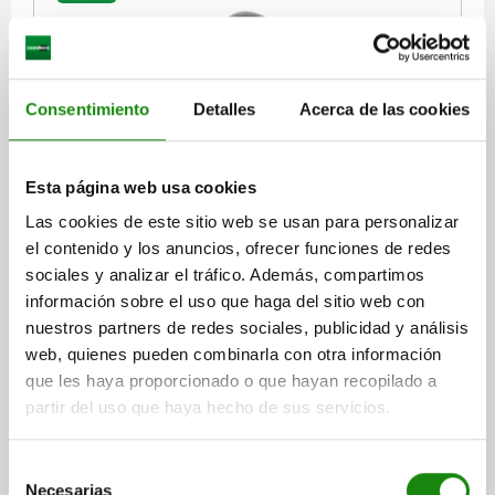
Consentimiento
Detalles
Acerca de las cookies
EMPUÑADURA GIRATORIO TA.1 D=M06X9, D1=25,
Esta página web usa cookies
DUROPLAST PULIDO CON UN BRILLO INTEN,
COMP:ACERO INOXIDABLE ACABADO NATURAL,
Las cookies de este sitio web se usan para personalizar
OVALADO
el contenido y los anuncios, ofrecer funciones de redes
DIÁMETRO EXTERIOR=25
ROSCA=M6
sociales y analizar el tráfico. Además, compartimos
LONGITUD DE EMPUÑADURA=54,7
información sobre el uso que haga del sitio web con
MATERIAL DEL COMPONENTE=ACERO INOXIDABLE
D2=8
D3=18
nuestros partners de redes sociales, publicidad y análisis
LONGITUD DE LA ROSCA=9
L2=4,5
SW=7
web, quienes pueden combinarla con otra información
Referencia:
06316-1106009
que les haya proporcionado o que hayan recopilado a
partir del uso que haya hecho de sus servicios.
$227.82
DETALLES
más IVA.
más gastos de envío
Selección
Necesarias
de