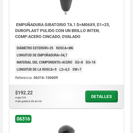
EMPUÑADURA GIRATORIO TA.1 D=M06X9, D1=25,
DUROPLAST PULIDO CON UN BRILLO INTEN,
COMP:ACERO CINCADO, OVALADO
DIÁMETRO EXTERIOR=25
ROSCA=M6
LONGITUD DE EMPUÑADURA=54,7
MATERIAL DEL COMPONENTE=ACERO
D2=8
D3=18
LONGITUD DE LA ROSCA=9
L2=4,5
SW=7
Referencia:
06316-106009
$192.22
DETALLES
más IVA.
más gastos de envío
06316