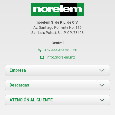
norelem S. de R.L. de C.V.
Av. Santiago Poniente No. 116
San Luis Potosí, S.L.P. CP: 78423
Central
+52 444 454 36 – 50
info@norelem.mx
Empresa
Acerca de nosotros
Descargas
Novedades
Documents
ATENCIÓN AL CLIENTE
Contacto
Condiciones de entrega