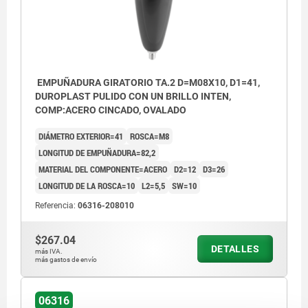
EMPUÑADURA GIRATORIO TA.2 D=M08X10, D1=41,
DUROPLAST PULIDO CON UN BRILLO INTEN,
COMP:ACERO CINCADO, OVALADO
DIÁMETRO EXTERIOR=41
ROSCA=M8
LONGITUD DE EMPUÑADURA=82,2
MATERIAL DEL COMPONENTE=ACERO
D2=12
D3=26
LONGITUD DE LA ROSCA=10
L2=5,5
SW=10
Referencia:
06316-208010
$267.04
DETALLES
más IVA.
más gastos de envío
06316