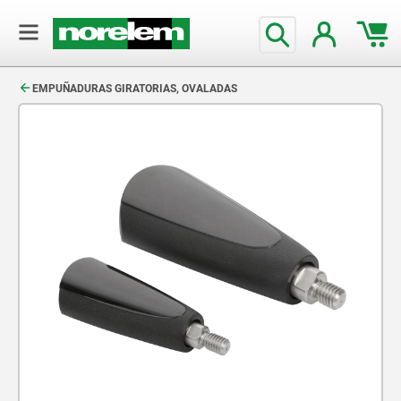
text.skipToContent
text.skipToNavigation
EMPUÑADURAS GIRATORIAS, OVALADAS