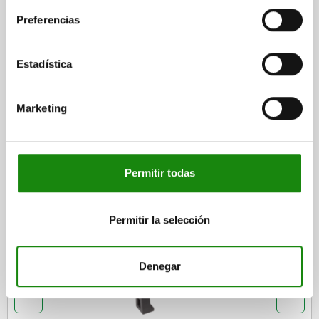
FORMAS
Preferencias
DETALLES
Estadística
DESCARGAS
Marketing
Otros clientes también
compraron
Permitir todas
Permitir la selección
06980-11
Denegar