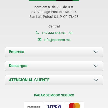
norelem S. de R.L. de C.V.
Av. Santiago Poniente No. 116
San Luis Potosí, S.L.P. CP: 78423
Central
+52 444 454 36 – 50
info@norelem.mx
Empresa
Acerca de nosotros
Descargas
Novedades
Documents
ATENCIÓN AL CLIENTE
Contacto
Condiciones de entrega
PAGAR DE MODO SEGURO
Certificación