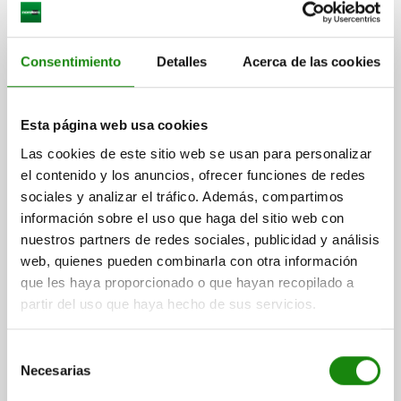
2) LED rojo
3) LED verde
Consentimiento
Detalles
Acerca de las cookies
4) Pulsador
5) Conector, M12x1
Esta página web usa cookies
EMPUÑADURA DE TUBO CON FUNCIÓN DE
Las cookies de este sitio web se usan para personalizar
CONMUTACIÓN, 1 PULSADOR, FORMA:B CON PARADA
el contenido y los anuncios, ofrecer funciones de redes
DE EMERGENCIA, L=230, A=180, D=8,5, PVC NEGRO,
sociales y analizar el tráfico. Además, compartimos
COMP:POLIAMIDA NEGRO
FORMA=B
DISTANCIA ENTRE LAS PERFORAC=180
B=48
B1=32
información sobre el uso que haga del sitio web con
PERFORACIÓN DE FIJACIÓN=8,5
H=80
H1=10
H2=60
nuestros partners de redes sociales, publicidad y análisis
LONGITUD=230
L1=13
L2=30
CAPACIDAD DE CARGA N=1000
web, quienes pueden combinarla con otra información
que les haya proporcionado o que hayan recopilado a
Referencia:
06980-10-1180
partir del uso que haya hecho de sus servicios.
$11,033.38
DETALLES
más IVA.
Selección
más gastos de envío
Necesarias
de
consentimiento