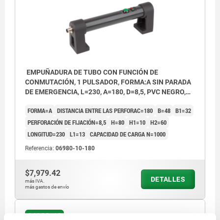
EMPUÑADURA DE TUBO CON FUNCIÓN DE
CONMUTACIÓN, 1 PULSADOR, FORMA:A SIN PARADA
DE EMERGENCIA, L=230, A=180, D=8,5, PVC NEGRO,
COMP:POLIAMIDA NEGRO
FORMA=A
DISTANCIA ENTRE LAS PERFORAC=180
B=48
B1=32
PERFORACIÓN DE FIJACIÓN=8,5
H=80
H1=10
H2=60
LONGITUD=230
L1=13
CAPACIDAD DE CARGA N=1000
Referencia:
06980-10-180
$7,979.42
DETALLES
más IVA.
más gastos de envío
1) Parada de emergencia
06980-10