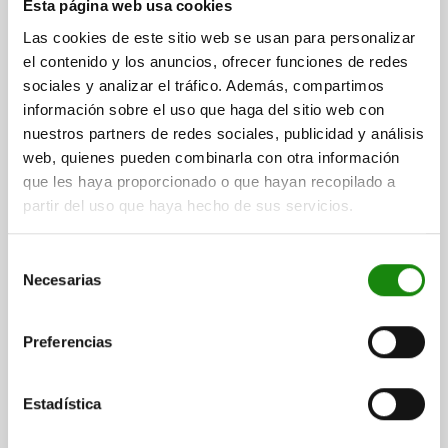
Esta página web usa cookies
Las cookies de este sitio web se usan para personalizar
EMPUÑADURA DE TUBO, A=400, L=424, D=M08x20,
el contenido y los anuncios, ofrecer funciones de redes
H=55, FORMA:A, ALUMINIO NATURAL PULIDO Y
sociales y analizar el tráfico. Además, compartimos
ANODIZADO, COMP:TERMOPLÁSTICO NEGRO
información sobre el uso que haga del sitio web con
SUPERFICIE CUERPO DE BASE=PULIDO Y ANODIZADO
nuestros partners de redes sociales, publicidad y análisis
DISTANCIA ENTRE LAS PERFORAC=400
B=26
B1=20X2
web, quienes pueden combinarla con otra información
PERFORACIÓN DE FIJACIÓN=M8X20
H=55
LONGITUD=424
que les haya proporcionado o que hayan recopilado a
CAPACIDAD DE CARGA N=500
partir del uso que haya hecho de sus servicios.
Referencia:
06926-400
Selección
$464.92
Necesarias
de
DETALLES
más IVA.
más gastos de envío
consentimiento
Preferencias
06926
Estadística