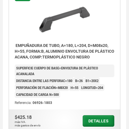
EMPUÑADURA DE TUBO, A=180, L=204, D=M08x20,
H=55, FORMA:B, ALUMINIO ENVOLTURA DE PLÁSTICO
ACANA, COMP:TERMOPLÁSTICO NEGRO
SUPERFICIE CUERPO DE BASE=ENVOLTURA DE PLÁSTICO
ACANALADA
DISTANCIA ENTRE LAS PERFORAC=180
B=26
B1=20X2
PERFORACIÓN DE FIJACIÓN=M8X20
H=55
LONGITUD=204
CAPACIDAD DE CARGA N=500
Referencia:
06926-1803
$425.18
DETALLES
más IVA.
más gastos de envío