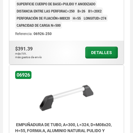
SUPERFICIE CUERPO DE BASE=PULIDO Y ANODIZADO
DISTANCIA ENTRE LAS PERFORAC=250
B=26
B1=20X2
PERFORACIÓN DE FIJACIÓN=M8X20
H=55
LONGITUD=274
CAPACIDAD DE CARGA N=500
Referencia:
06926-250
$391.39
DETALLES
más IVA.
más gastos de envío
06926
EMPUÑADURA DE TUBO, A=300, L=324, D=M08x20,
H=55, FORMA:A, ALUMINIO NATURAL PULIDO Y