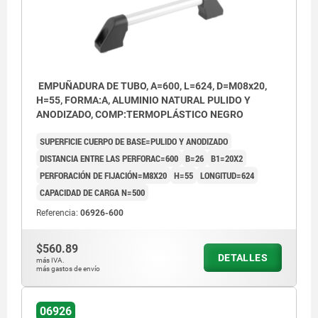
EMPUÑADURA DE TUBO, A=600, L=624, D=M08x20,
H=55, FORMA:A, ALUMINIO NATURAL PULIDO Y
ANODIZADO, COMP:TERMOPLÁSTICO NEGRO
SUPERFICIE CUERPO DE BASE=PULIDO Y ANODIZADO
DISTANCIA ENTRE LAS PERFORAC=600
B=26
B1=20X2
PERFORACIÓN DE FIJACIÓN=M8X20
H=55
LONGITUD=624
CAPACIDAD DE CARGA N=500
Referencia:
06926-600
$560.89
DETALLES
más IVA.
más gastos de envío
06926