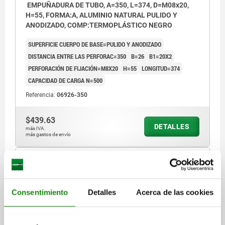
EMPUÑADURA DE TUBO, A=350, L=374, D=M08x20,
H=55, FORMA:A, ALUMINIO NATURAL PULIDO Y
ANODIZADO, COMP:TERMOPLÁSTICO NEGRO
SUPERFICIE CUERPO DE BASE=PULIDO Y ANODIZADO
DISTANCIA ENTRE LAS PERFORAC=350
B=26
B1=20X2
PERFORACIÓN DE FIJACIÓN=M8X20
H=55
LONGITUD=374
CAPACIDAD DE CARGA N=500
Referencia:
06926-350
$439.63
DETALLES
más IVA.
más gastos de envío
06926
Consentimiento
Detalles
Acerca de las cookies