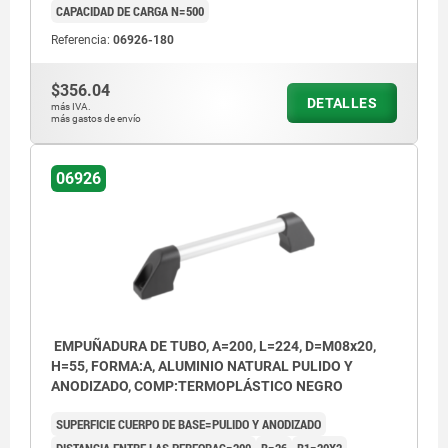
CAPACIDAD DE CARGA N=500
Referencia:
06926-180
$356.04
DETALLES
más IVA.
más gastos de envío
06926
EMPUÑADURA DE TUBO, A=200, L=224, D=M08x20,
H=55, FORMA:A, ALUMINIO NATURAL PULIDO Y
ANODIZADO, COMP:TERMOPLÁSTICO NEGRO
SUPERFICIE CUERPO DE BASE=PULIDO Y ANODIZADO
DISTANCIA ENTRE LAS PERFORAC=200
B=26
B1=20X2