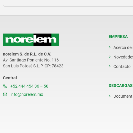
EMPRESA
Acerca de
norelem S. de R.L. de C.V.
Novedade
Av. Santiago Poniente No. 116
San Luis Potosí, S.L.P. CP: 78423
Contacto
Central
DESCARGAS
+52 444 454 36 – 50
info@norelem.mx
Document