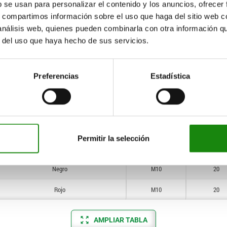
gris
M5
12
b se usan para personalizar el contenido y los anuncios, ofrecer
s, compartimos información sobre el uso que haga del sitio web 
Rojo
M5
12
 análisis web, quienes pueden combinarla con otra información q
r del uso que haya hecho de sus servicios.
Negro
M6
13,5
gris
M6
13,5
Preferencias
Estadística
Rojo
M6
13,5
Negro
M8
17
gris
M8
17
Permitir la selección
Rojo
M8
17
Negro
M10
20
Rojo
M10
20
AMPLIAR TABLA