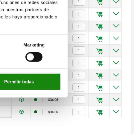
$25.03
 funciones de redes sociales
con nuestros partners de
$25.03
ue les haya proporcionado o
$25.80
$25.80
Marketing
$25.80
$34.06
$34.06
Permitir todas
$34.06
$34.06
$34.06