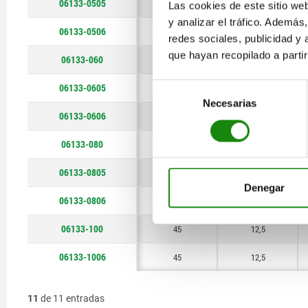
06133-0505
26
7
Las cookies de este sitio we
y analizar el tráfico. Ademá
06133-0506
26
7
redes sociales, publicidad y
que hayan recopilado a parti
06133-060
30
8
06133-0605
Selección
30
8
Necesarias
de
06133-0606
30
8
consentimiento
06133-080
38
10
06133-0805
38
10
Denegar
06133-0806
38
10
06133-100
45
12,5
06133-1006
45
12,5
11
de 11 entradas