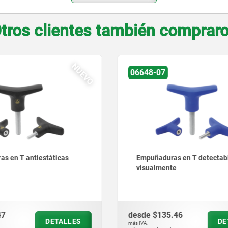
tros clientes también comprar
NUEVO
06550
ras en T detectables
Tuercas de agarre
nte
5.46
desde
$532.00
DETALLES
D
más IVA.