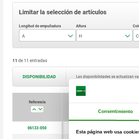
Limitar la selección de artículos
A
H
26
7
11
de 11 entradas
30
8
38
10
DISPONIBILIDAD
Las disponibilidades se actualizan var
45
12,5
Referencia
A
H
Consentimiento
06133-050
26
7
Esta página web usa cookie