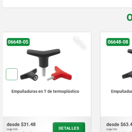
O
NUEVO
06648-08
06648-07
Empuñaduras en T antiestáticas
Empuñadu
visualme
desde
$63.47
desde
$13
DETALLES
más IVA.
más IVA.