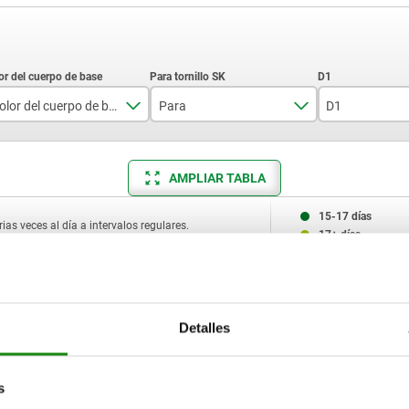
Color del cuerpo de base
Para
D1
gris
M5
12
AMPLIAR TABLA
Negro
M6
13,5
Rojo
M8
17
15-17 días
ias veces al día a intervalos regulares.
17+ días
M10
20
Color del cuerpo de base
Para
D1
Detalles
Negro
M5
12
s