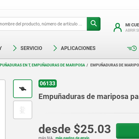
MI CU
ABRIR 
Y
SERVICIO
APLICACIONES
PUÑADURAS EN T, EMPUÑADURAS DE MARIPOSA
EMPUÑADURAS DE MARIPOS
06133
Empuñaduras de mariposa para
desde
$25.03
más IVA.
más gastos de envío