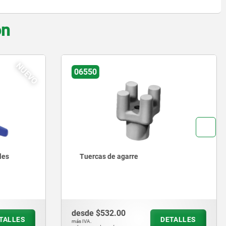
on
06648-01
Empuñadura en T con rosca interior
de acero inoxidable para arandela
de junta y apoyo Hygienic USIT® de
Freudenberg Process Seals
desde
$258.52
ETALLES
DETALLES
más IVA.