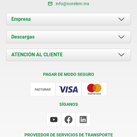
info@norelem.mx
Empresa
Acerca de nosotros
Descargas
Novedades
Documents
ATENCIÓN AL CLIENTE
Contacto
Condiciones de entrega
PAGAR DE MODO SEGURO
Certificación
SÍGANOS
PROVEEDOR DE SERVICIOS DE TRANSPORTE