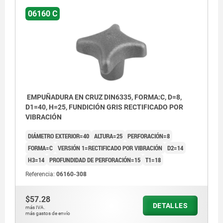
06160 C
EMPUÑADURA EN CRUZ DIN6335, FORMA:C, D=8,
D1=40, H=25, FUNDICIÓN GRIS RECTIFICADO POR
VIBRACIÓN
DIÁMETRO EXTERIOR=40
ALTURA=25
PERFORACIÓN=8
FORMA=C
VERSIÓN 1=RECTIFICADO POR VIBRACIÓN
D2=14
H3=14
PROFUNDIDAD DE PERFORACIÓN=15
T1=18
Referencia:
06160-308
$57.28
DETALLES
más IVA.
más gastos de envío