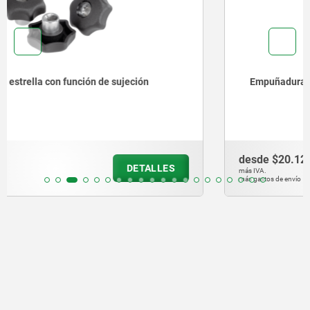
Empuñaduras en cruz
desde
$20.12
DETALLES
más IVA.
más gastos de envío