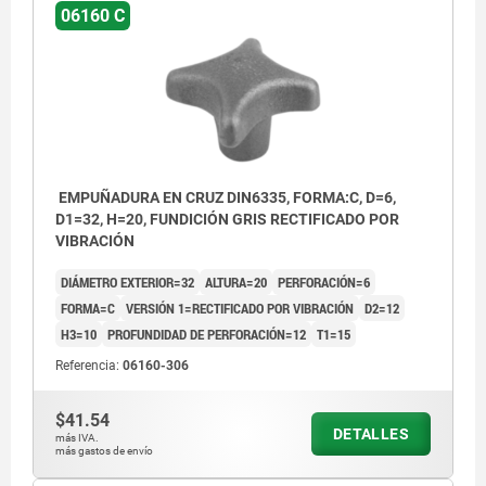
06160 C
EMPUÑADURA EN CRUZ DIN6335, FORMA:C, D=6,
D1=32, H=20, FUNDICIÓN GRIS RECTIFICADO POR
VIBRACIÓN
DIÁMETRO EXTERIOR=32
ALTURA=20
PERFORACIÓN=6
FORMA=C
VERSIÓN 1=RECTIFICADO POR VIBRACIÓN
D2=12
H3=10
PROFUNDIDAD DE PERFORACIÓN=12
T1=15
Referencia:
06160-306
$41.54
DETALLES
más IVA.
más gastos de envío