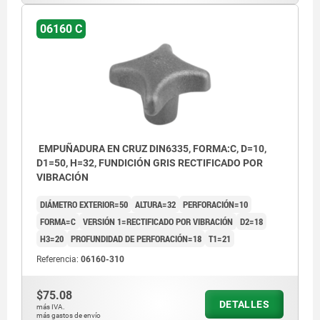
06160 C
EMPUÑADURA EN CRUZ DIN6335, FORMA:C, D=10,
D1=50, H=32, FUNDICIÓN GRIS RECTIFICADO POR
VIBRACIÓN
DIÁMETRO EXTERIOR=50
ALTURA=32
PERFORACIÓN=10
FORMA=C
VERSIÓN 1=RECTIFICADO POR VIBRACIÓN
D2=18
H3=20
PROFUNDIDAD DE PERFORACIÓN=18
T1=21
Referencia:
06160-310
$75.08
DETALLES
más IVA.
más gastos de envío