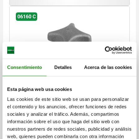
06160 C
Consentimiento
Detalles
Acerca de las cookies
EMPUÑADURA EN CRUZ DIN6335, FORMA:C, D=12,
D1=63, H=40, FUNDICIÓN GRIS RECTIFICADO POR
VIBRACIÓN
Esta página web usa cookies
DIÁMETRO EXTERIOR=63
ALTURA=40
PERFORACIÓN=12
Las cookies de este sitio web se usan para personalizar
FORMA=C
VERSIÓN 1=RECTIFICADO POR VIBRACIÓN
D2=20
el contenido y los anuncios, ofrecer funciones de redes
H3=25
PROFUNDIDAD DE PERFORACIÓN=22
T1=25
sociales y analizar el tráfico. Además, compartimos
Referencia:
06160-312
información sobre el uso que haga del sitio web con
nuestros partners de redes sociales, publicidad y análisis
$101.40
web, quienes pueden combinarla con otra información
DETALLES
más IVA.