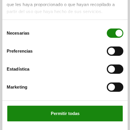
más gastos de envío
que les haya proporcionado o que hayan recopilado a
partir del uso que haya hecho de sus servicios.
06160 C
Selección
Necesarias
de
consentimiento
Preferencias
EMPUÑADURA EN CRUZ DIN6335, FORMA:C, D=16,
Estadística
D1=80, H=50, FUNDICIÓN GRIS RECTIFICADO POR
VIBRACIÓN
Marketing
DIÁMETRO EXTERIOR=80
ALTURA=50
PERFORACIÓN=16
FORMA=C
VERSIÓN 1=RECTIFICADO POR VIBRACIÓN
D2=25
H3=30
PROFUNDIDAD DE PERFORACIÓN=28
T1=32
Permitir todas
Referencia:
06160-316
$165.64