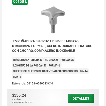
06158 L
EMPUÑADURA EN CRUZ A DIN6335 M08X40,
D1=40H=26, FORMA:L, ACERO INOXIDABLE TRATADO
CON CHORRO, COMP:ACERO INOXIDABLE
DIÁMETRO EXTERIOR=40
ALTURA=26
ROSCA=M8
LONGITUD DE LA ROSCA=40
FORMA=L
SUPERFICIE CUERPO DE BASE=TRATADO CON CHORRO
D2=14
H3=14
Referencia:
06158-6040083X40
$330.24
DETALLES
más IVA.
más gastos de envío