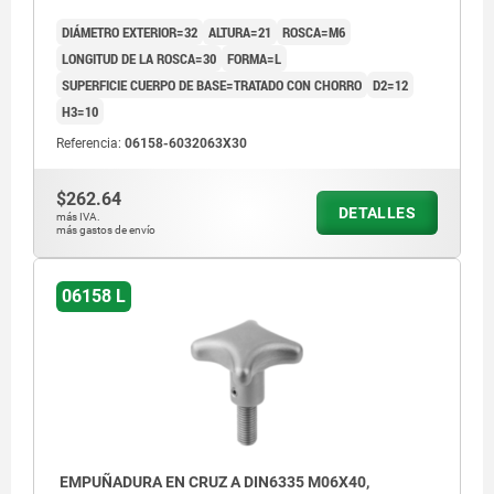
DIÁMETRO EXTERIOR=32
ALTURA=21
ROSCA=M6
LONGITUD DE LA ROSCA=30
FORMA=L
SUPERFICIE CUERPO DE BASE=TRATADO CON CHORRO
D2=12
H3=10
Referencia:
06158-6032063X30
$262.64
DETALLES
más IVA.
más gastos de envío
06158 L
EMPUÑADURA EN CRUZ A DIN6335 M06X40,