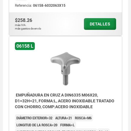
Referencia:
06158-6032063X15
$258.26
DETALLES
más IVA.
más gastos de envío
06158 L
EMPUÑADURA EN CRUZ A DIN6335 M06X20,
D1=32H=21, FORMA:L, ACERO INOXIDABLE TRATADO
CON CHORRO, COMP:ACERO INOXIDABLE
DIÁMETRO EXTERIOR=32
ALTURA=21
ROSCA=M6
LONGITUD DE LA ROSCA=20
FORMA=L