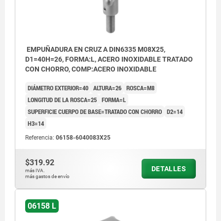
EMPUÑADURA EN CRUZ A DIN6335 M08X25,
D1=40H=26, FORMA:L, ACERO INOXIDABLE TRATADO
CON CHORRO, COMP:ACERO INOXIDABLE
DIÁMETRO EXTERIOR=40
ALTURA=26
ROSCA=M8
LONGITUD DE LA ROSCA=25
FORMA=L
SUPERFICIE CUERPO DE BASE=TRATADO CON CHORRO
D2=14
H3=14
Referencia:
06158-6040083X25
$319.92
DETALLES
más IVA.
más gastos de envío
06158 L