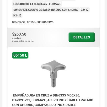
LONGITUD DE LA ROSCA=25
FORMA=L
SUPERFICIE CUERPO DE BASE=TRATADO CON CHORRO
D2=12
H3=10
Referencia:
06158-6032063X25
$260.58
DETALLES
más IVA.
más gastos de envío
06158 L
EMPUÑADURA EN CRUZ A DIN6335 M06X30,
D1=32H=21, FORMA:L, ACERO INOXIDABLE TRATADO
CON CHORRO, COMP:ACERO INOXIDABLE