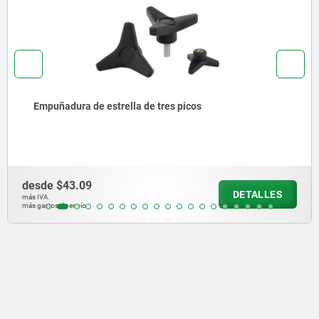
Empuñaduras de estrella de cuatro picos planas
desde
$51.60
DETALLES
más IVA.
más gastos de envío