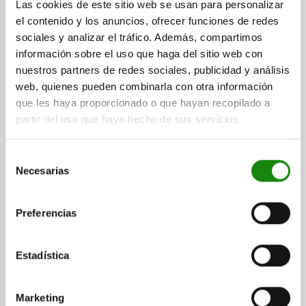
Las cookies de este sitio web se usan para personalizar
EMPUÑADURA EN CRUZ A DIN6335 M06X50,
el contenido y los anuncios, ofrecer funciones de redes
D1=32H=21, FORMA:L, ACERO INOXIDABLE TRATADO
sociales y analizar el tráfico. Además, compartimos
CON CHORRO, COMP:ACERO INOXIDABLE
información sobre el uso que haga del sitio web con
nuestros partners de redes sociales, publicidad y análisis
DIÁMETRO EXTERIOR=32
ALTURA=21
ROSCA=M6
web, quienes pueden combinarla con otra información
LONGITUD DE LA ROSCA=50
FORMA=L
que les haya proporcionado o que hayan recopilado a
SUPERFICIE CUERPO DE BASE=TRATADO CON CHORRO
D2=12
partir del uso que haya hecho de sus servicios.
H3=10
Referencia:
06158-6032063X50
Selección
Necesarias
de
$266.00
DETALLES
más IVA.
consentimiento
más gastos de envío
Preferencias
06158 L
Estadística
Marketing