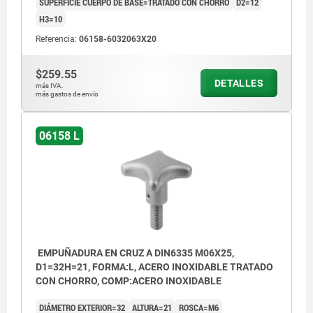
SUPERFICIE CUERPO DE BASE=TRATADO CON CHORRO
D2=12
H3=10
Referencia:
06158-6032063X20
$259.55
DETALLES
más IVA.
más gastos de envío
06158 L
EMPUÑADURA EN CRUZ A DIN6335 M06X25,
D1=32H=21, FORMA:L, ACERO INOXIDABLE TRATADO
CON CHORRO, COMP:ACERO INOXIDABLE
DIÁMETRO EXTERIOR=32
ALTURA=21
ROSCA=M6