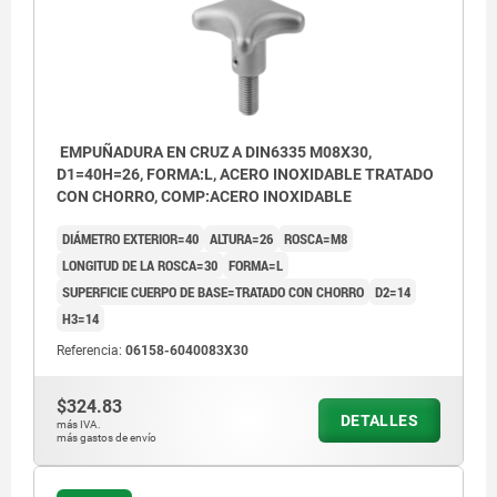
EMPUÑADURA EN CRUZ A DIN6335 M08X30,
D1=40H=26, FORMA:L, ACERO INOXIDABLE TRATADO
CON CHORRO, COMP:ACERO INOXIDABLE
DIÁMETRO EXTERIOR=40
ALTURA=26
ROSCA=M8
LONGITUD DE LA ROSCA=30
FORMA=L
SUPERFICIE CUERPO DE BASE=TRATADO CON CHORRO
D2=14
H3=14
Referencia:
06158-6040083X30
$324.83
DETALLES
más IVA.
más gastos de envío