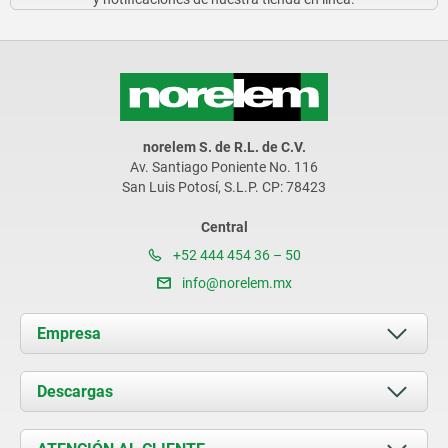
norelem S. de R.L. de C.V.
Av. Santiago Poniente No. 116
San Luis Potosí, S.L.P. CP: 78423
Central
+52 444 454 36 – 50
info@norelem.mx
Empresa
Acerca de nosotros
Descargas
Novedades
Documents