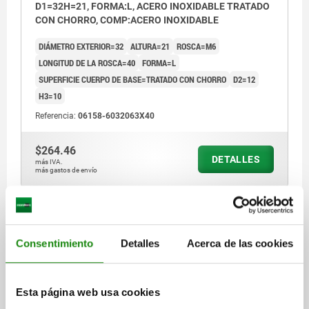
D1=32H=21, FORMA:L, ACERO INOXIDABLE TRATADO
CON CHORRO, COMP:ACERO INOXIDABLE
DIÁMETRO EXTERIOR=32
ALTURA=21
ROSCA=M6
LONGITUD DE LA ROSCA=40
FORMA=L
SUPERFICIE CUERPO DE BASE=TRATADO CON CHORRO
D2=12
H3=10
Referencia:
06158-6032063X40
$264.46
DETALLES
más IVA.
más gastos de envío
06158 L
Consentimiento
Detalles
Acerca de las cookies
Esta página web usa cookies