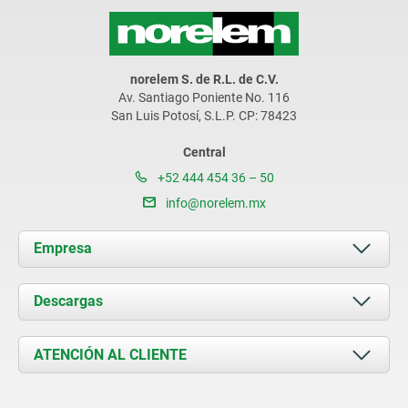
norelem S. de R.L. de C.V.
Av. Santiago Poniente No. 116
San Luis Potosí, S.L.P. CP: 78423
Central
+52 444 454 36 – 50
info@norelem.mx
Empresa
Acerca de nosotros
Descargas
Novedades
Documents
ATENCIÓN AL CLIENTE
Contacto
Condiciones de entrega