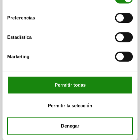
consentimiento
Preferencias
Estadística
Marketing
Descripción
Permitir todas
MATERIAL
Duroplast PF 31, negro.
Permitir la selección
Casquillo de acero saliente.
Denegar
VERSIÓN
Con un brillo intenso.