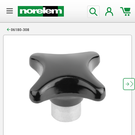
text.skipToContent
text.skipToNavigation
06180-308