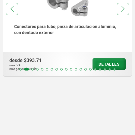
za de articulación aluminio,
Conector para tubo, arti
tubos redondos
desde
$87.60
DETALLES
más IVA.
más gastos de envío