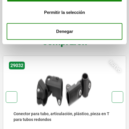
CAD
Permitir la selección
DESCARGAS
Otros clientes también
Denegar
compraron
NUEVO
29034
lación, plástico, pieza en T
Conector para tubo, arti
tubos redondos