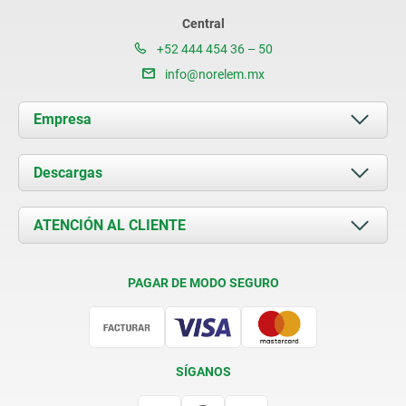
Central
+52 444 454 36 – 50
info@norelem.mx
Empresa
Acerca de nosotros
Descargas
Novedades
Documents
ATENCIÓN AL CLIENTE
Contacto
Condiciones de entrega
PAGAR DE MODO SEGURO
Certificación
SÍGANOS