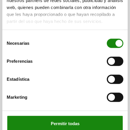
nuestros partners de redes sociales, publicidad y análisis
web, quienes pueden combinarla con otra información
que les haya proporcionado o que hayan recopilado a
partir del uso que haya hecho de sus servicios.
EMP. ESTRELLA DE 5 PICOS TA.3 D=M10 D1=50 H=25,
Selección
FORMA:K TERMOPLÁSTICO, COMP:ACERO
Necesarias
de
consentimiento
DIÁMETRO EXTERIOR=50
ALTURA=25
ROSCA=M10
FORMA=K
D2=20
H1=18
PROFUNDIDAD DE ROSCA=14
Preferencias
Referencia:
06853-5010
Estadística
$61.67
DETALLES
más IVA.
más gastos de envío
Marketing
DETALLES
Permitir todas