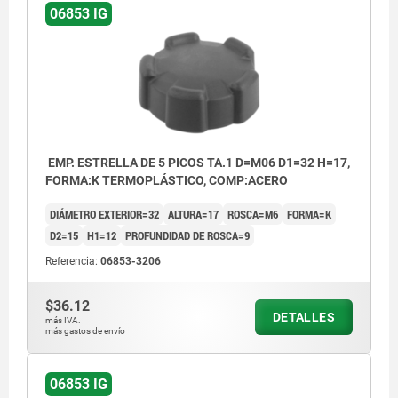
06853 IG
EMP. ESTRELLA DE 5 PICOS TA.1 D=M06 D1=32 H=17,
FORMA:K TERMOPLÁSTICO, COMP:ACERO
DIÁMETRO EXTERIOR=32
ALTURA=17
ROSCA=M6
FORMA=K
D2=15
H1=12
PROFUNDIDAD DE ROSCA=9
Referencia:
06853-3206
$36.12
DETALLES
más IVA.
más gastos de envío
06853 IG