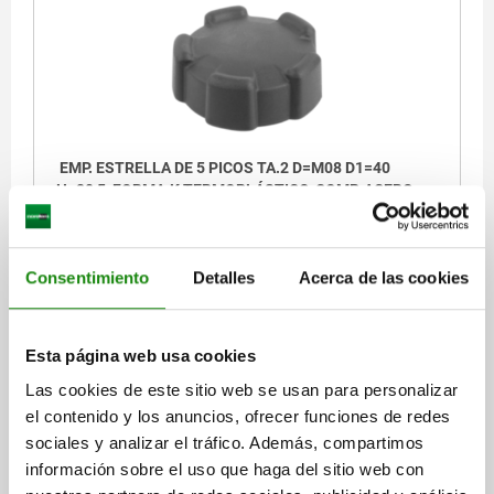
EMP. ESTRELLA DE 5 PICOS TA.2 D=M08 D1=40
H=20,5, FORMA:K TERMOPLÁSTICO, COMP:ACERO
DIÁMETRO EXTERIOR=40
ALTURA=20,5
ROSCA=M8
FORMA=K
D2=18
H1=14,5
PROFUNDIDAD DE ROSCA=11
Consentimiento
Detalles
Acerca de las cookies
Referencia:
06853-4008
$46.70
Esta página web usa cookies
DETALLES
más IVA.
más gastos de envío
Las cookies de este sitio web se usan para personalizar
el contenido y los anuncios, ofrecer funciones de redes
06853 IG
sociales y analizar el tráfico. Además, compartimos
información sobre el uso que haga del sitio web con