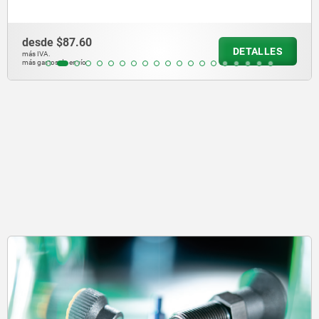
desde
$752.81
DETALLES
más IVA.
más gastos de envío