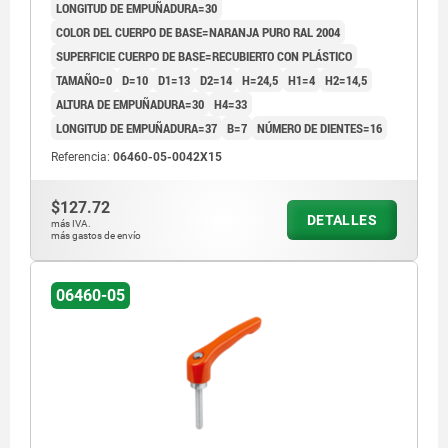
LONGITUD DE EMPUÑADURA=30
COLOR DEL CUERPO DE BASE=NARANJA PURO RAL 2004
SUPERFICIE CUERPO DE BASE=RECUBIERTO CON PLÁSTICO
TAMAÑO=0
D=10
D1=13
D2=14
H=24,5
H1=4
H2=14,5
ALTURA DE EMPUÑADURA=30
H4=33
LONGITUD DE EMPUÑADURA=37
B=7
NÚMERO DE DIENTES=16
Referencia:
06460-05-0042X15
$127.72
DETALLES
más IVA.
más gastos de envío
06460-05