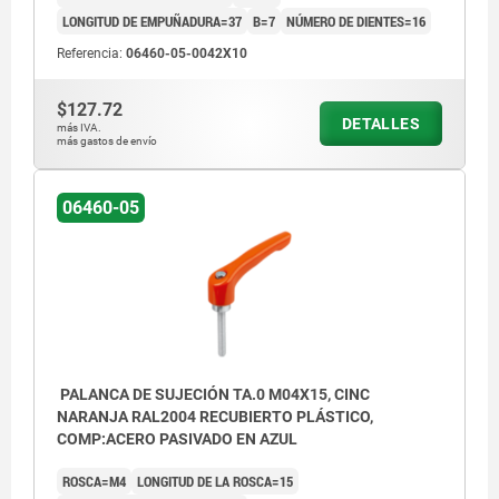
LONGITUD DE EMPUÑADURA=37
B=7
NÚMERO DE DIENTES=16
1) Extremo achaflanado DIN EN ISO 4753
Referencia:
06460-05-0042X10
$127.72
DETALLES
más IVA.
más gastos de envío
06460-05
PALANCA DE SUJECIÓN TA.0 M04X15, CINC
NARANJA RAL2004 RECUBIERTO PLÁSTICO,
COMP:ACERO PASIVADO EN AZUL
ROSCA=M4
LONGITUD DE LA ROSCA=15