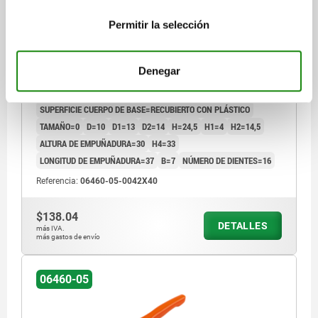
PALANCA DE SUJECIÓN TA.0 M04X40, CINC
NARANJA RAL2004 RECUBIERTO PLÁSTICO,
Permitir la selección
COMP:ACERO PASIVADO EN AZUL
ROSCA=M4
LONGITUD DE LA ROSCA=40
Denegar
LONGITUD DE EMPUÑADURA=30
COLOR DEL CUERPO DE BASE=NARANJA PURO RAL 2004
SUPERFICIE CUERPO DE BASE=RECUBIERTO CON PLÁSTICO
TAMAÑO=0
D=10
D1=13
D2=14
H=24,5
H1=4
H2=14,5
ALTURA DE EMPUÑADURA=30
H4=33
LONGITUD DE EMPUÑADURA=37
B=7
NÚMERO DE DIENTES=16
Referencia:
06460-05-0042X40
$138.04
DETALLES
más IVA.
más gastos de envío
06460-05