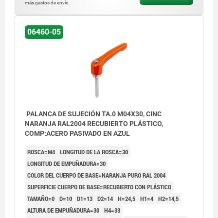
más gastos de envío
06460-05
PALANCA DE SUJECIÓN TA.0 M04X30, CINC
NARANJA RAL2004 RECUBIERTO PLÁSTICO,
COMP:ACERO PASIVADO EN AZUL
ROSCA=M4
LONGITUD DE LA ROSCA=30
LONGITUD DE EMPUÑADURA=30
COLOR DEL CUERPO DE BASE=NARANJA PURO RAL 2004
SUPERFICIE CUERPO DE BASE=RECUBIERTO CON PLÁSTICO
TAMAÑO=0
D=10
D1=13
D2=14
H=24,5
H1=4
H2=14,5
ALTURA DE EMPUÑADURA=30
H4=33