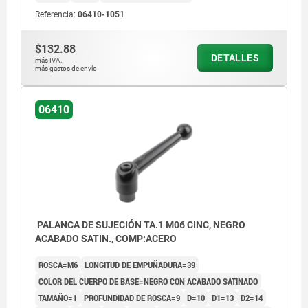
Referencia:
06410-1051
$132.88
DETALLES
más IVA.
más gastos de envío
06410
PALANCA DE SUJECIÓN TA.1 M06 CINC, NEGRO
ACABADO SATIN., COMP:ACERO
ROSCA=M6
LONGITUD DE EMPUÑADURA=39
COLOR DEL CUERPO DE BASE=NEGRO CON ACABADO SATINADO
TAMAÑO=1
PROFUNDIDAD DE ROSCA=9
D=10
D1=13
D2=14