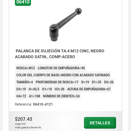
06410
PALANCA DE SUJECIÓN TA.4 M12 CINC, NEGRO
ACABADO SATIN., COMP:ACERO
ROSCA=M12
LONGITUD DE EMPUÑADURA=95
COLOR DEL CUERPO DE BASE=NEGRO CON ACABADO SATINADO
TAMAÑO=4
PROFUNDIDAD DE ROSCA=17
D=19
D1=25
D2=26
D3=19
H=42,5
H1=10
H2=26
ALTURA DE EMPUÑADURA=67
H4=72
A1=108
NÚMERO DE DIENTES=24
Referencia:
06410-4121
$207.43
DETALLES
más IVA.
más gastos de envío