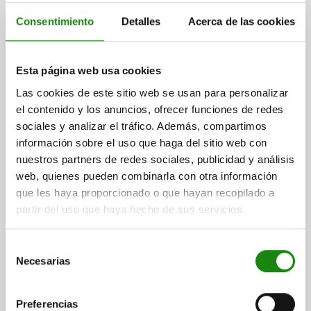
Consentimiento
Detalles
Acerca de las cookies
PALANCA DE SUJECIÓN TA.3 M08 CINC, NEGRO
ACABADO SATIN., COMP:ACERO
Esta página web usa cookies
ROSCA=M8
LONGITUD DE EMPUÑADURA=79
COLOR DEL CUERPO DE BASE=NEGRO CON ACABADO SATINADO
Las cookies de este sitio web se usan para personalizar
TAMAÑO=3
PROFUNDIDAD DE ROSCA=14
D=16
D1=21
D2=22
el contenido y los anuncios, ofrecer funciones de redes
D3=17
H=37
H1=10
H2=23
ALTURA DE EMPUÑADURA=57,5
sociales y analizar el tráfico. Además, compartimos
H4=61,5
A1=90
NÚMERO DE DIENTES=22
información sobre el uso que haga del sitio web con
nuestros partners de redes sociales, publicidad y análisis
Referencia:
06410-3081
web, quienes pueden combinarla con otra información
que les haya proporcionado o que hayan recopilado a
$183.70
DETALLES
partir del uso que haya hecho de sus servicios.
más IVA.
más gastos de envío
Selección
06410
Necesarias
de
consentimiento
Preferencias