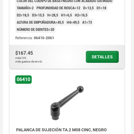
COLOR DEL CUERPO DE BASE=NEGRO CON ACABADO SATINADO
TAMAÑO=2
PROFUNDIDAD DE ROSCA=12
D=13,5
D1=18
D2=18,5
D3=15,5
H=28,5
H1=6,5
H2=16,5
ALTURA DE EMPUÑADURA=45,5
H4=49,5
A1=73
NÚMERO DE DIENTES=20
Referencia:
06410-2061
$167.45
DETALLES
más IVA.
más gastos de envío
06410
PALANCA DE SUJECIÓN TA.2 M08 CINC, NEGRO