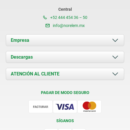
Central
+52 444 454 36 – 50
info@norelem.mx
Empresa
Acerca de nosotros
Descargas
Novedades
Documents
ATENCIÓN AL CLIENTE
Contacto
Condiciones de entrega
PAGAR DE MODO SEGURO
Certificación
SÍGANOS