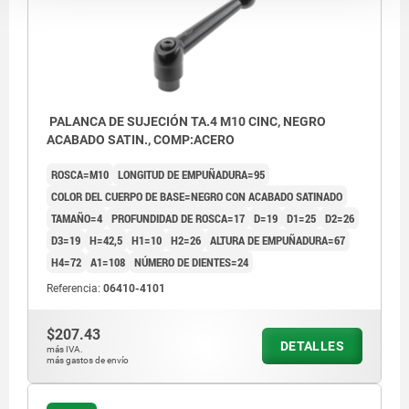
PALANCA DE SUJECIÓN TA.4 M10 CINC, NEGRO
ACABADO SATIN., COMP:ACERO
ROSCA=M10
LONGITUD DE EMPUÑADURA=95
COLOR DEL CUERPO DE BASE=NEGRO CON ACABADO SATINADO
TAMAÑO=4
PROFUNDIDAD DE ROSCA=17
D=19
D1=25
D2=26
D3=19
H=42,5
H1=10
H2=26
ALTURA DE EMPUÑADURA=67
H4=72
A1=108
NÚMERO DE DIENTES=24
Referencia:
06410-4101
$207.43
DETALLES
más IVA.
más gastos de envío