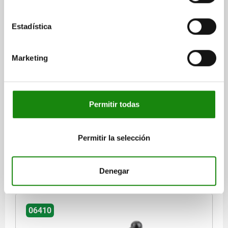
Estadística
PALANCA DE SUJECIÓN TA.3 M10 CINC, NEGRO
ACABADO SATIN., COMP:ACERO
Marketing
ROSCA=M10
LONGITUD DE EMPUÑADURA=79
COLOR DEL CUERPO DE BASE=NEGRO CON ACABADO SATINADO
TAMAÑO=3
PROFUNDIDAD DE ROSCA=14
D=16
D1=21
D2=22
Permitir todas
D3=17
H=37
H1=10
H2=23
ALTURA DE EMPUÑADURA=57,5
H4=61,5
A1=90
NÚMERO DE DIENTES=22
Permitir la selección
Referencia:
06410-3101
$183.70
Denegar
DETALLES
más IVA.
más gastos de envío
06410