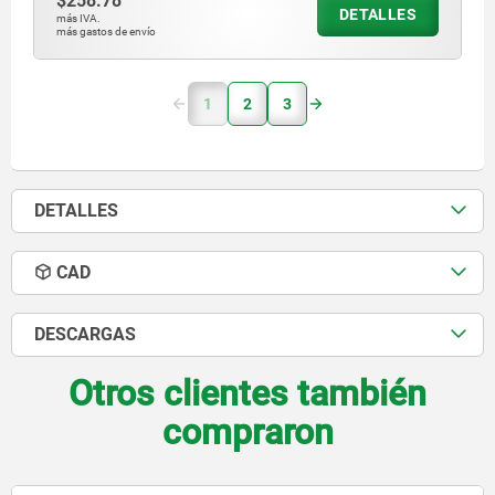
$258.78
DETALLES
más IVA.
más gastos de envío
1
2
3
DETALLES
CAD
DESCARGAS
Otros clientes también
compraron