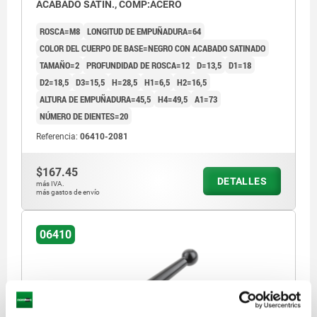
ACABADO SATIN., COMP:ACERO
ROSCA=M8
LONGITUD DE EMPUÑADURA=64
COLOR DEL CUERPO DE BASE=NEGRO CON ACABADO SATINADO
TAMAÑO=2
PROFUNDIDAD DE ROSCA=12
D=13,5
D1=18
D2=18,5
D3=15,5
H=28,5
H1=6,5
H2=16,5
ALTURA DE EMPUÑADURA=45,5
H4=49,5
A1=73
NÚMERO DE DIENTES=20
Referencia:
06410-2081
$167.45
DETALLES
más IVA.
más gastos de envío
06410