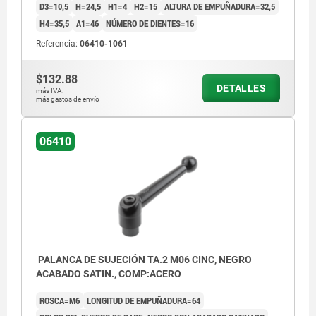
D3=10,5
H=24,5
H1=4
H2=15
ALTURA DE EMPUÑADURA=32,5
H4=35,5
A1=46
NÚMERO DE DIENTES=16
Referencia:
06410-1061
$132.88
DETALLES
más IVA.
más gastos de envío
06410
PALANCA DE SUJECIÓN TA.2 M06 CINC, NEGRO
ACABADO SATIN., COMP:ACERO
ROSCA=M6
LONGITUD DE EMPUÑADURA=64