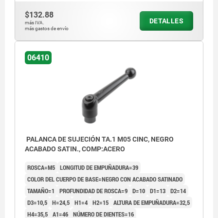
$132.88
DETALLES
más IVA.
más gastos de envío
06410
PALANCA DE SUJECIÓN TA.1 M05 CINC, NEGRO
ACABADO SATIN., COMP:ACERO
ROSCA=M5
LONGITUD DE EMPUÑADURA=39
COLOR DEL CUERPO DE BASE=NEGRO CON ACABADO SATINADO
TAMAÑO=1
PROFUNDIDAD DE ROSCA=9
D=10
D1=13
D2=14
D3=10,5
H=24,5
H1=4
H2=15
ALTURA DE EMPUÑADURA=32,5
H4=35,5
A1=46
NÚMERO DE DIENTES=16