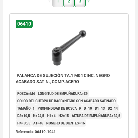
1
2
3
06410
PALANCA DE SUJECIÓN TA.1 M04 CINC, NEGRO
ACABADO SATIN., COMP:ACERO
ROSCA=M4
LONGITUD DE EMPUÑADURA=39
COLOR DEL CUERPO DE BASE=NEGRO CON ACABADO SATINADO
TAMAÑO=1
PROFUNDIDAD DE ROSCA=9
D=10
D1=13
D2=14
D3=10,5
H=24,5
H1=4
H2=15
ALTURA DE EMPUÑADURA=32,5
H4=35,5
A1=46
NÚMERO DE DIENTES=16
Referencia:
06410-1041