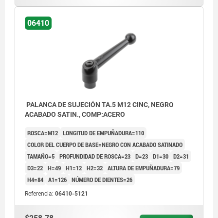
06410
PALANCA DE SUJECIÓN TA.5 M12 CINC, NEGRO
ACABADO SATIN., COMP:ACERO
ROSCA=M12
LONGITUD DE EMPUÑADURA=110
COLOR DEL CUERPO DE BASE=NEGRO CON ACABADO SATINADO
TAMAÑO=5
PROFUNDIDAD DE ROSCA=23
D=23
D1=30
D2=31
D3=22
H=49
H1=12
H2=32
ALTURA DE EMPUÑADURA=79
H4=84
A1=126
NÚMERO DE DIENTES=26
Referencia:
06410-5121