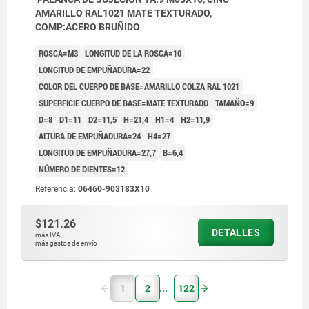
AMARILLO RAL1021 MATE TEXTURADO,
COMP:ACERO BRUÑIDO
ROSCA=M3
LONGITUD DE LA ROSCA=10
LONGITUD DE EMPUÑADURA=22
COLOR DEL CUERPO DE BASE=AMARILLO COLZA RAL 1021
SUPERFICIE CUERPO DE BASE=MATE TEXTURADO
TAMAÑO=9
D=8
D1=11
D2=11,5
H=21,4
H1=4
H2=11,9
ALTURA DE EMPUÑADURA=24
H4=27
LONGITUD DE EMPUÑADURA=27,7
B=6,4
NÚMERO DE DIENTES=12
Referencia:
06460-903183X10
$121.26
DETALLES
más IVA.
más gastos de envío
1
2
122