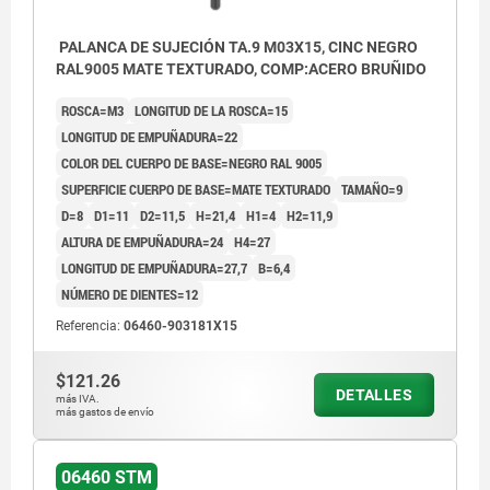
PALANCA DE SUJECIÓN TA.9 M03X15, CINC NEGRO
RAL9005 MATE TEXTURADO, COMP:ACERO BRUÑIDO
ROSCA=M3
LONGITUD DE LA ROSCA=15
LONGITUD DE EMPUÑADURA=22
COLOR DEL CUERPO DE BASE=NEGRO RAL 9005
SUPERFICIE CUERPO DE BASE=MATE TEXTURADO
TAMAÑO=9
D=8
D1=11
D2=11,5
H=21,4
H1=4
H2=11,9
ALTURA DE EMPUÑADURA=24
H4=27
LONGITUD DE EMPUÑADURA=27,7
B=6,4
NÚMERO DE DIENTES=12
Referencia:
06460-903181X15
$121.26
DETALLES
más IVA.
más gastos de envío
06460 STM