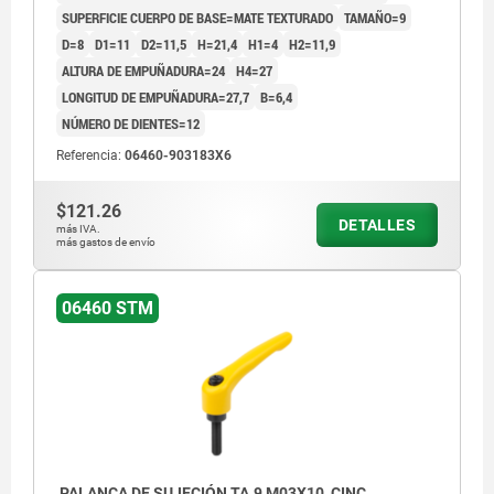
SUPERFICIE CUERPO DE BASE=MATE TEXTURADO
TAMAÑO=9
D=8
D1=11
D2=11,5
H=21,4
H1=4
H2=11,9
ALTURA DE EMPUÑADURA=24
H4=27
LONGITUD DE EMPUÑADURA=27,7
B=6,4
NÚMERO DE DIENTES=12
Referencia:
06460-903183X6
$121.26
DETALLES
más IVA.
más gastos de envío
06460 STM
PALANCA DE SUJECIÓN TA.9 M03X10, CINC