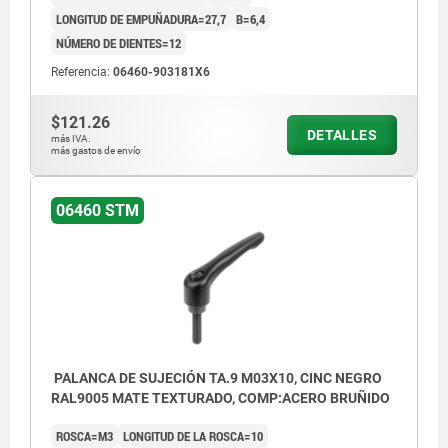
LONGITUD DE EMPUÑADURA=27,7
B=6,4
NÚMERO DE DIENTES=12
1) Extremo achaflanado DIN EN ISO 4753
Referencia:
06460-903181X6
$121.26
DETALLES
más IVA.
más gastos de envío
06460 STM
PALANCA DE SUJECIÓN TA.9 M03X10, CINC NEGRO
RAL9005 MATE TEXTURADO, COMP:ACERO BRUÑIDO
ROSCA=M3
LONGITUD DE LA ROSCA=10