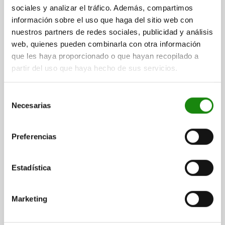
ROSCA=M3
LONGITUD DE LA ROSCA=10
sociales y analizar el tráfico. Además, compartimos
LONGITUD DE EMPUÑADURA=22
información sobre el uso que haga del sitio web con
COLOR DEL CUERPO DE BASE=NARANJA PURO RAL 2004
nuestros partners de redes sociales, publicidad y análisis
SUPERFICIE CUERPO DE BASE=MATE TEXTURADO
TAMAÑO=9
web, quienes pueden combinarla con otra información
D=8
D1=11
D2=11,5
H=21,4
H1=4
H2=11,9
que les haya proporcionado o que hayan recopilado a
ALTURA DE EMPUÑADURA=24
H4=27
partir del uso que haya hecho de sus servicios.
LONGITUD DE EMPUÑADURA=27,7
B=6,4
NÚMERO DE DIENTES=12
Selección
Necesarias
Referencia:
06460-903182X10
de
consentimiento
$121.26
Preferencias
DETALLES
más IVA.
más gastos de envío
Estadística
06460 STM
Marketing