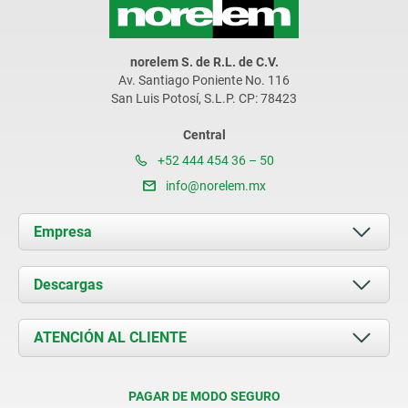
norelem S. de R.L. de C.V.
Av. Santiago Poniente No. 116
San Luis Potosí, S.L.P. CP: 78423
Central
+52 444 454 36 – 50
info@norelem.mx
Empresa
Acerca de nosotros
Descargas
Novedades
Documents
ATENCIÓN AL CLIENTE
Contacto
Condiciones de entrega
PAGAR DE MODO SEGURO