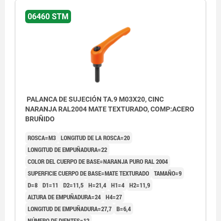
06460 STM
PALANCA DE SUJECIÓN TA.9 M03X20, CINC
NARANJA RAL2004 MATE TEXTURADO, COMP:ACERO
BRUÑIDO
ROSCA=M3
LONGITUD DE LA ROSCA=20
LONGITUD DE EMPUÑADURA=22
COLOR DEL CUERPO DE BASE=NARANJA PURO RAL 2004
SUPERFICIE CUERPO DE BASE=MATE TEXTURADO
TAMAÑO=9
D=8
D1=11
D2=11,5
H=21,4
H1=4
H2=11,9
ALTURA DE EMPUÑADURA=24
H4=27
LONGITUD DE EMPUÑADURA=27,7
B=6,4
NÚMERO DE DIENTES=12