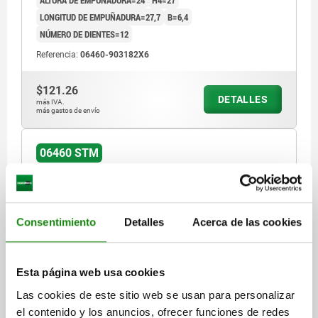
LONGITUD DE EMPUÑADURA=27,7
B=6,4
NÚMERO DE DIENTES=12
Referencia:
06460-903182X6
$121.26
DETALLES
más IVA.
más gastos de envío
06460 STM
Consentimiento
Detalles
Acerca de las cookies
PALANCA DE SUJECIÓN TA.9 M03X10, CINC
Esta página web usa cookies
NARANJA RAL2004 MATE TEXTURADO, COMP:ACERO
Las cookies de este sitio web se usan para personalizar
BRUÑIDO
el contenido y los anuncios, ofrecer funciones de redes