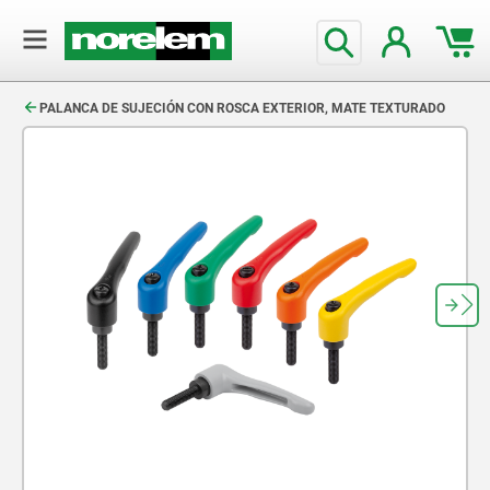
text.skipToContent
text.skipToNavigation
PALANCA DE SUJECIÓN CON ROSCA EXTERIOR, MATE TEXTURADO