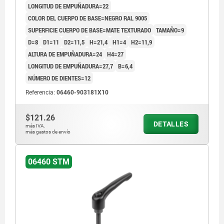
LONGITUD DE EMPUÑADURA=22
COLOR DEL CUERPO DE BASE=NEGRO RAL 9005
SUPERFICIE CUERPO DE BASE=MATE TEXTURADO
TAMAÑO=9
D=8
D1=11
D2=11,5
H=21,4
H1=4
H2=11,9
ALTURA DE EMPUÑADURA=24
H4=27
LONGITUD DE EMPUÑADURA=27,7
B=6,4
NÚMERO DE DIENTES=12
Referencia:
06460-903181X10
$121.26
DETALLES
más IVA.
más gastos de envío
06460 STM