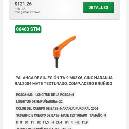
$121.26
DETALLES
más IVA.
más gastos de envío
06460 STM
PALANCA DE SUJECIÓN TA.9 M03X6, CINC NARANJA
RAL2004 MATE TEXTURADO, COMP:ACERO BRUÑIDO
ROSCA=M3
LONGITUD DE LA ROSCA=6
LONGITUD DE EMPUÑADURA=22
COLOR DEL CUERPO DE BASE=NARANJA PURO RAL 2004
SUPERFICIE CUERPO DE BASE=MATE TEXTURADO
TAMAÑO=9
D=8
D1=11
D2=11,5
H=21,4
H1=4
H2=11,9
ALTURA DE EMPUÑADURA=24
H4=27