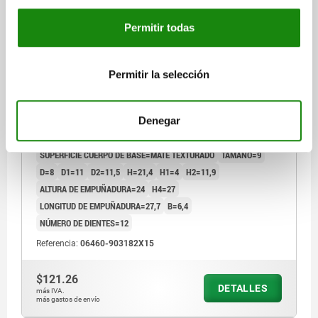
Permitir todas
PALANCA DE SUJECIÓN TA.9 M03X15, CINC
NARANJA RAL2004 MATE TEXTURADO, COMP:ACERO
Permitir la selección
BRUÑIDO
ROSCA=M3
LONGITUD DE LA ROSCA=15
LONGITUD DE EMPUÑADURA=22
Denegar
COLOR DEL CUERPO DE BASE=NARANJA PURO RAL 2004
SUPERFICIE CUERPO DE BASE=MATE TEXTURADO
TAMAÑO=9
D=8
D1=11
D2=11,5
H=21,4
H1=4
H2=11,9
ALTURA DE EMPUÑADURA=24
H4=27
LONGITUD DE EMPUÑADURA=27,7
B=6,4
NÚMERO DE DIENTES=12
Referencia:
06460-903182X15
$121.26
DETALLES
más IVA.
más gastos de envío