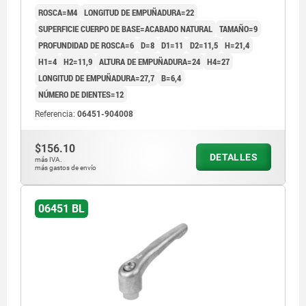
ROSCA=M4
LONGITUD DE EMPUÑADURA=22
SUPERFICIE CUERPO DE BASE=ACABADO NATURAL
TAMAÑO=9
PROFUNDIDAD DE ROSCA=6
D=8
D1=11
D2=11,5
H=21,4
H1=4
H2=11,9
ALTURA DE EMPUÑADURA=24
H4=27
LONGITUD DE EMPUÑADURA=27,7
B=6,4
NÚMERO DE DIENTES=12
Referencia:
06451-904008
$156.10
DETALLES
más IVA.
más gastos de envío
06451 BL