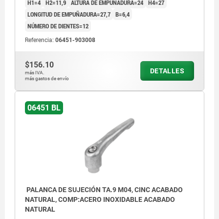
H1=4
H2=11,9
ALTURA DE EMPUÑADURA=24
H4=27
LONGITUD DE EMPUÑADURA=27,7
B=6,4
NÚMERO DE DIENTES=12
Referencia:
06451-903008
$156.10
DETALLES
más IVA.
más gastos de envío
06451 BL
PALANCA DE SUJECIÓN TA.9 M04, CINC ACABADO
NATURAL, COMP:ACERO INOXIDABLE ACABADO
NATURAL