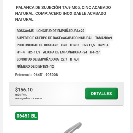
PALANCA DE SUJECIÓN TA.9 M05, CINC ACABADO
NATURAL, COMP:ACERO INOXIDABLE ACABADO
NATURAL
ROSCA=M5
LONGITUD DE EMPUÑADURA=22
SUPERFICIE CUERPO DE BASE=ACABADO NATURAL
TAMAÑO=9
PROFUNDIDAD DE ROSCA=6
D=8
D1=11
D2=11,5
H=21,4
H1=4
H2=11,9
ALTURA DE EMPUÑADURA=24
H4=27
LONGITUD DE EMPUÑADURA=27,7
B=6,4
NÚMERO DE DIENTES=12
Referencia:
06451-905008
$156.10
DETALLES
más IVA.
más gastos de envío
06451 BL