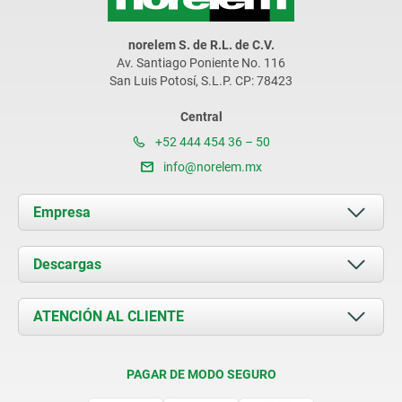
norelem S. de R.L. de C.V.
Av. Santiago Poniente No. 116
San Luis Potosí, S.L.P. CP: 78423
Central
+52 444 454 36 – 50
info@norelem.mx
Empresa
Acerca de nosotros
Descargas
Novedades
Documents
ATENCIÓN AL CLIENTE
Contacto
Condiciones de entrega
PAGAR DE MODO SEGURO
Certificación