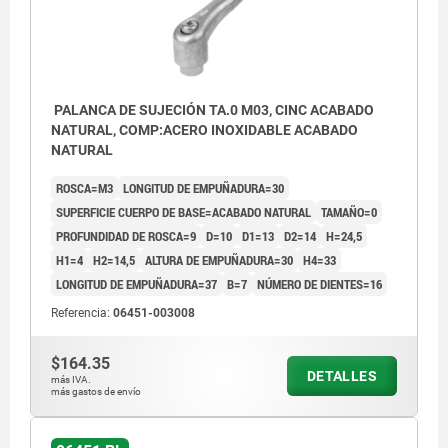
PALANCA DE SUJECIÓN TA.0 M03, CINC ACABADO
NATURAL, COMP:ACERO INOXIDABLE ACABADO
NATURAL
ROSCA=M3
LONGITUD DE EMPUÑADURA=30
SUPERFICIE CUERPO DE BASE=ACABADO NATURAL
TAMAÑO=0
PROFUNDIDAD DE ROSCA=9
D=10
D1=13
D2=14
H=24,5
H1=4
H2=14,5
ALTURA DE EMPUÑADURA=30
H4=33
LONGITUD DE EMPUÑADURA=37
B=7
NÚMERO DE DIENTES=16
Referencia:
06451-003008
$164.35
DETALLES
más IVA.
más gastos de envío