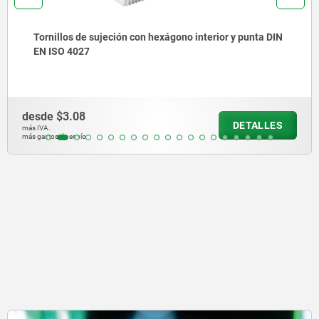
Casquillos receptores de acero inoxidable para sensor
de estado para perno de bloqueo de bola con
accionamiento giratorio
desde
$782.60
DETALLES
más IVA.
más gastos de envío