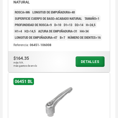
NATURAL
ROSCA=M6
LONGITUD DE EMPUÑADURA=40
SUPERFICIE CUERPO DE BASE=ACABADO NATURAL
TAMAÑO=1
PROFUNDIDAD DE ROSCA=9
D=10
D1=13
D2=14
H=24,5
H1=4
H2=14,5
ALTURA DE EMPUÑADURA=31
H4=34
LONGITUD DE EMPUÑADURA=47
B=7
NÚMERO DE DIENTES=16
Referencia:
06451-106008
$164.35
DETALLES
más IVA.
más gastos de envío
06451 BL