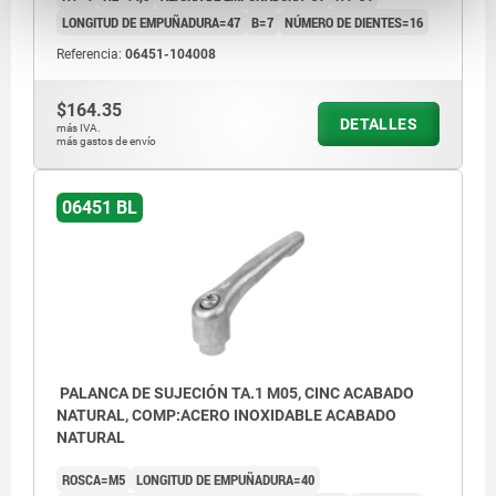
LONGITUD DE EMPUÑADURA=47
B=7
NÚMERO DE DIENTES=16
Referencia:
06451-104008
$164.35
DETALLES
más IVA.
más gastos de envío
06451 BL
PALANCA DE SUJECIÓN TA.1 M05, CINC ACABADO
NATURAL, COMP:ACERO INOXIDABLE ACABADO
NATURAL
ROSCA=M5
LONGITUD DE EMPUÑADURA=40