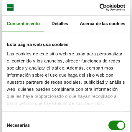
más gastos de envío
06451 BL
Consentimiento
Detalles
Acerca de las cookies
Esta página web usa cookies
Las cookies de este sitio web se usan para personalizar
el contenido y los anuncios, ofrecer funciones de redes
sociales y analizar el tráfico. Además, compartimos
PALANCA DE SUJECIÓN TA.0 M05, CINC ACABADO
NATURAL, COMP:ACERO INOXIDABLE ACABADO
información sobre el uso que haga del sitio web con
NATURAL
nuestros partners de redes sociales, publicidad y análisis
web, quienes pueden combinarla con otra información
ROSCA=M5
LONGITUD DE EMPUÑADURA=30
que les haya proporcionado o que hayan recopilado a
SUPERFICIE CUERPO DE BASE=ACABADO NATURAL
TAMAÑO=0
partir del uso que haya hecho de sus servicios.
PROFUNDIDAD DE ROSCA=9
D=10
D1=13
D2=14
H=24,5
H1=4
H2=14,5
ALTURA DE EMPUÑADURA=30
H4=33
Selección
LONGITUD DE EMPUÑADURA=37
B=7
NÚMERO DE DIENTES=16
Necesarias
de
Referencia:
06451-005008