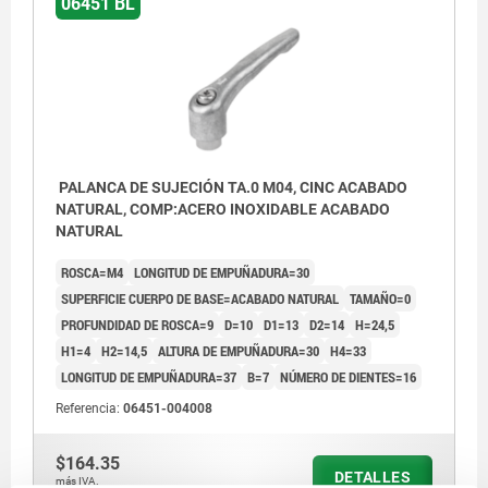
06451 BL
PALANCA DE SUJECIÓN TA.0 M04, CINC ACABADO
NATURAL, COMP:ACERO INOXIDABLE ACABADO
NATURAL
ROSCA=M4
LONGITUD DE EMPUÑADURA=30
SUPERFICIE CUERPO DE BASE=ACABADO NATURAL
TAMAÑO=0
PROFUNDIDAD DE ROSCA=9
D=10
D1=13
D2=14
H=24,5
H1=4
H2=14,5
ALTURA DE EMPUÑADURA=30
H4=33
LONGITUD DE EMPUÑADURA=37
B=7
NÚMERO DE DIENTES=16
Referencia:
06451-004008
$164.35
DETALLES
más IVA.