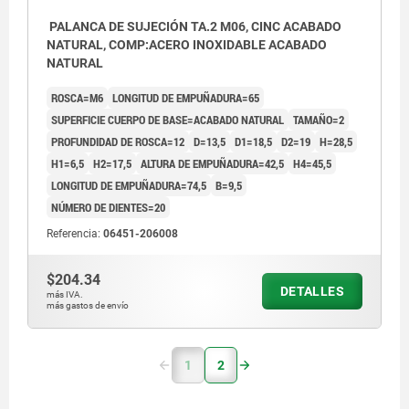
PALANCA DE SUJECIÓN TA.2 M06, CINC ACABADO
NATURAL, COMP:ACERO INOXIDABLE ACABADO
NATURAL
ROSCA=M6
LONGITUD DE EMPUÑADURA=65
SUPERFICIE CUERPO DE BASE=ACABADO NATURAL
TAMAÑO=2
PROFUNDIDAD DE ROSCA=12
D=13,5
D1=18,5
D2=19
H=28,5
H1=6,5
H2=17,5
ALTURA DE EMPUÑADURA=42,5
H4=45,5
LONGITUD DE EMPUÑADURA=74,5
B=9,5
NÚMERO DE DIENTES=20
Referencia:
06451-206008
$204.34
DETALLES
más IVA.
más gastos de envío
1
2