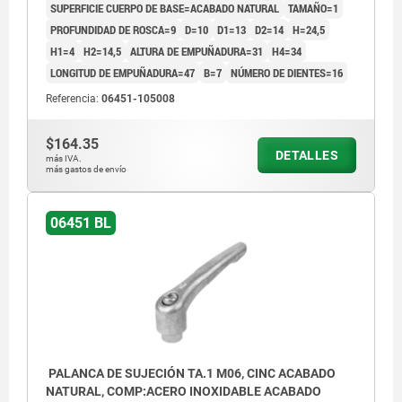
SUPERFICIE CUERPO DE BASE=ACABADO NATURAL
TAMAÑO=1
PROFUNDIDAD DE ROSCA=9
D=10
D1=13
D2=14
H=24,5
H1=4
H2=14,5
ALTURA DE EMPUÑADURA=31
H4=34
LONGITUD DE EMPUÑADURA=47
B=7
NÚMERO DE DIENTES=16
Referencia:
06451-105008
$164.35
DETALLES
más IVA.
más gastos de envío
06451 BL
PALANCA DE SUJECIÓN TA.1 M06, CINC ACABADO
NATURAL, COMP:ACERO INOXIDABLE ACABADO