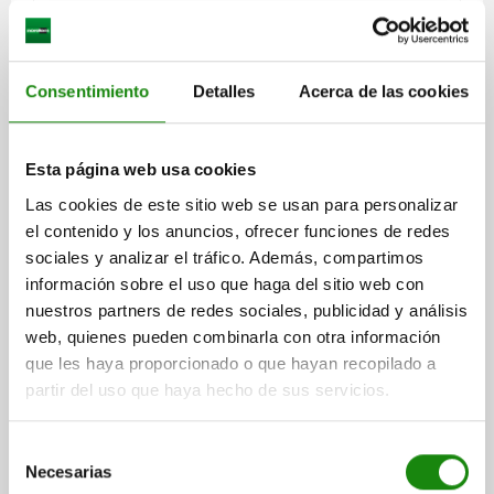
TORNILLO MOLETEADO D=M06X20 D1=24 H=15
DUROPLAST, COMP:ACERO
Consentimiento
Detalles
Acerca de las cookies
LONGITUD DE LA ROSCA=20
ROSCA=M6
DIÁMETRO EXTERIOR=24
ALTURA=15
D3=13
D4=10
H1=9,5
K=9
Esta página web usa cookies
Referencia:
06091-06X20
Las cookies de este sitio web se usan para personalizar
el contenido y los anuncios, ofrecer funciones de redes
$35.60
DETALLES
más IVA.
sociales y analizar el tráfico. Además, compartimos
más gastos de envío
información sobre el uso que haga del sitio web con
nuestros partners de redes sociales, publicidad y análisis
06091
web, quienes pueden combinarla con otra información
que les haya proporcionado o que hayan recopilado a
partir del uso que haya hecho de sus servicios.
Selección
Necesarias
de