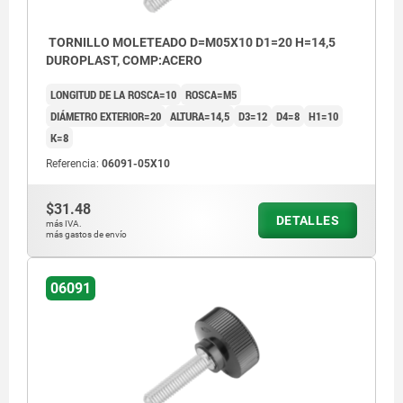
TORNILLO MOLETEADO D=M05X10 D1=20 H=14,5
DUROPLAST, COMP:ACERO
LONGITUD DE LA ROSCA=10
ROSCA=M5
DIÁMETRO EXTERIOR=20
ALTURA=14,5
D3=12
D4=8
H1=10
K=8
Referencia:
06091-05X10
$31.48
DETALLES
más IVA.
más gastos de envío
06091