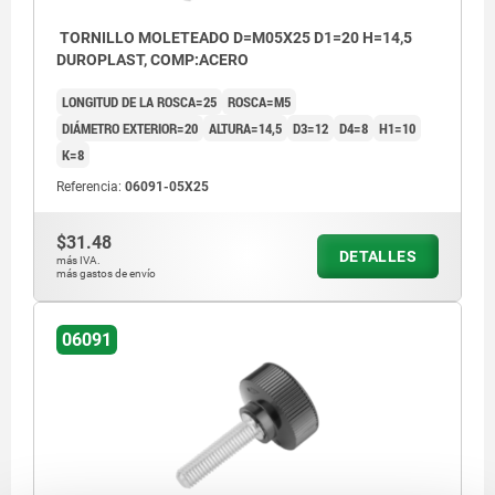
TORNILLO MOLETEADO D=M05X25 D1=20 H=14,5
DUROPLAST, COMP:ACERO
LONGITUD DE LA ROSCA=25
ROSCA=M5
DIÁMETRO EXTERIOR=20
ALTURA=14,5
D3=12
D4=8
H1=10
K=8
Referencia:
06091-05X25
$31.48
DETALLES
más IVA.
más gastos de envío
06091