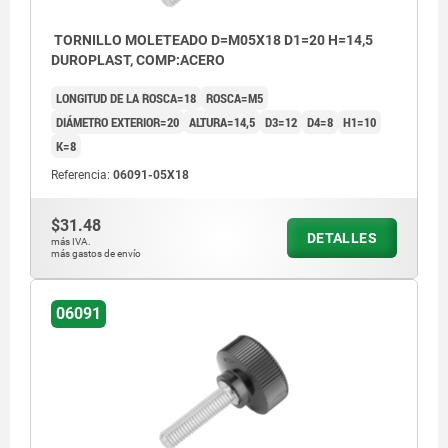
TORNILLO MOLETEADO D=M05X18 D1=20 H=14,5
DUROPLAST, COMP:ACERO
LONGITUD DE LA ROSCA=18
ROSCA=M5
DIÁMETRO EXTERIOR=20
ALTURA=14,5
D3=12
D4=8
H1=10
K=8
Referencia:
06091-05X18
$31.48
DETALLES
más IVA.
más gastos de envío
06091