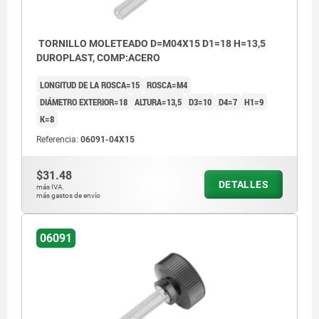
TORNILLO MOLETEADO D=M04X15 D1=18 H=13,5
DUROPLAST, COMP:ACERO
LONGITUD DE LA ROSCA=15
ROSCA=M4
DIÁMETRO EXTERIOR=18
ALTURA=13,5
D3=10
D4=7
H1=9
K=8
Referencia:
06091-04X15
$31.48
DETALLES
más IVA.
más gastos de envío
06091