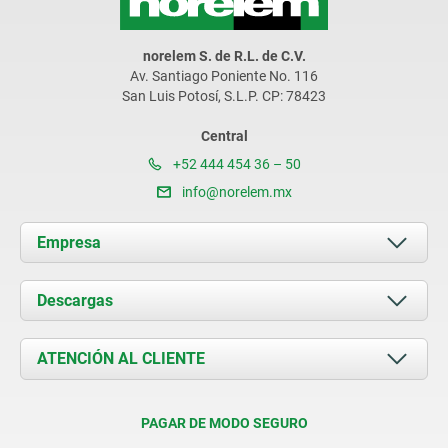
norelem S. de R.L. de C.V.
Av. Santiago Poniente No. 116
San Luis Potosí, S.L.P. CP: 78423
Central
+52 444 454 36 – 50
info@norelem.mx
Empresa
Acerca de nosotros
Descargas
Novedades
Documents
ATENCIÓN AL CLIENTE
Contacto
Condiciones de entrega
PAGAR DE MODO SEGURO
Certificación