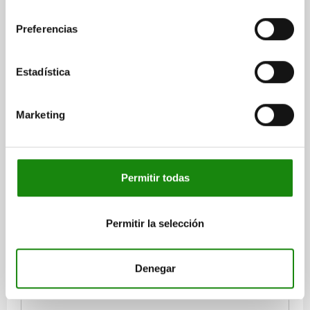
consentimiento
TORNILLO MOLETEADO D=M06X28 D1=24 H=15
DUROPLAST, COMP:ACERO
Preferencias
LONGITUD DE LA ROSCA=28
ROSCA=M6
DIÁMETRO EXTERIOR=24
ALTURA=15
D3=13
D4=10
H1=9,5
Estadística
K=9
Referencia:
06091-06X28
Marketing
$35.60
DETALLES
más IVA.
más gastos de envío
Permitir todas
06091
Permitir la selección
Denegar