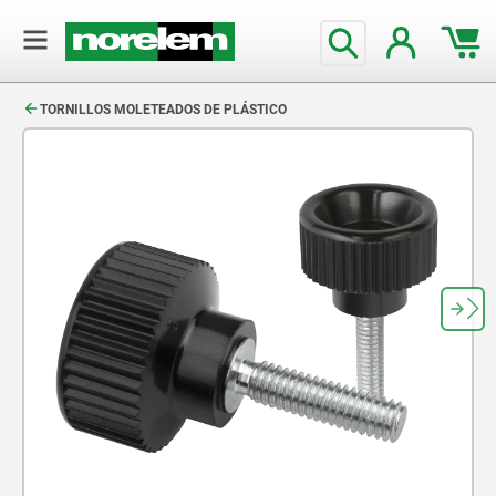
text.skipToContent
text.skipToNavigation
TORNILLOS MOLETEADOS DE PLÁSTICO