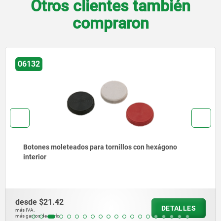
Otros clientes también
compraron
06132
Botones moleteados para tornillos con hexágono
interior
desde
$21.42
DETALLES
más IVA.
más gastos de envío