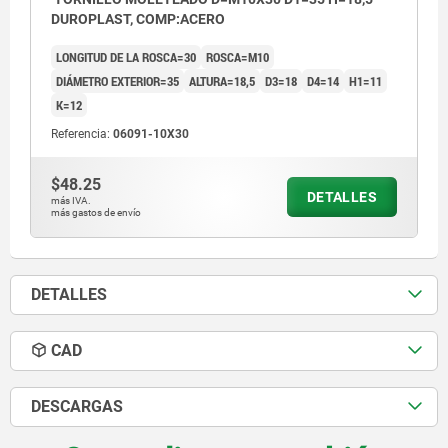
DUROPLAST, COMP:ACERO
LONGITUD DE LA ROSCA=30
ROSCA=M10
DIÁMETRO EXTERIOR=35
ALTURA=18,5
D3=18
D4=14
H1=11
K=12
Referencia:
06091-10X30
$48.25
DETALLES
más IVA.
más gastos de envío
DETALLES
CAD
DESCARGAS