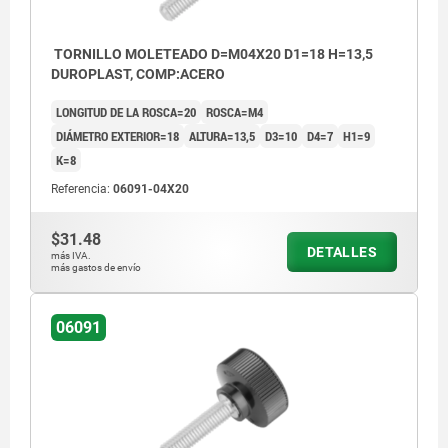
TORNILLO MOLETEADO D=M04X20 D1=18 H=13,5
DUROPLAST, COMP:ACERO
LONGITUD DE LA ROSCA=20
ROSCA=M4
DIÁMETRO EXTERIOR=18
ALTURA=13,5
D3=10
D4=7
H1=9
K=8
Referencia:
06091-04X20
$31.48
DETALLES
más IVA.
más gastos de envío
06091