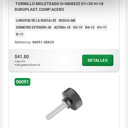
TORNILLO MOLETEADO D=M08X25 D1=30 H=18
DUROPLAST, COMP:ACERO
LONGITUD DE LA ROSCA=25
ROSCA=M8
DIÁMETRO EXTERIOR=30
ALTURA=18
D3=15
D4=12
H1=11
K=11
Referencia:
06091-08X25
$41.80
DETALLES
más IVA.
más gastos de envío
06091