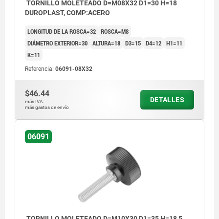
TORNILLO MOLETEADO D=M08X32 D1=30 H=18
DUROPLAST, COMP:ACERO
LONGITUD DE LA ROSCA=32
ROSCA=M8
DIÁMETRO EXTERIOR=30
ALTURA=18
D3=15
D4=12
H1=11
K=11
Referencia:
06091-08X32
$46.44
DETALLES
más IVA.
más gastos de envío
06091
TORNILLO MOLETEADO D=M10X30 D1=35 H=18,5