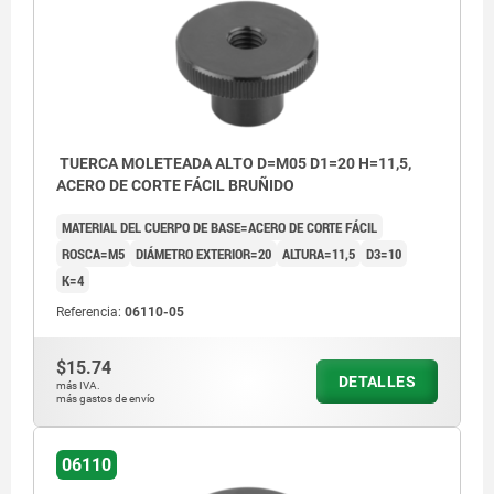
TUERCA MOLETEADA ALTO D=M05 D1=20 H=11,5,
ACERO DE CORTE FÁCIL BRUÑIDO
MATERIAL DEL CUERPO DE BASE=ACERO DE CORTE FÁCIL
ROSCA=M5
DIÁMETRO EXTERIOR=20
ALTURA=11,5
D3=10
K=4
Referencia:
06110-05
$15.74
DETALLES
más IVA.
más gastos de envío
06110