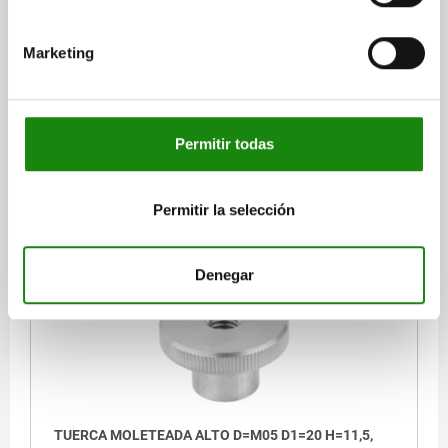
TUERCA MOLETEADA ALTO D=M04 D1=16 H=9,5,
ACERO INOXIDABLE ACABADO NATURAL
Marketing
MATERIAL DEL CUERPO DE BASE=ACERO INOXIDABLE
ROSCA=M4
DIÁMETRO EXTERIOR=16
ALTURA=9,5
D3=8
K=3,5
Referencia:
06110-042
Permitir todas
$33.80
DETALLES
más IVA.
Permitir la selección
más gastos de envío
06110
Denegar
TUERCA MOLETEADA ALTO D=M05 D1=20 H=11,5,