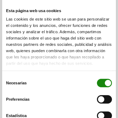
Esta página web usa cookies
TUERCA MOLETEADA ALTO D=M12 D1=36 H=23,
ACERO DE CORTE FÁCIL BRUÑIDO
Las cookies de este sitio web se usan para personalizar
el contenido y los anuncios, ofrecer funciones de redes
MATERIAL DEL CUERPO DE BASE=ACERO DE CORTE FÁCIL
sociales y analizar el tráfico. Además, compartimos
ROSCA=M12
DIÁMETRO EXTERIOR=36
ALTURA=23
D3=20
K=8
información sobre el uso que haga del sitio web con
Referencia:
06110-12
nuestros partners de redes sociales, publicidad y análisis
web, quienes pueden combinarla con otra información
$66.56
que les haya proporcionado o que hayan recopilado a
DETALLES
más IVA.
partir del uso que haya hecho de sus servicios.
más gastos de envío
Selección
06110
Necesarias
de
consentimiento
Preferencias
Estadística