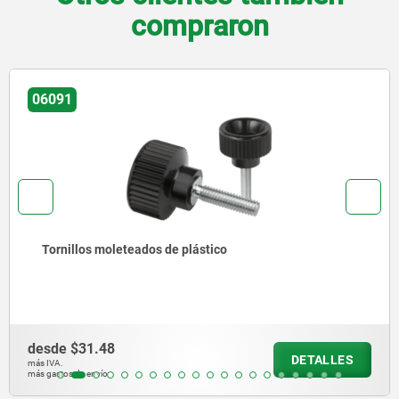
compraron
06268
Moletas con empuñadura
desde
$183.70
DETALLES
más IVA.
más gastos de envío