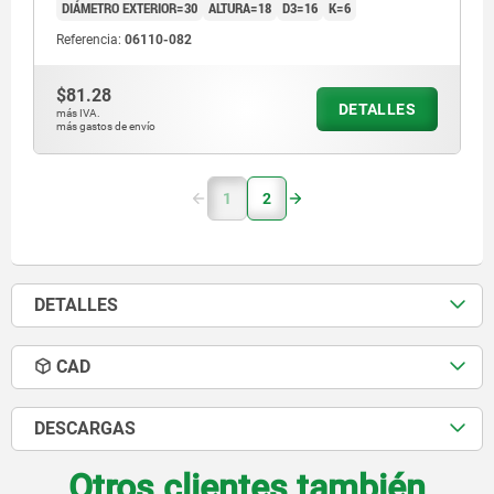
DIÁMETRO EXTERIOR=30
ALTURA=18
D3=16
K=6
Referencia:
06110-082
$81.28
DETALLES
más IVA.
más gastos de envío
1
2
DETALLES
CAD
DESCARGAS
Otros clientes también