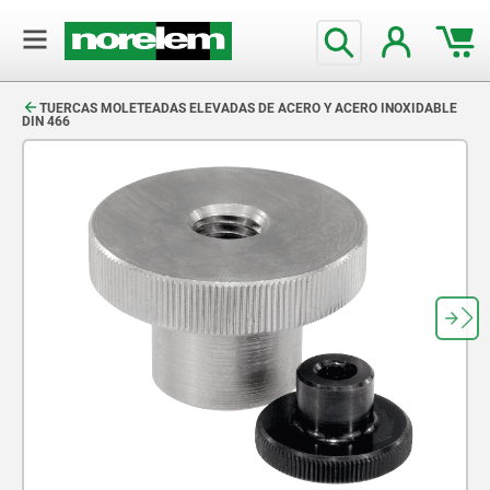
text.skipToContent
text.skipToNavigation
TUERCAS MOLETEADAS ELEVADAS DE ACERO Y ACERO INOXIDABLE
DIN 466