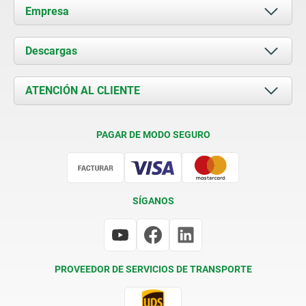
Empresa
Acerca de nosotros
Descargas
Novedades
Documents
ATENCIÓN AL CLIENTE
Contacto
Condiciones de entrega
PAGAR DE MODO SEGURO
Certificación
SÍGANOS
PROVEEDOR DE SERVICIOS DE TRANSPORTE