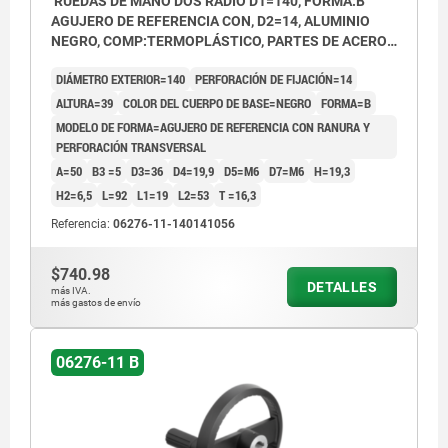
RUEDAS DE MANO DOS RADIO D1=140, FORMA:B
AGUJERO DE REFERENCIA CON, D2=14, ALUMINIO
NEGRO, COMP:TERMOPLÁSTICO, PARTES DE ACERO:
ACERO, EMPUÑADURA CILÍNDRICA GIRA
DIÁMETRO EXTERIOR=140
PERFORACIÓN DE FIJACIÓN=14
ALTURA=39
COLOR DEL CUERPO DE BASE=NEGRO
FORMA=B
MODELO DE FORMA=AGUJERO DE REFERENCIA CON RANURA Y
PERFORACIÓN TRANSVERSAL
A=50
B3 =5
D3=36
D4=19,9
D5=M6
D7=M6
H=19,3
H2=6,5
L=92
L1=19
L2=53
T =16,3
Referencia:
06276-11-140141056
$740.98
DETALLES
más IVA.
más gastos de envío
06276-11 B