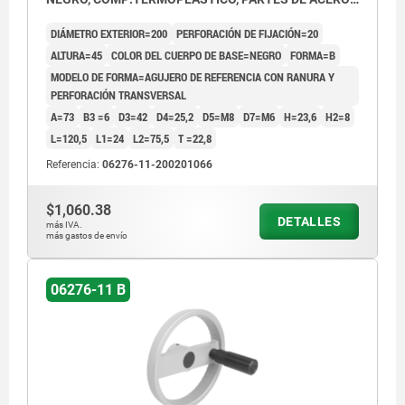
ACERO, EMPUÑADURA CILÍNDRICA GIRA
DIÁMETRO EXTERIOR=200
PERFORACIÓN DE FIJACIÓN=20
ALTURA=45
COLOR DEL CUERPO DE BASE=NEGRO
FORMA=B
MODELO DE FORMA=AGUJERO DE REFERENCIA CON RANURA Y
PERFORACIÓN TRANSVERSAL
A=73
B3 =6
D3=42
D4=25,2
D5=M8
D7=M6
H=23,6
H2=8
L=120,5
L1=24
L2=75,5
T =22,8
Referencia:
06276-11-200201066
$1,060.38
DETALLES
más IVA.
más gastos de envío
06276-11 B