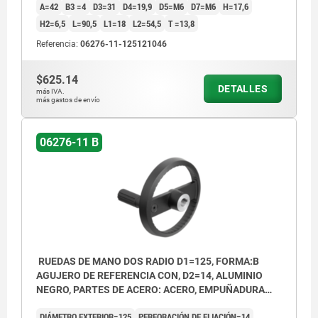
A=42
B3 =4
D3=31
D4=19,9
D5=M6
D7=M6
H=17,6
H2=6,5
L=90,5
L1=18
L2=54,5
T =13,8
Referencia:
06276-11-125121046
1) Posición de la perforación transversal desplazada
1) Posic
90° con respecto al chavetero
90° con 
$625.14
DETALLES
más IVA.
más gastos de envío
06276-11 B
RUEDAS DE MANO DOS RADIO D1=125, FORMA:B
AGUJERO DE REFERENCIA CON, D2=14, ALUMINIO
NEGRO, PARTES DE ACERO: ACERO, EMPUÑADURA
CILÍNDRICA GIRA
DIÁMETRO EXTERIOR=125
PERFORACIÓN DE FIJACIÓN=14