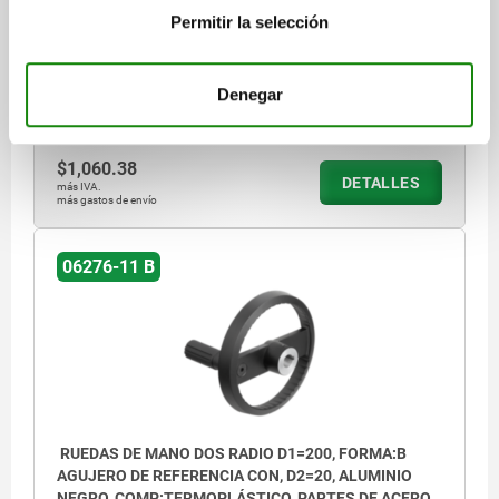
MODELO DE FORMA=AGUJERO DE REFERENCIA CON RANURA Y
Permitir la selección
PERFORACIÓN TRANSVERSAL
A=73
B3 =6
D3=42
D4=25,2
D5=M8
D7=M6
H=23,6
H2=8
L=120,5
L1=24
L2=75,5
T =20,8
Denegar
Referencia:
06276-11-200181066
$1,060.38
DETALLES
más IVA.
más gastos de envío
06276-11 B
RUEDAS DE MANO DOS RADIO D1=200, FORMA:B
AGUJERO DE REFERENCIA CON, D2=20, ALUMINIO
NEGRO, COMP:TERMOPLÁSTICO, PARTES DE ACERO: