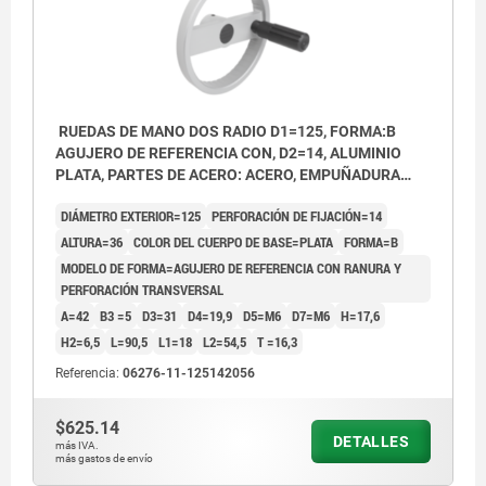
RUEDAS DE MANO DOS RADIO D1=125, FORMA:B
AGUJERO DE REFERENCIA CON, D2=14, ALUMINIO
PLATA, PARTES DE ACERO: ACERO, EMPUÑADURA
CILÍNDRICA GIRA
DIÁMETRO EXTERIOR=125
PERFORACIÓN DE FIJACIÓN=14
ALTURA=36
COLOR DEL CUERPO DE BASE=PLATA
FORMA=B
MODELO DE FORMA=AGUJERO DE REFERENCIA CON RANURA Y
PERFORACIÓN TRANSVERSAL
A=42
B3 =5
D3=31
D4=19,9
D5=M6
D7=M6
H=17,6
H2=6,5
L=90,5
L1=18
L2=54,5
T =16,3
Referencia:
06276-11-125142056
$625.14
DETALLES
más IVA.
más gastos de envío