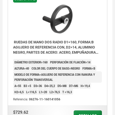
RUEDAS DE MANO DOS RADIO D1=160, FORMA:B
AGUJERO DE REFERENCIA CON, D2=14, ALUMINIO
NEGRO, PARTES DE ACERO: ACERO, EMPUÑADURA
CILÍNDRICA GIRA
DIÁMETRO EXTERIOR=160
PERFORACIÓN DE FIJACIÓN=14
ALTURA=40
COLOR DEL CUERPO DE BASE=NEGRO
FORMA=B
MODELO DE FORMA=AGUJERO DE REFERENCIA CON RANURA Y
PERFORACIÓN TRANSVERSAL
A=55
B3 =5
D3=36
D4=25,2
D5=M8
D7=M6
H=19,4
H2=6,5
L=116,5
L1=20
L2=76,5
T =16,3
Referencia:
06276-11-160141056
$729.62