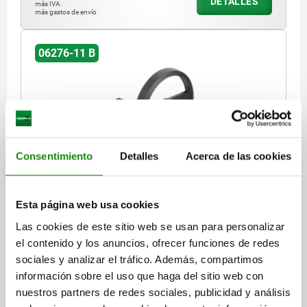
DETALLES
más IVA.
más gastos de envío
06276-11 B
Consentimiento
Detalles
Acerca de las cookies
RUEDAS DE MANO DOS RADIO D1=160, FORMA:B
AGUJERO DE REFERENCIA CON, D2=16, ALUMINIO
NEGRO, PARTES DE ACERO: ACERO, EMPUÑADURA
Esta página web usa cookies
CILÍNDRICA GIRA
DIÁMETRO EXTERIOR=160
PERFORACIÓN DE FIJACIÓN=16
Las cookies de este sitio web se usan para personalizar
ALTURA=40
COLOR DEL CUERPO DE BASE=NEGRO
FORMA=B
el contenido y los anuncios, ofrecer funciones de redes
MODELO DE FORMA=AGUJERO DE REFERENCIA CON RANURA Y
sociales y analizar el tráfico. Además, compartimos
PERFORACIÓN TRANSVERSAL
información sobre el uso que haga del sitio web con
A=55
B3 =5
D3=36
D4=25,2
D5=M8
D7=M6
H=19,4
H2=8
nuestros partners de redes sociales, publicidad y análisis
L=116,5
L1=20
L2=76,5
T =18,3