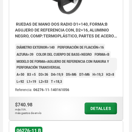
RUEDAS DE MANO DOS RADIO D1=140, FORMA:B
AGUJERO DE REFERENCIA CON, D2=16, ALUMINIO
NEGRO, COMP:TERMOPLÁSTICO, PARTES DE ACERO:
ACERO, EMPUÑADURA CILÍNDRICA GIRA
DIÁMETRO EXTERIOR=140
PERFORACIÓN DE FIJACIÓN=16
ALTURA=39
COLOR DEL CUERPO DE BASE=NEGRO
FORMA=B
MODELO DE FORMA=AGUJERO DE REFERENCIA CON RANURA Y
PERFORACIÓN TRANSVERSAL
A=50
B3 =5
D3=36
D4=19,9
D5=M6
D7=M6
H=19,3
H2=8
L=92
L1=19
L2=53
T =18,3
Referencia:
06276-11-140161056
$740.98
DETALLES
más IVA.
más gastos de envío
06276-11 B