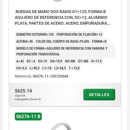
RUEDAS DE MANO DOS RADIO D1=125, FORMA:B
AGUJERO DE REFERENCIA CON, D2=12, ALUMINIO
PLATA, PARTES DE ACERO: ACERO, EMPUÑADURA
CILÍNDRICA GIRA
DIÁMETRO EXTERIOR=125
PERFORACIÓN DE FIJACIÓN=12
ALTURA=36
COLOR DEL CUERPO DE BASE=PLATA
FORMA=B
MODELO DE FORMA=AGUJERO DE REFERENCIA CON RANURA Y
PERFORACIÓN TRANSVERSAL
A=42
B3 =4
D3=31
D4=19,9
D5=M6
D7=M6
H=17,6
H2=6,5
L=90,5
L1=18
L2=54,5
T =13,8
Referencia:
06276-11-125122046
$625.14
DETALLES
más IVA.
más gastos de envío
06276-11 B