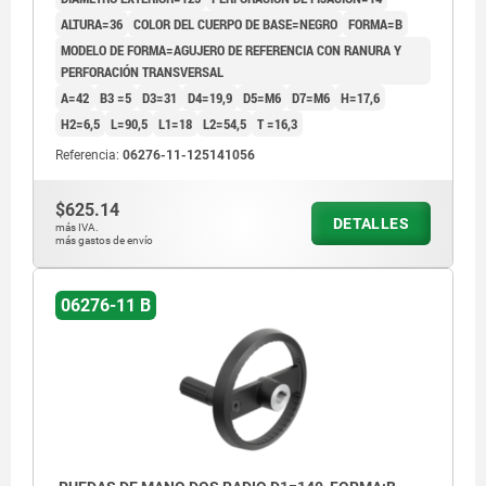
ALTURA=36
COLOR DEL CUERPO DE BASE=NEGRO
FORMA=B
MODELO DE FORMA=AGUJERO DE REFERENCIA CON RANURA Y
PERFORACIÓN TRANSVERSAL
A=42
B3 =5
D3=31
D4=19,9
D5=M6
D7=M6
H=17,6
H2=6,5
L=90,5
L1=18
L2=54,5
T =16,3
Referencia:
06276-11-125141056
$625.14
DETALLES
más IVA.
más gastos de envío
06276-11 B