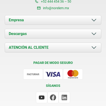
+52 444 454 36 – 50
info@norelem.mx
Empresa
Acerca de nosotros
Descargas
Novedades
Documents
ATENCIÓN AL CLIENTE
Contacto
Condiciones de entrega
PAGAR DE MODO SEGURO
Certificación
SÍGANOS