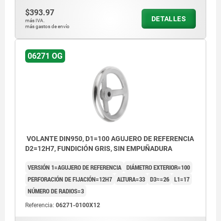
$393.97
DETALLES
más IVA.
más gastos de envío
06271 OG
VOLANTE DIN950, D1=100 AGUJERO DE REFERENCIA
D2=12H7, FUNDICIÓN GRIS, SIN EMPUÑADURA
VERSIÓN 1=AGUJERO DE REFERENCIA
DIÁMETRO EXTERIOR=100
PERFORACIÓN DE FIJACIÓN=12H7
ALTURA=33
D3≈=26
L1=17
NÚMERO DE RADIOS=3
Referencia:
06271-0100X12