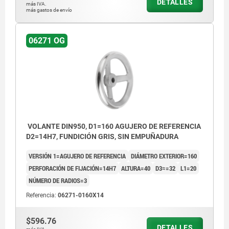
DETALLES
más IVA.
más gastos de envío
06271 OG
VOLANTE DIN950, D1=160 AGUJERO DE REFERENCIA
D2=14H7, FUNDICIÓN GRIS, SIN EMPUÑADURA
VERSIÓN 1=AGUJERO DE REFERENCIA
DIÁMETRO EXTERIOR=160
PERFORACIÓN DE FIJACIÓN=14H7
ALTURA=40
D3≈=32
L1=20
NÚMERO DE RADIOS=3
Referencia:
06271-0160X14
$596.76
DETALLES