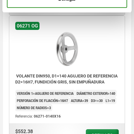
DETALLES
más IVA.
más gastos de envío
06271 OG
VOLANTE DIN950, D1=140 AGUJERO DE REFERENCIA
D2=16H7, FUNDICIÓN GRIS, SIN EMPUÑADURA
VERSIÓN 1=AGUJERO DE REFERENCIA
DIÁMETRO EXTERIOR=140
PERFORACIÓN DE FIJACIÓN=16H7
ALTURA=39
D3≈=30
L1=19
NÚMERO DE RADIOS=3
Referencia:
06271-0140X16
$552.38