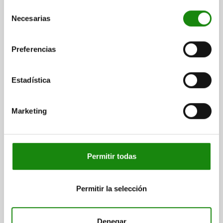
$471.62
Selección
DETALLES
más IVA.
más gastos de envío
Necesarias
de
consentimiento
06271 OG
Preferencias
Estadística
Marketing
VOLANTE DIN950, D1=140 AGUJERO DE REFERENCIA
D2=14H7, FUNDICIÓN GRIS, SIN EMPUÑADURA
Permitir todas
VERSIÓN 1=AGUJERO DE REFERENCIA
DIÁMETRO EXTERIOR=140
PERFORACIÓN DE FIJACIÓN=14H7
ALTURA=39
D3≈=30
L1=19
NÚMERO DE RADIOS=3
Permitir la selección
Referencia:
06271-0140X14
Denegar
$552.38