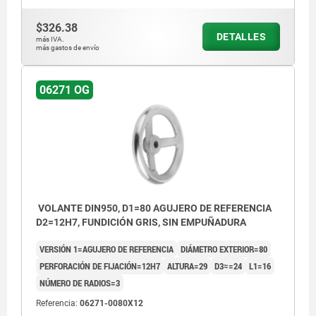
$326.38
DETALLES
más IVA.
más gastos de envío
06271 OG
VOLANTE DIN950, D1=80 AGUJERO DE REFERENCIA
D2=12H7, FUNDICIÓN GRIS, SIN EMPUÑADURA
VERSIÓN 1=AGUJERO DE REFERENCIA
DIÁMETRO EXTERIOR=80
PERFORACIÓN DE FIJACIÓN=12H7
ALTURA=29
D3≈=24
L1=16
NÚMERO DE RADIOS=3
Referencia:
06271-0080X12