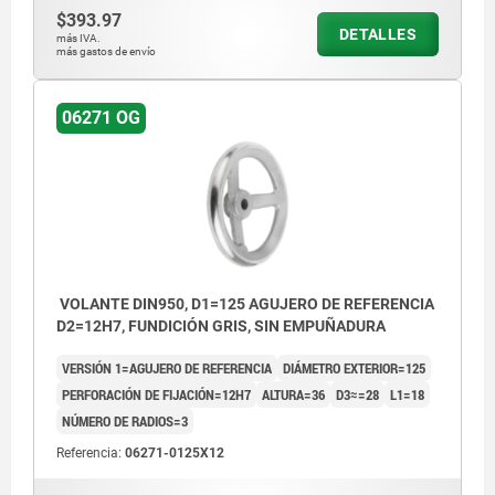
$393.97
DETALLES
más IVA.
más gastos de envío
06271 OG
VOLANTE DIN950, D1=125 AGUJERO DE REFERENCIA
D2=12H7, FUNDICIÓN GRIS, SIN EMPUÑADURA
VERSIÓN 1=AGUJERO DE REFERENCIA
DIÁMETRO EXTERIOR=125
PERFORACIÓN DE FIJACIÓN=12H7
ALTURA=36
D3≈=28
L1=18
NÚMERO DE RADIOS=3
Referencia:
06271-0125X12