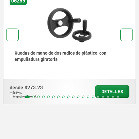
06264
Volantes con empuñadura cilíndrica plegable
desde
$833.86
DETALLES
más IVA.
más gastos de envío