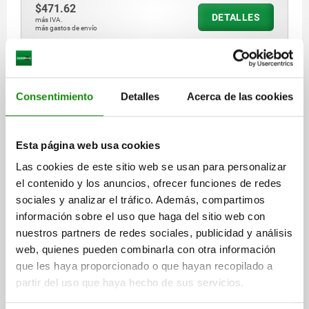
$471.62
DETALLES
más IVA.
más gastos de envío
06271 OG
Consentimiento
Detalles
Acerca de las cookies
Esta página web usa cookies
Las cookies de este sitio web se usan para personalizar
el contenido y los anuncios, ofrecer funciones de redes
VOLANTE DIN950, D1=125 AGUJERO DE REFERENCIA
D2=14H7, FUNDICIÓN GRIS, SIN EMPUÑADURA
sociales y analizar el tráfico. Además, compartimos
información sobre el uso que haga del sitio web con
VERSIÓN 1=AGUJERO DE REFERENCIA
DIÁMETRO EXTERIOR=125
nuestros partners de redes sociales, publicidad y análisis
PERFORACIÓN DE FIJACIÓN=14H7
ALTURA=36
D3≈=28
L1=18
web, quienes pueden combinarla con otra información
NÚMERO DE RADIOS=3
que les haya proporcionado o que hayan recopilado a
Referencia:
06271-0125X14
partir del uso que haya hecho de sus servicios.