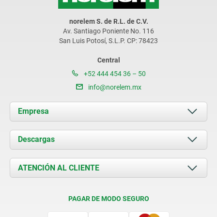
norelem S. de R.L. de C.V.
Av. Santiago Poniente No. 116
San Luis Potosí, S.L.P. CP: 78423
Central
+52 444 454 36 – 50
info@norelem.mx
Empresa
Acerca de nosotros
Descargas
Novedades
Documents
ATENCIÓN AL CLIENTE
Contacto
Condiciones de entrega
PAGAR DE MODO SEGURO
Certificación