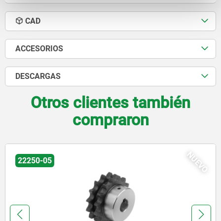
CAD
ACCESORIOS
DESCARGAS
Otros clientes también
compraron
NUEVO
5
22250-