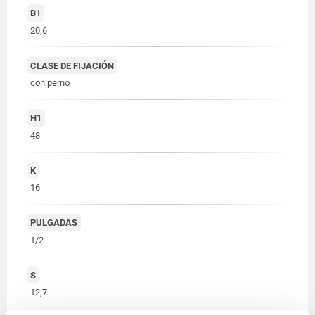
B1
20,6
CLASE DE FIJACIÓN
con perno
H1
48
K
16
PULGADAS
1/2
S
12,7