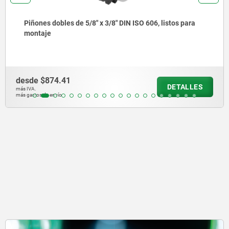
dobles de 5/8" x 3/8" DIN ISO 606, listos para
Piñones
monta
74.41
desde
$
DETALLES
más IVA.
envío
más gastos d