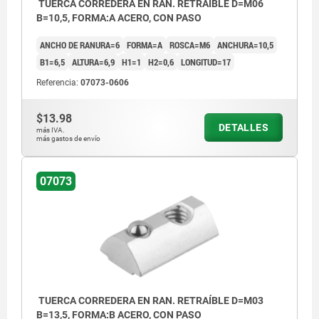
TUERCA CORREDERA EN RAN. RETRAÍBLE D=M06
B=10,5, FORMA:A ACERO, CON PASO
ANCHO DE RANURA=6
FORMA=A
ROSCA=M6
ANCHURA=10,5
B1=6,5
ALTURA=6,9
H1=1
H2=0,6
LONGITUD=17
Referencia:
07073-0606
$13.98
DETALLES
más IVA.
más gastos de envío
07073
TUERCA CORREDERA EN RAN. RETRAÍBLE D=M03
B=13,5, FORMA:B ACERO, CON PASO