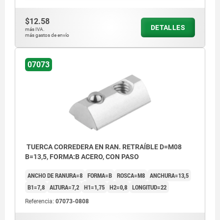
$12.58
DETALLES
más IVA.
más gastos de envío
07073
TUERCA CORREDERA EN RAN. RETRAÍBLE D=M08
B=13,5, FORMA:B ACERO, CON PASO
ANCHO DE RANURA=8
FORMA=B
ROSCA=M8
ANCHURA=13,5
B1=7,8
ALTURA=7,2
H1=1,75
H2=0,8
LONGITUD=22
Referencia:
07073-0808