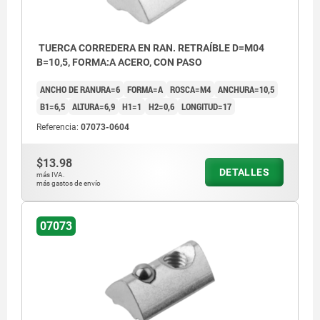
TUERCA CORREDERA EN RAN. RETRAÍBLE D=M04
B=10,5, FORMA:A ACERO, CON PASO
ANCHO DE RANURA=6
FORMA=A
ROSCA=M4
ANCHURA=10,5
B1=6,5
ALTURA=6,9
H1=1
H2=0,6
LONGITUD=17
Referencia:
07073-0604
$13.98
DETALLES
más IVA.
más gastos de envío
07073