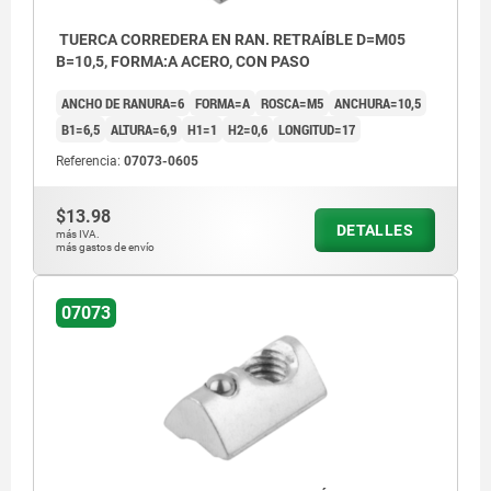
TUERCA CORREDERA EN RAN. RETRAÍBLE D=M05
B=10,5, FORMA:A ACERO, CON PASO
ANCHO DE RANURA=6
FORMA=A
ROSCA=M5
ANCHURA=10,5
B1=6,5
ALTURA=6,9
H1=1
H2=0,6
LONGITUD=17
Referencia:
07073-0605
$13.98
DETALLES
más IVA.
más gastos de envío
07073