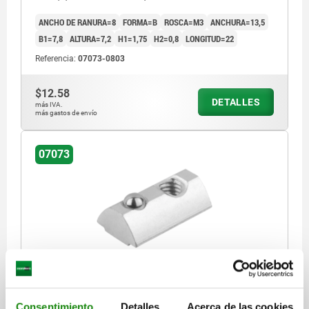
ANCHO DE RANURA=8
FORMA=B
ROSCA=M3
ANCHURA=13,5
B1=7,8
ALTURA=7,2
H1=1,75
H2=0,8
LONGITUD=22
Referencia:
07073-0803
$12.58
DETALLES
más IVA.
más gastos de envío
07073
TUERCA CORREDERA EN RAN. RETRAÍBLE D=M04
B=13,5, FORMA:B ACERO, CON PASO
Consentimiento
Detalles
Acerca de las cookies