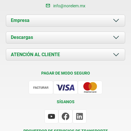
info@norelem.mx
Empresa
Acerca de nosotros
Descargas
Novedades
Documents
ATENCIÓN AL CLIENTE
Contacto
Condiciones de entrega
PAGAR DE MODO SEGURO
Certificación
SÍGANOS
PROVEEDOR DE SERVICIOS DE TRANSPORTE