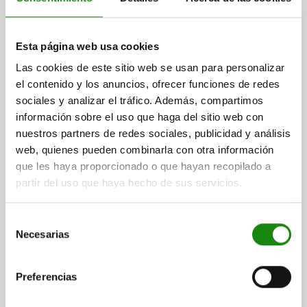
ANCHO DE RANURA=8
FORMA=B
ROSCA=M4
ANCHURA=13,5
B1=7,8
ALTURA=7,2
H1=1,75
H2=0,8
LONGITUD=22
Referencia:
07073-0804
Esta página web usa cookies
Las cookies de este sitio web se usan para personalizar
$12.58
DETALLES
el contenido y los anuncios, ofrecer funciones de redes
más IVA.
más gastos de envío
sociales y analizar el tráfico. Además, compartimos
información sobre el uso que haga del sitio web con
07073
nuestros partners de redes sociales, publicidad y análisis
web, quienes pueden combinarla con otra información
que les haya proporcionado o que hayan recopilado a
partir del uso que haya hecho de sus servicios.
Selección
Necesarias
de
TUERCA CORREDERA EN RAN. RETRAÍBLE D=M05
consentimiento
B=13,5, FORMA:B ACERO, CON PASO
Preferencias
ANCHO DE RANURA=8
FORMA=B
ROSCA=M5
ANCHURA=13,5
B1=7,8
ALTURA=7,2
H1=1,75
H2=0,8
LONGITUD=22