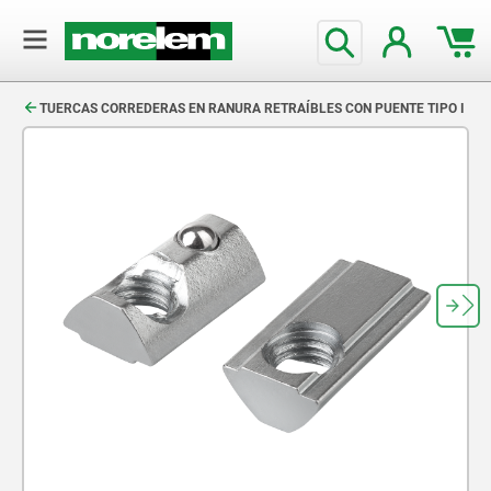
text.skipToContent
text.skipToNavigation
TUERCAS CORREDERAS EN RANURA RETRAÍBLES CON PUENTE TIPO I