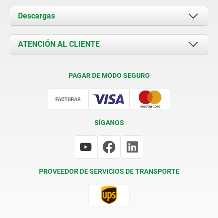
Acerca de nosotros
Descargas
Novedades
Documents
ATENCIÓN AL CLIENTE
Contacto
Condiciones de entrega
PAGAR DE MODO SEGURO
Certificación
SÍGANOS
PROVEEDOR DE SERVICIOS DE TRANSPORTE