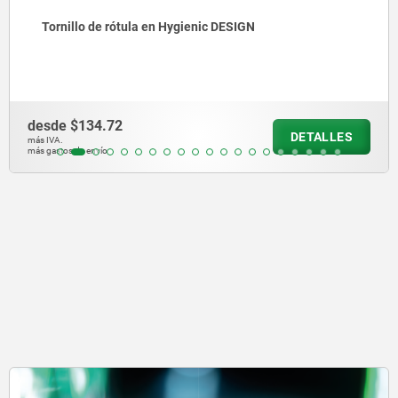
Tornillos hexagonales acero inoxidable en DISEÑO
Hygienic
desde
$117.68
DETALLES
más IVA.
más gastos de envío