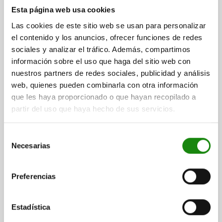
ANCHO DE RANURA=12
ROSCA=M10
Esta página web usa cookies
SUPERFICIE CUERPO DE BASE=TRATADO EN CALIENTE (NEGRO)
Las cookies de este sitio web se usan para personalizar
ANCHURA=18
B1=11,6
ALTURA=14
H1=7
LONGITUD=18
el contenido y los anuncios, ofrecer funciones de redes
Referencia:
07060-10
sociales y analizar el tráfico. Además, compartimos
información sobre el uso que haga del sitio web con
$40.53
nuestros partners de redes sociales, publicidad y análisis
DETALLES
más IVA.
más gastos de envío
web, quienes pueden combinarla con otra información
que les haya proporcionado o que hayan recopilado a
partir del uso que haya hecho de sus servicios.
07060
Selección
Necesarias
de
consentimiento
Preferencias
TUERCA PARA RANURA EN T DIN508, M08, NB=14,
L=22, ACERO TEMPLE+REVENI. 10 TRATADO EN
Estadística
CALIENTE (NEGRO