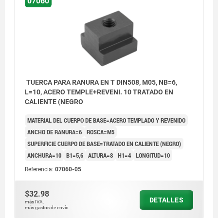
07060
TUERCA PARA RANURA EN T DIN508, M05, NB=6,
L=10, ACERO TEMPLE+REVENI. 10 TRATADO EN
CALIENTE (NEGRO
MATERIAL DEL CUERPO DE BASE=ACERO TEMPLADO Y REVENIDO
ANCHO DE RANURA=6
ROSCA=M5
SUPERFICIE CUERPO DE BASE=TRATADO EN CALIENTE (NEGRO)
ANCHURA=10
B1=5,6
ALTURA=8
H1=4
LONGITUD=10
Referencia:
07060-05
$32.98
DETALLES
más IVA.
más gastos de envío