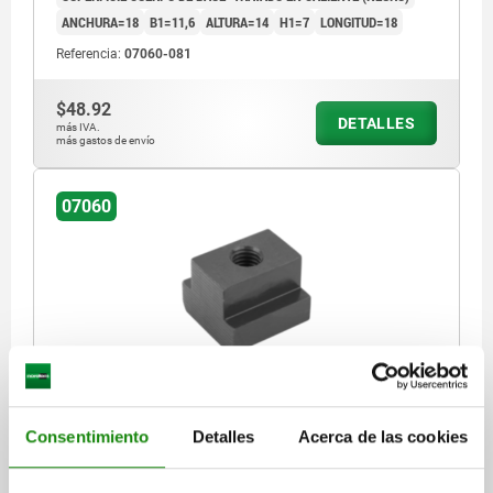
ANCHURA=18
B1=11,6
ALTURA=14
H1=7
LONGITUD=18
Referencia:
07060-081
$48.92
DETALLES
más IVA.
más gastos de envío
07060
TUERCA PARA RANURA EN T DIN508, M10, NB=12,
L=18, ACERO TEMPLE+REVENI. 10 TRATADO EN
CALIENTE (NEGRO
Consentimiento
Detalles
Acerca de las cookies
MATERIAL DEL CUERPO DE BASE=ACERO TEMPLADO Y REVENIDO