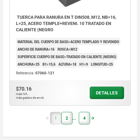
TUERCA PARA RANURA EN T DIN508, M12, NB=16,
L=25, ACERO TEMPLE+REVENI. 10 TRATADO EN
CALIENTE (NEGRO
MATERIAL DEL CUERPO DE BASE=ACERO TEMPLADO Y REVENIDO
ANCHO DE RANURA=16
ROSCA=M12
SUPERFICIE CUERPO DE BASE=TRATADO EN CALIENTE (NEGRO)
ANCHURA=25
B1=15,6
ALTURA=18
H1=9
LONGITUD=25
Referencia:
07060-121
$70.16
DETALLES
más IVA.
más gastos de envío
1
2
4