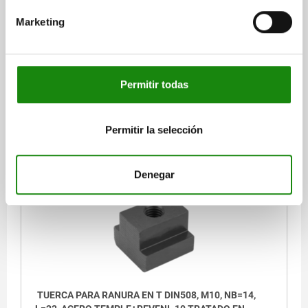
MATERIAL DEL CUERPO DE BASE=ACERO TEMPLADO Y REVENIDO
Marketing
ANCHO DE RANURA=14
ROSCA=M8
SUPERFICIE CUERPO DE BASE=TRATADO EN CALIENTE (NEGRO)
ANCHURA=22
B1=13,6
ALTURA=16
H1=8
LONGITUD=22
Permitir todas
Referencia:
07060-082
$57.86
DETALLES
Permitir la selección
más IVA.
más gastos de envío
Denegar
07060
TUERCA PARA RANURA EN T DIN508, M10, NB=14,