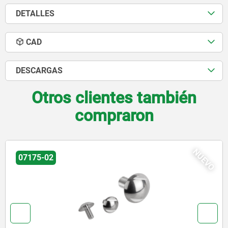
DETALLES
CAD
DESCARGAS
Otros clientes también
compraron
VO
NU
07170-15