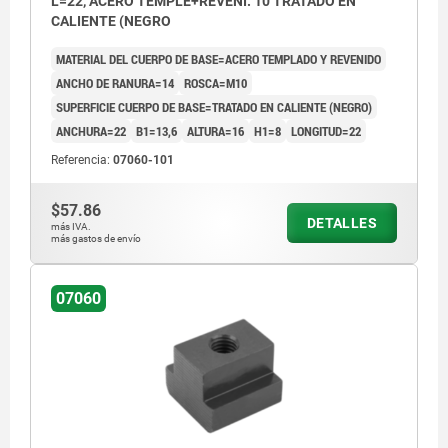
L=22, ACERO TEMPLE+REVENI. 10 TRATADO EN
CALIENTE (NEGRO
MATERIAL DEL CUERPO DE BASE=ACERO TEMPLADO Y REVENIDO
ANCHO DE RANURA=14
ROSCA=M10
SUPERFICIE CUERPO DE BASE=TRATADO EN CALIENTE (NEGRO)
ANCHURA=22
B1=13,6
ALTURA=16
H1=8
LONGITUD=22
Referencia:
07060-101
$57.86
DETALLES
más IVA.
más gastos de envío
07060