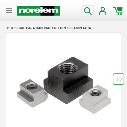
text.skipToContent
text.skipToNavigation
TUERCAS PARA RANURAS EN T DIN 508 AMPLIADA