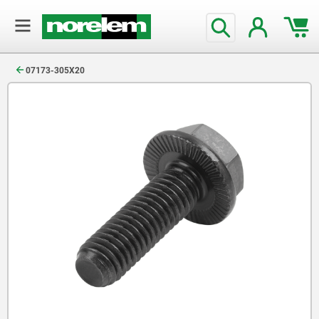
text.skipToContent
text.skipToNavigation
07173-305X20