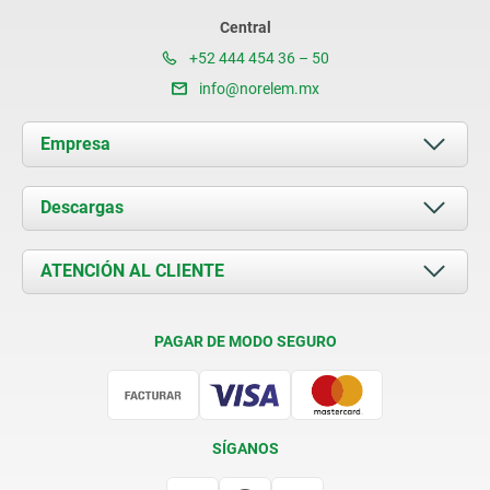
Central
+52 444 454 36 – 50
info@norelem.mx
Empresa
Acerca de nosotros
Descargas
Novedades
Documents
ATENCIÓN AL CLIENTE
Contacto
Condiciones de entrega
PAGAR DE MODO SEGURO
Certificación
SÍGANOS