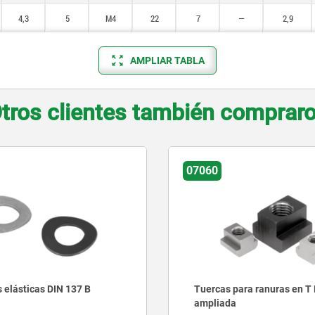
4,3
5
M4
22
7
—
2,9
AMPLIAR TABLA
tros clientes también comprar
07060
elásticas DIN 137 B
Tuercas para ranuras en T D
ampliada