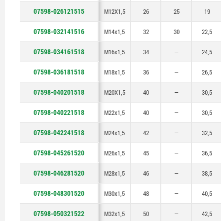
07598-026121515
M22x1,5
42
M12X1,5
26
25
19
07598-032141516
M24x1,5
45
M14x1,5
32
30
22,5
M26x1,5
46
07598-034161518
M16x1,5
34
—
24,5
M28x1,5
48
07598-036181518
M18x1,5
36
—
26,5
M30x1,5
50
07598-040201518
M20X1,5
40
—
30,5
M32x1,5
53
07598-040221518
M22x1,5
40
—
30,5
M35x1,5
07598-042241518
M24x1,5
42
—
32,5
07598-045261520
M26x1,5
45
—
36,5
07598-046281520
M28x1,5
46
—
38,5
07598-048301520
M30x1,5
48
—
40,5
07598-050321522
M32x1,5
50
—
42,5