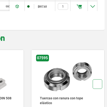
66000
47000
914
$917.61
on
07595
IN 508
Tuercas con ranura con tope
elástico