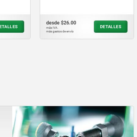
desde
$26.00
TALLES
DETALLES
más IVA.
más gastos de envío