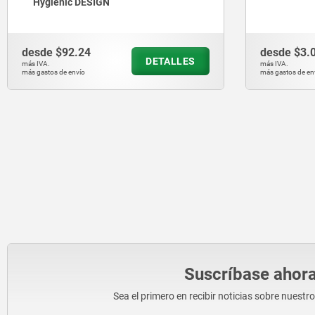
Hygienic DESIGN
desde
$92.24
desde
$3.0
DETALLES
más IVA.
más IVA.
más gastos de envío
más gastos de enví
Suscríbase ahora
Sea el primero en recibir noticias sobre nuestr