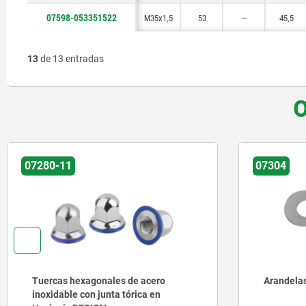
07598-053351522
M35x1,5
53
—
45,5
13
de 13 entradas
O
07280-11
07304
Tuercas hexagonales de acero
Arandelas 
inoxidable con junta tórica en