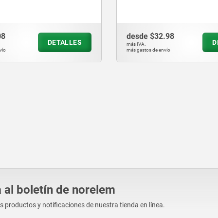
8
desde
$32.98
DETALLES
DE
más IVA.
o
más gastos de envío
 al boletín de norelem
os productos y notificaciones de nuestra tienda en línea.