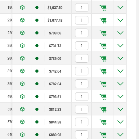
18000
13000
40
$1,037.50
22000
17000
96
$1,077.48
22000
17000
147
$709.66
25000
19000
183
$731.73
28000
18000
283
$739.00
32000
23000
270
$742.64
35000
25000
323
$782.04
49000
34000
479
$793.51
53000
36000
504
$812.23
57000
38000
588
$844.38
64000
44000
743
$880.98