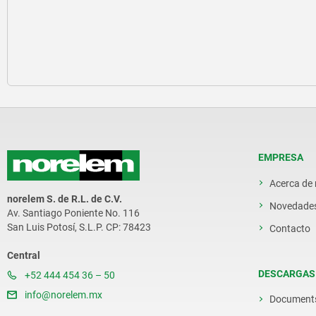
EMPRESA
Acerca de
norelem S. de R.L. de C.V.
Novedade
Av. Santiago Poniente No. 116
San Luis Potosí, S.L.P. CP: 78423
Contacto
Central
DESCARGAS
+52 444 454 36 – 50
info@norelem.mx
Document