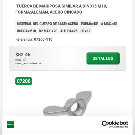
TUERCA DE MARIPOSA SIMILAR A DIN315 M10,
FORMA:ALEMÁN, ACERO CINCADO
MATERIAL DEL CUERPO DE BASE=ACERO
FORMA=DE
A MÁX.=51
ROSCA=M10
D2 MÁX.=20
ALTURA=25
H1=12
Referencia:
07200-110
$82.46
DETALLES
más IVA.
más gastos de envío
07200
TUERCA DE MARIPOSA SIMILAR A DIN315 M12,