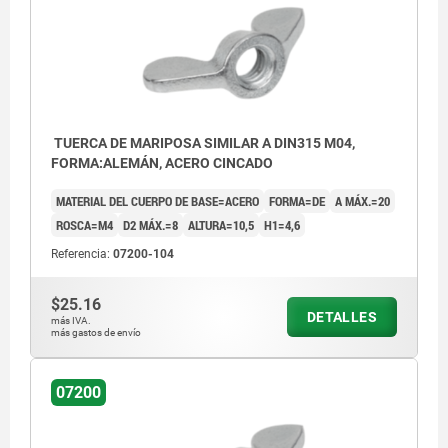
TUERCA DE MARIPOSA SIMILAR A DIN315 M04,
FORMA:ALEMÁN, ACERO CINCADO
MATERIAL DEL CUERPO DE BASE=ACERO
FORMA=DE
A MÁX.=20
ROSCA=M4
D2 MÁX.=8
ALTURA=10,5
H1=4,6
Referencia:
07200-104
$25.16
DETALLES
más IVA.
más gastos de envío
DE = forma alemana similar a DIN 315
07200
AM = forma americana