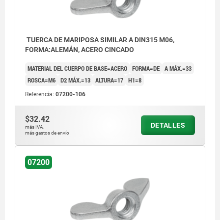
TUERCA DE MARIPOSA SIMILAR A DIN315 M06,
FORMA:ALEMÁN, ACERO CINCADO
MATERIAL DEL CUERPO DE BASE=ACERO
FORMA=DE
A MÁX.=33
ROSCA=M6
D2 MÁX.=13
ALTURA=17
H1=8
Referencia:
07200-106
$32.42
DETALLES
más IVA.
más gastos de envío
07200