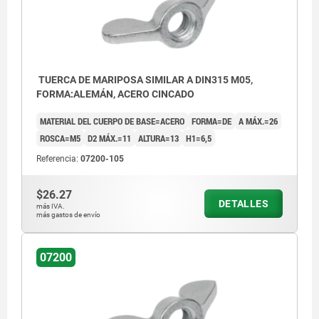
TUERCA DE MARIPOSA SIMILAR A DIN315 M05,
FORMA:ALEMÁN, ACERO CINCADO
MATERIAL DEL CUERPO DE BASE=ACERO
FORMA=DE
A MÁX.=26
ROSCA=M5
D2 MÁX.=11
ALTURA=13
H1=6,5
Referencia:
07200-105
$26.27
DETALLES
más IVA.
más gastos de envío
07200