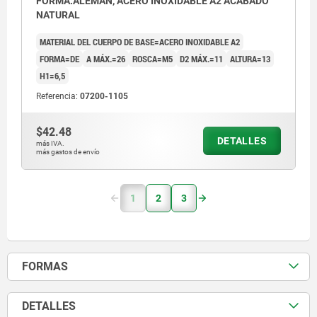
FORMA:ALEMÁN, ACERO INOXIDABLE A2 ACABADO
NATURAL
MATERIAL DEL CUERPO DE BASE=ACERO INOXIDABLE A2
FORMA=DE
A MÁX.=26
ROSCA=M5
D2 MÁX.=11
ALTURA=13
H1=6,5
Referencia:
07200-1105
$42.48
DETALLES
más IVA.
más gastos de envío
1
2
3
FORMAS
DETALLES