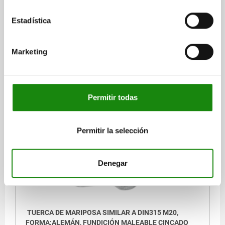
FORMA:ALEMÁN, FUNDICIÓN MALEABLE CINCADO
MATERIAL DEL CUERPO DE BASE=FUNDICIÓN MALEABLE
Estadística
FORMA=DE
A MÁX.=73
ROSCA=M16
D2 MÁX.=29
ALTURA=37,5
H1=17
Marketing
Referencia:
07200-116
$176.37
DETALLES
más IVA.
Permitir todas
más gastos de envío
07200
Permitir la selección
Denegar
TUERCA DE MARIPOSA SIMILAR A DIN315 M20,
FORMA:ALEMÁN, FUNDICIÓN MALEABLE CINCADO