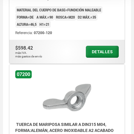
MATERIAL DEL CUERPO DE BASE=FUNDICIÓN MALEABLE
FORMA=DE
A MÁX.=90
ROSCA=M20
D2 MÁX.=35
ALTURA=46,5
H1=21
Referencia:
07200-120
$598.42
DETALLES
más IVA.
más gastos de envío
07200
TUERCA DE MARIPOSA SIMILAR A DIN315 M04,
FORMA:ALEMÁN, ACERO INOXIDABLE A2 ACABADO