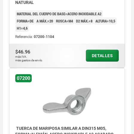
NATURAL
MATERIAL DEL CUERPO DE BASE=ACERO INOXIDABLE A2
FORMA=DE
A MÁX.=20
ROSCA=M4
D2 MÁX.=8
ALTURA=10,5
H1=4,6
Referencia:
07200-1104
$46.96
DETALLES
más IVA.
más gastos de envío
07200
TUERCA DE MARIPOSA SIMILAR A DIN315 M05,