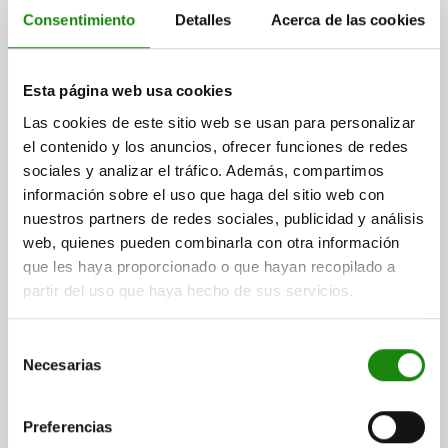
FORMA:ALEMÁN, FUNDICIÓN MALEABLE CINCADO
Consentimiento
Detalles
Acerca de las cookies
MATERIAL DEL CUERPO DE BASE=FUNDICIÓN MALEABLE
FORMA=DE
A MÁX.=65
ROSCA=M12
D2 MÁX.=23
Esta página web usa cookies
ALTURA=33,5
H1=14
Las cookies de este sitio web se usan para personalizar
Referencia:
07200-112
el contenido y los anuncios, ofrecer funciones de redes
sociales y analizar el tráfico. Además, compartimos
$115.44
DETALLES
más IVA.
información sobre el uso que haga del sitio web con
más gastos de envío
nuestros partners de redes sociales, publicidad y análisis
web, quienes pueden combinarla con otra información
07200
que les haya proporcionado o que hayan recopilado a
partir del uso que haya hecho de sus servicios.
Selección
Necesarias
de
consentimiento
Preferencias
TUERCA DE MARIPOSA SIMILAR A DIN315 M16,