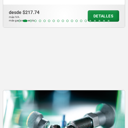
desde
$217.74
DETALLES
más IVA.
más gastos de envío