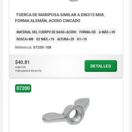
TUERCA DE MARIPOSA SIMILAR A DIN315 M08,
FORMA:ALEMÁN, ACERO CINCADO
MATERIAL DEL CUERPO DE BASE=ACERO
FORMA=DE
A MÁX.=39
ROSCA=M8
D2 MÁX.=16
ALTURA=20
H1=10
Referencia:
07200-108
$40.81
DETALLES
más IVA.
más gastos de envío
07200