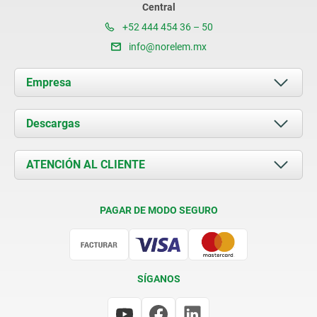
Central
+52 444 454 36 – 50
info@norelem.mx
Empresa
Acerca de nosotros
Descargas
Novedades
Documents
ATENCIÓN AL CLIENTE
Contacto
Condiciones de entrega
PAGAR DE MODO SEGURO
Certificación
SÍGANOS