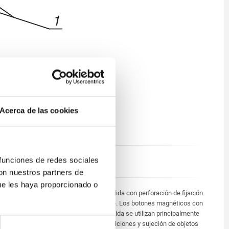
Acerca de las cookies
Núcleo magnético de AlNiCo.
 funciones de redes sociales
Lacado en rojo.
con nuestros partners de
ue les haya proporcionado o
Superficie de adherencia dividida con perforación de fijación
continua. Sistema sin blindaje. Los botones magnéticos con
superficie de adherencia dividida se utilizan principalmente
para fines de laboratorio, mediciones y sujeción de objetos