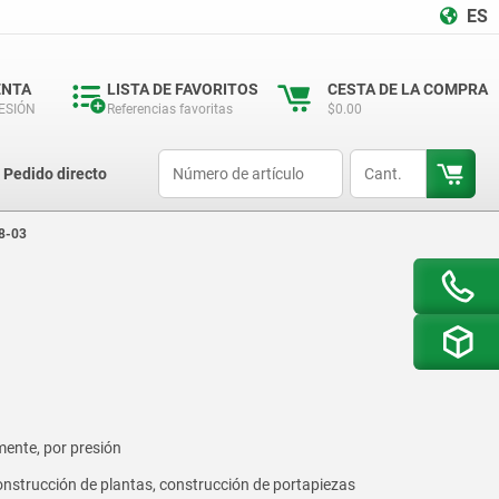
ES
ENTA
LISTA DE FAVORITOS
CESTA DE LA COMPRA
SESIÓN
Referencias favoritas
$0.00
productCode
qty
Pedido directo
8-03
lmente, por presión
onstrucción de plantas, construcción de portapiezas