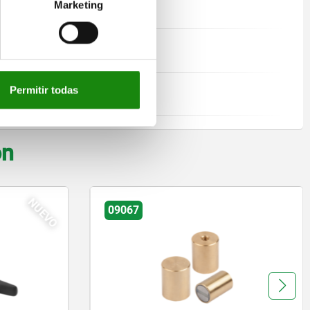
Marketing
metálicos.
450 °C máx.
Permitir todas
1) Superficie de adherencia
on
09067-11