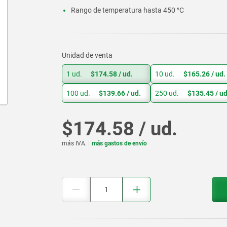
Rango de temperatura hasta 450 °C
Unidad de venta
1 ud.
$174.58
/ ud.
10 ud.
$165.26
/ ud.
100 ud.
$139.66
/ ud.
250 ud.
$135.45
/ ud
$174.58 / ud.
más IVA.
más gastos de envío