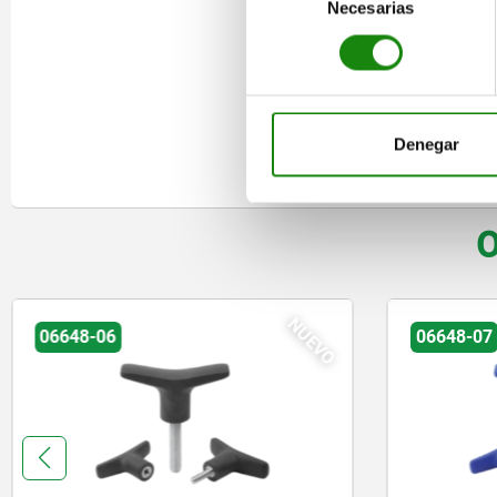
Necesarias
de
consentimiento
Denegar
O
NUEVO
06648-07
06648-0