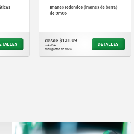
 de barra)
Imanes redondos con superficie de
adherencia mecanizable (imanes de
barra) de NdFeB
desde
$98.94
DETALLES
DETALLES
más IVA.
más gastos de envío