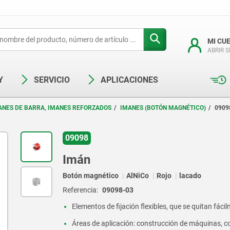
MI CU
ABRIR 
Y
SERVICIO
APLICACIONES
ANES DE BARRA, IMANES REFORZADOS
IMANES (BOTÓN MAGNÉTICO)
0909
09098
Imán
Botón magnético
AlNiCo
Rojo
lacado
Referencia:
09098-03
Elementos de fijación flexibles, que se quitan fáci
Áreas de aplicación: construcción de máquinas, c