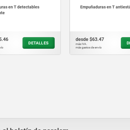
uras en T antiestáticas
Imanes redondos (imanes
de SmCo
3.47
desde
$131.09
DETALLES
más IVA.
envío
más gastos de envío