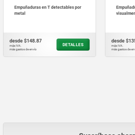
Empuñaduras en T detectables
Empuñad
visualmente
desde
$135.46
desde
$6
DETALLES
más IVA.
más IVA.
más gastos de envío
más gastos de 