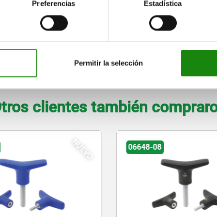
Preferencias
Estadística
RANGO DE TEMPERATURA
Permitir la selección
INDICACIÓN SOBRE EL DIBUJO
tros clientes también comprar
NUEVO
8
09067