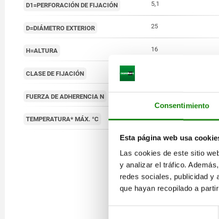
5,1
D1=PERFORACIÓN DE FIJACIÓN
25
D=DIÁMETRO EXTERIOR
16
H=ALTURA
perforación
CLASE DE FIJACIÓN
29
FUERZA DE ADHERENCIA N
Consentimiento
450
TEMPERATURA* MÁX. °C
Esta página web usa cookie
Las cookies de este sitio we
y analizar el tráfico. Ademá
redes sociales, publicidad y
que hayan recopilado a parti
Selección