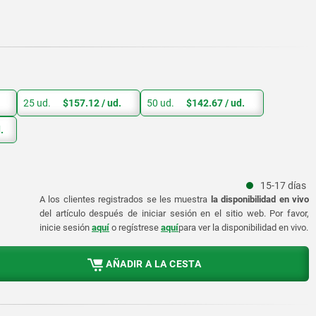
25 ud.
$157.12
/ ud.
50 ud.
$142.67
/ ud.
.
15-17 días
A los clientes registrados se les muestra
la disponibilidad en vivo
del artículo después de iniciar sesión en el sitio web. Por favor,
inicie sesión
aquí
o regístrese
aquí
para ver la disponibilidad en vivo.
AÑADIR A LA CESTA