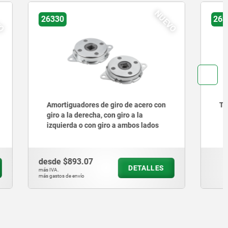
NUEVO
NUEVO
26320-20
 acero con
Tuercas de tope de acero inoxidable
 la
os lados
desde
$368.13
ETALLES
DETALLES
más IVA.
más gastos de envío