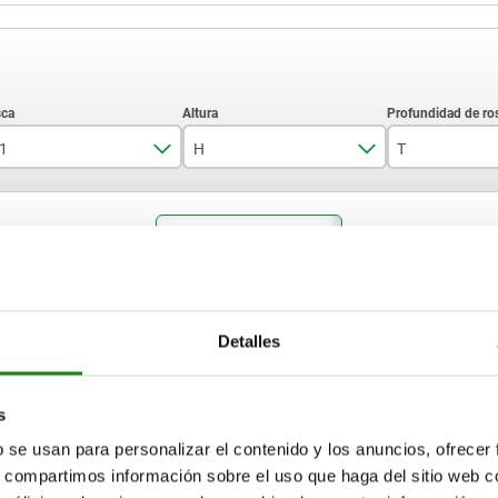
1
H
T
M3
12
5
AMPLIAR TABLA
M4
16
7
M5
18
9
15-17 días
ias veces al día a intervalos regulares.
17+ días
M6
20
13
Detalles
M8
25
 N
D1
H
T
Acortable (mm
s
M12
30
b se usan para personalizar el contenido y los anuncios, ofrecer
40
s, compartimos información sobre el uso que haga del sitio web 
M3
12
5
3