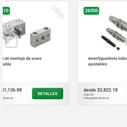
NUEVO
26300
26320
Amortiguadores industriales
Bridas de
ajustables
desde
$2,822.18
desde
$48
DETALLES
más IVA.
más IVA.
más gastos de envío
más gastos de en