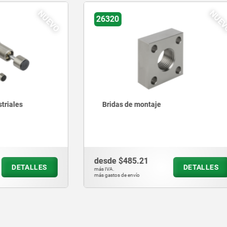
NUEVO
26330
 montaje
Amortiguadores de giro de
giro a la derecha, con giro a
izquierda o con giro a amb
5.21
desde
$893.07
DETALLES
D
más IVA.
vío
más gastos de envío