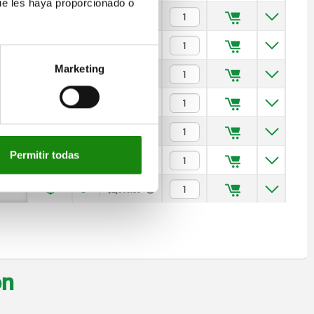
ue les haya proporcionado o
$133.35
$152.91
Marketing
$156.83
$270.90
$577.32
Permitir todas
$999.92
$2,010.39
on