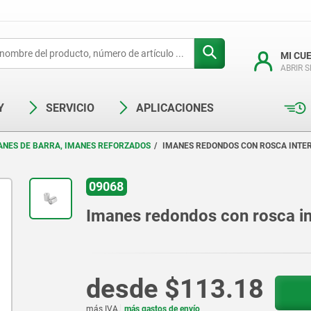
MI CU
ABRIR 
Y
SERVICIO
APLICACIONES
ANES DE BARRA, IMANES REFORZADOS
IMANES REDONDOS CON ROSCA INTER
09068
Imanes redondos con rosca in
desde
$113.18
más IVA.
más gastos de envío