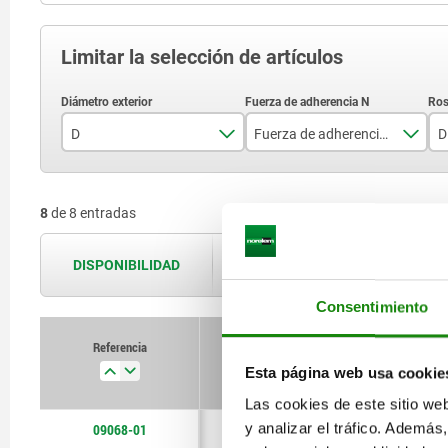
Limitar la selección de artículos
D
Fuerza de adherencia N
D
8
12
8
de 8 entradas
10
24
13
60
DISPONIBILIDAD
Las disponibilidades se actualizan var
16
90
Consentimiento
20
135
Referencia
D
Fuerza de adherencia
Esta página web usa cookie
25
190
Las cookies de este sitio we
35
300
y analizar el tráfico. Ademá
09068-01
8
12