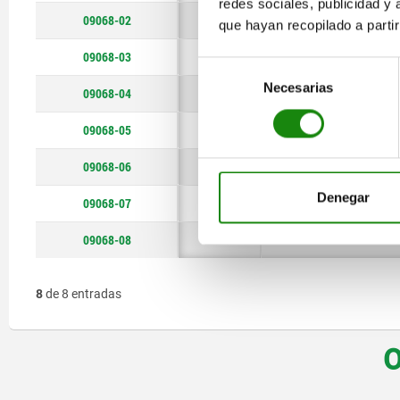
redes sociales, publicidad y
50
550
09068-02
10
24
que hayan recopilado a parti
09068-03
13
60
Selección
Necesarias
de
09068-04
16
90
consentimiento
09068-05
20
135
09068-06
25
190
Denegar
09068-07
35
300
09068-08
50
550
8
de 8 entradas
O