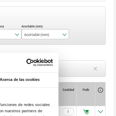
Acortable (mm)
3
6
7
Plazo de entrega a petición
Actualmente agotado
9
Acerca de las cookies
10
Disponibilidad
CAD
Cantidad
Pedir
)
Precio
13
 funciones de redes sociales
con nuestros partners de
$113.18