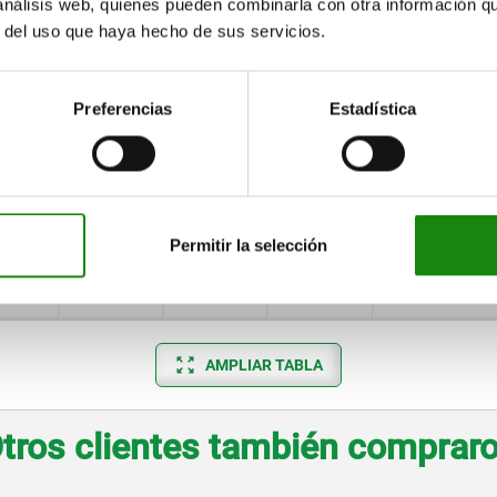
 análisis web, quienes pueden combinarla con otra información q
50
M4
16
7
7
r del uso que haya hecho de sus servicios.
M4
18
7
3
Preferencias
Estadística
M4
20
7
6
M5
25
9
9
M6
30
9
10
Permitir la selección
M8
40
13
10
M12
50
13
13
AMPLIAR TABLA
tros clientes también comprar