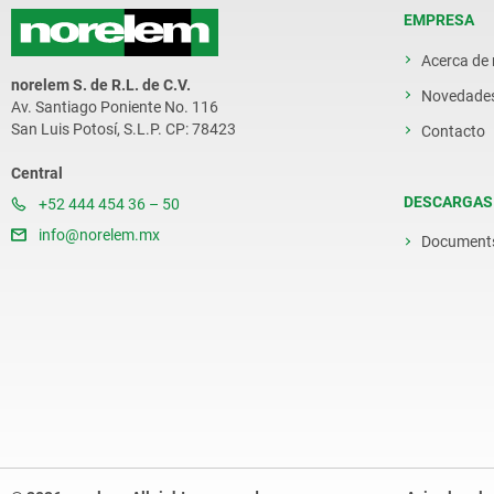
EMPRESA
Acerca de
norelem S. de R.L. de C.V.
Novedade
Av. Santiago Poniente No. 116
San Luis Potosí, S.L.P. CP: 78423
Contacto
Central
DESCARGAS
+52 444 454 36 – 50
info@norelem.mx
Document