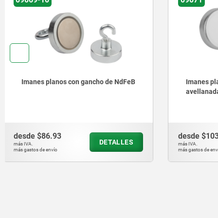
Imanes planos con perforación
Imanes pl
avellanada de ferrita dura
ferrita d
inoxidabl
desde
$103.85
desde
$12
DETALLES
más IVA.
más IVA.
más gastos de envío
más gastos de en