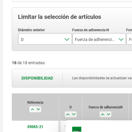
Limitar la selección de artículos
D
Fuerza de adherencia N
F
18
de 18 entradas
10 ±0,15
4
DISPONIBILIDAD
Las disponibilidades se actualizan var
13 ±0,15
10
16 ±0,15
18
Referencia
20 ±0,15
30
D
Fuerza de adherencia N
25 ±0,15
40
09065-21
10 ±0,15
4
32 ±0,20
80