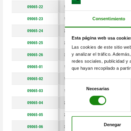
09065-22
40 ±0,20
125
13 ±0,15
10
09065-23
50 ±0,20
220
16 ±0,15
18
Consentimiento
63 ±0,20
350
09065-24
20 ±0,15
30
Esta página web usa cookie
80 ±0,25
600
09065-25
25 ±0,15
40
Las cookies de este sitio we
99 ±0,25
900
y analizar el tráfico. Ademá
09065-26
32 ±0,20
80
redes sociales, publicidad y
125 ±0,25
1300
09065-01
10 ±0,15
4
que hayan recopilado a parti
09065-02
13 ±0,15
10
Selección
Necesarias
de
09065-03
16 ±0,15
18
consentimiento
09065-04
20 ±0,15
30
09065-05
25 ±0,15
40
Denegar
09065-06
32 ±0,20
80