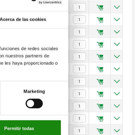
—
$76.76
—
$80.67
Acerca de las cookies
—
$90.61
—
$102.94
 funciones de redes sociales
con nuestros partners de
—
$118.59
ue les haya proporcionado o
5
$90.61
5
$94.22
Marketing
5
$98.73
5
$111.97
6
$128.23
Permitir todas
6
$145.68