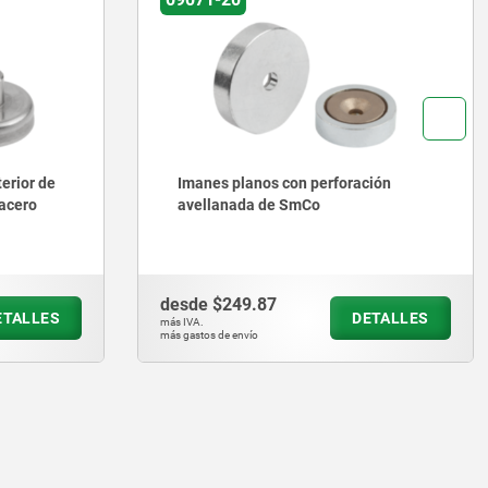
ción
Imanes planos de ferrita dura
desde
$87.29
ETALLES
DETALLES
más IVA.
más gastos de envío