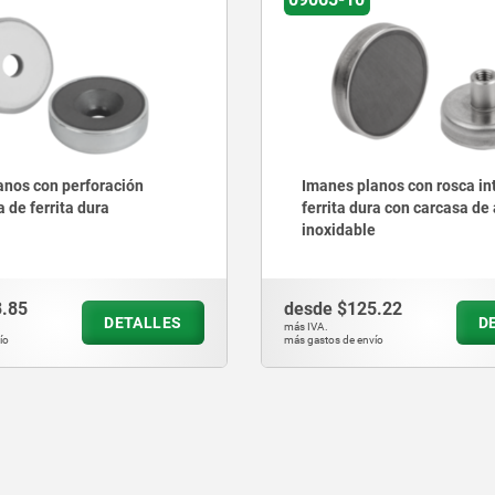
anos con rosca interior de
Imanes planos con perfora
ura con carcasa de acero
avellanada de SmCo
e
5.22
desde
$249.87
DETALLES
D
más IVA.
vío
más gastos de envío