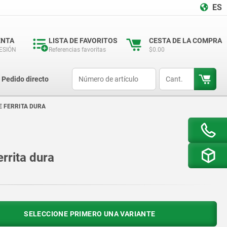
ES
ENTA
LISTA DE FAVORITOS
CESTA DE LA COMPRA
SESIÓN
Referencias favoritas
$0.00
productCode
qty
Pedido directo
E FERRITA DURA
rrita dura
SELECCIONE PRIMERO UNA VARIANTE