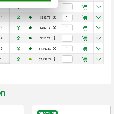
8
$166.15
10
$237.79
14
$402.74
14
$615.24
17
$1,167.59
20
$2,732.79
on
09064