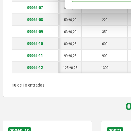
09065-07
40 ±0,20
125
09065-08
50 ±0,20
220
09065-09
63 ±0,20
350
09065-10
80 ±0,25
600
09065-11
99 ±0,25
900
09065-12
125 ±0,25
1300
18
de 18 entradas
O
09071
09065-10