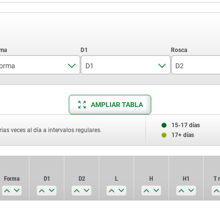
orma
D1
D2
A
6
M3
AMPLIAR TABLA
B
8
M4
10
M5
15-17 días
ias veces al día a intervalos regulares.
17+ días
12
M6
15
M8
Forma
D1
D2
L
H
H1
T 
20
M10
22
M12
A
—
M3
7
4,5
11,5