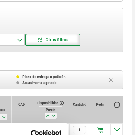
Plazo de entrega a petición
Actualmente agotado
Disponibilidad
CAD
Cantidad
Pedir
mín.
Precio
—
$75.25