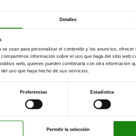
25
M14
A
—
M3
7
4,5
11,5
A
—
M3
7
4,5
11,5
Detalles
A
—
M3
7
6
13
s
A
—
M4
8
7
15
b se usan para personalizar el contenido y los anuncios, ofrecer
s, compartimos información sobre el uso que haga del sitio web 
A
—
M4
8
7
15
 análisis web, quienes pueden combinarla con otra información q
B
6
M3
7
4,5
11,5
r del uso que haya hecho de sus servicios.
B
6
M3
7
4,5
11,5
Preferencias
Estadística
B
6
M3
7
4,5
11,5
B
6
M3
7
6
13
B
8
M4
8
7
15
Permitir la selección
B
8
M4
8
7
15