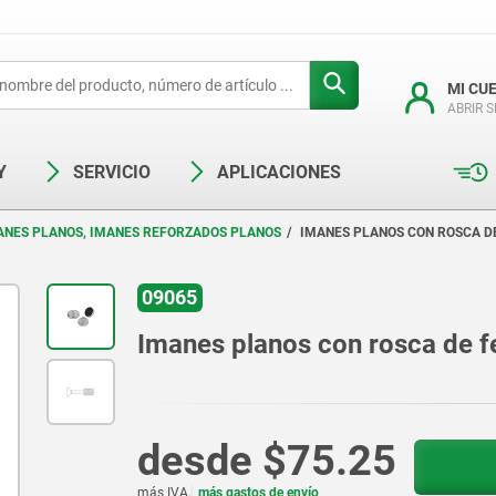
MI CU
ABRIR 
Y
SERVICIO
APLICACIONES
ANES PLANOS, IMANES REFORZADOS PLANOS
IMANES PLANOS CON ROSCA D
09065
Imanes planos con rosca de fe
desde
$75.25
más IVA.
más gastos de envío