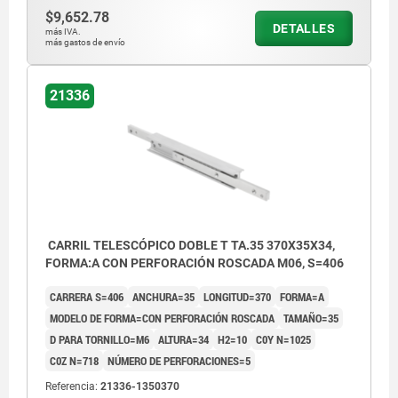
$9,652.78
DETALLES
más IVA.
más gastos de envío
21336
CARRIL TELESCÓPICO DOBLE T TA.35 370X35X34,
FORMA:A CON PERFORACIÓN ROSCADA M06, S=406
CARRERA S=406
ANCHURA=35
LONGITUD=370
FORMA=A
MODELO DE FORMA=CON PERFORACIÓN ROSCADA
TAMAÑO=35
D PARA TORNILLO=M6
ALTURA=34
H2=10
C0Y N=1025
C0Z N=718
NÚMERO DE PERFORACIONES=5
Referencia:
21336-1350370