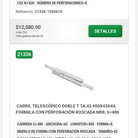
C0Z N=626
NÚMERO DE PERFORACIONES=8
Referencia:
21336-1350610
$12,580.90
DETALLES
más IVA.
más gastos de envío
21336
CARRIL TELESCÓPICO DOBLE T TA.43 450X43X44,
FORMA:A CON PERFORACIÓN ROSCADA M08, S=486
CARRERA S=486
ANCHURA=43
LONGITUD=450
FORMA=A
MODELO DE FORMA=CON PERFORACIÓN ROSCADA
TAMAÑO=43