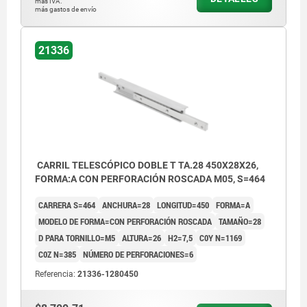
más IVA.
más gastos de envío
21336
CARRIL TELESCÓPICO DOBLE T TA.28 450X28X26,
FORMA:A CON PERFORACIÓN ROSCADA M05, S=464
CARRERA S=464
ANCHURA=28
LONGITUD=450
FORMA=A
MODELO DE FORMA=CON PERFORACIÓN ROSCADA
TAMAÑO=28
D PARA TORNILLO=M5
ALTURA=26
H2=7,5
C0Y N=1169
C0Z N=385
NÚMERO DE PERFORACIONES=6
Referencia:
21336-1280450