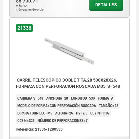
$8,700.71
DETALLES
más IVA.
más gastos de envío
21336
CARRIL TELESCÓPICO DOBLE T TA.28 530X28X26,
FORMA:A CON PERFORACIÓN ROSCADA M05, S=548
CARRERA S=548
ANCHURA=28
LONGITUD=530
FORMA=A
MODELO DE FORMA=CON PERFORACIÓN ROSCADA
TAMAÑO=28
D PARA TORNILLO=M5
ALTURA=26
H2=7,5
C0Y N=1107
C0Z N=325
NÚMERO DE PERFORACIONES=7
Referencia:
21336-1280530