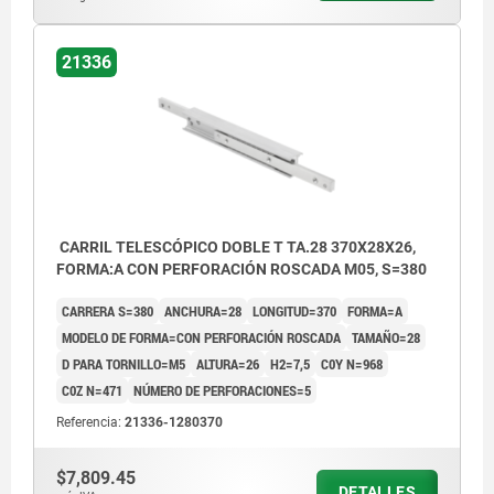
21336
CARRIL TELESCÓPICO DOBLE T TA.28 370X28X26,
FORMA:A CON PERFORACIÓN ROSCADA M05, S=380
CARRERA S=380
ANCHURA=28
LONGITUD=370
FORMA=A
MODELO DE FORMA=CON PERFORACIÓN ROSCADA
TAMAÑO=28
D PARA TORNILLO=M5
ALTURA=26
H2=7,5
C0Y N=968
C0Z N=471
NÚMERO DE PERFORACIONES=5
Referencia:
21336-1280370
$7,809.45
DETALLES