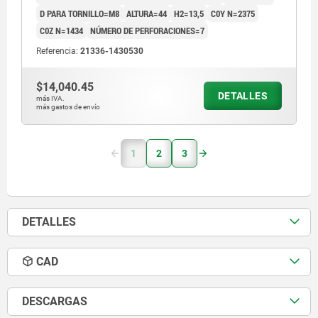
D PARA TORNILLO=M8
ALTURA=44
H2=13,5
C0Y N=2375
C0Z N=1434
NÚMERO DE PERFORACIONES=7
Referencia:
21336-1430530
$14,040.45
DETALLES
más IVA.
más gastos de envío
1
2
3
DETALLES
CAD
DESCARGAS