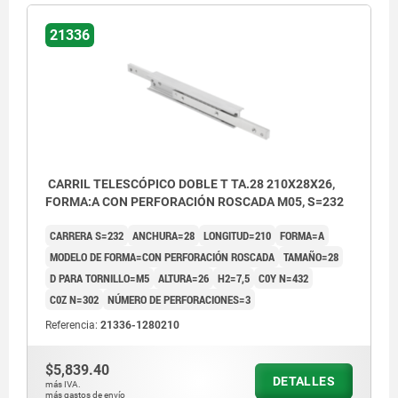
21336
CARRIL TELESCÓPICO DOBLE T TA.28 210X28X26,
FORMA:A CON PERFORACIÓN ROSCADA M05, S=232
CARRERA S=232
ANCHURA=28
LONGITUD=210
FORMA=A
MODELO DE FORMA=CON PERFORACIÓN ROSCADA
TAMAÑO=28
D PARA TORNILLO=M5
ALTURA=26
H2=7,5
C0Y N=432
C0Z N=302
NÚMERO DE PERFORACIONES=3
Referencia:
21336-1280210
$5,839.40
DETALLES
más IVA.
más gastos de envío