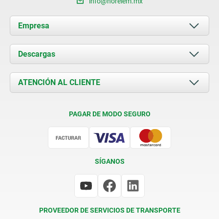
info@norelem.mx
Empresa
Acerca de nosotros
Descargas
Novedades
Documents
ATENCIÓN AL CLIENTE
Contacto
Condiciones de entrega
PAGAR DE MODO SEGURO
Certificación
SÍGANOS
PROVEEDOR DE SERVICIOS DE TRANSPORTE