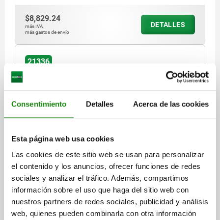
$8,829.24
DETALLES
más IVA.
más gastos de envío
21336
Consentimiento
Detalles
Acerca de las cookies
Esta página web usa cookies
CARRIL TELESCÓPICO DOBLE T TA.35 450X35X34,
FORMA:A CON PERFORACIÓN ROSCADA M06, S=494
Las cookies de este sitio web se usan para personalizar
el contenido y los anuncios, ofrecer funciones de redes
CARRERA S=494
ANCHURA=35
LONGITUD=450
FORMA=A
sociales y analizar el tráfico. Además, compartimos
MODELO DE FORMA=CON PERFORACIÓN ROSCADA
TAMAÑO=35
información sobre el uso que haga del sitio web con
D PARA TORNILLO=M6
ALTURA=34
H2=10
C0Y N=1250
nuestros partners de redes sociales, publicidad y análisis
C0Z N=793
NÚMERO DE PERFORACIONES=6
web, quienes pueden combinarla con otra información