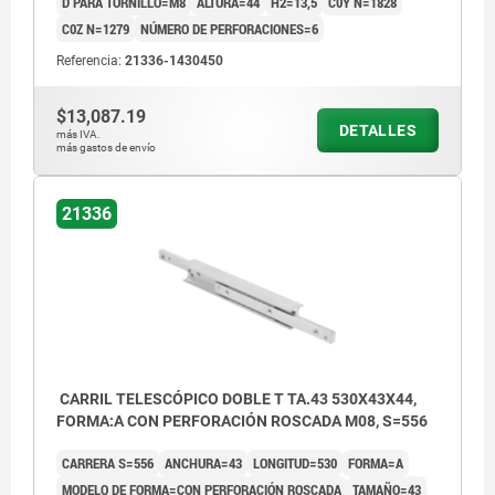
D PARA TORNILLO=M8
ALTURA=44
H2=13,5
C0Y N=1828
C0Z N=1279
NÚMERO DE PERFORACIONES=6
Referencia:
21336-1430450
$13,087.19
DETALLES
más IVA.
más gastos de envío
21336
CARRIL TELESCÓPICO DOBLE T TA.43 530X43X44,
FORMA:A CON PERFORACIÓN ROSCADA M08, S=556
CARRERA S=556
ANCHURA=43
LONGITUD=530
FORMA=A
MODELO DE FORMA=CON PERFORACIÓN ROSCADA
TAMAÑO=43