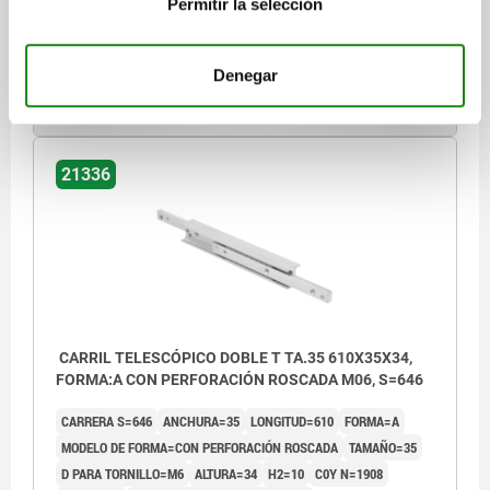
Permitir la selección
Referencia:
21336-1350530
Denegar
$11,183.66
DETALLES
más IVA.
más gastos de envío
21336
CARRIL TELESCÓPICO DOBLE T TA.35 610X35X34,
FORMA:A CON PERFORACIÓN ROSCADA M06, S=646
CARRERA S=646
ANCHURA=35
LONGITUD=610
FORMA=A
MODELO DE FORMA=CON PERFORACIÓN ROSCADA
TAMAÑO=35
D PARA TORNILLO=M6
ALTURA=34
H2=10
C0Y N=1908