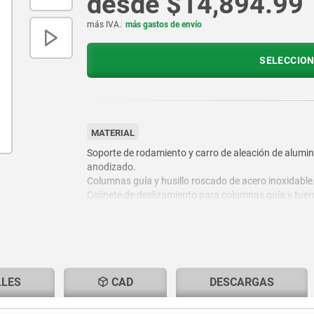
desde
$14,894.99
más IVA.
más gastos de envío
SELECCION
MATERIAL
Soporte de rodamiento y carro de aleación de alumin
anodizado.
Columnas guía y husillo roscado de acero inoxidable
Cojinete de deslizamiento para columnas guía y tuer
husillo de plástico especial de alta calidad.
Acoplamiento para garra de aluminio con estrella de
acoplamiento de poliuretano.
LLES
CAD
DESCARGAS