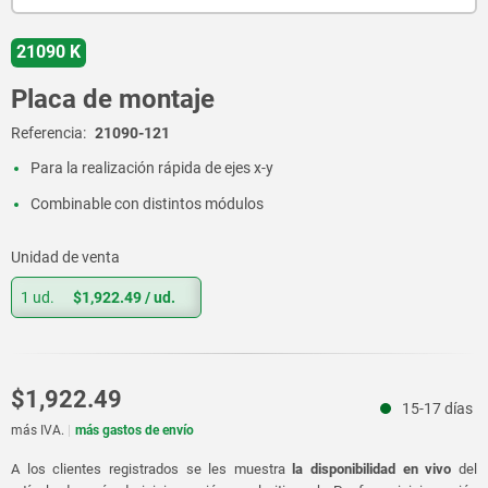
21090 K
Placa de montaje
Referencia:
21090-121
Para la realización rápida de ejes x-y
Combinable con distintos módulos
Unidad de venta
1 ud.
$1,922.49
/ ud.
$1,922.49
15-17 días
más IVA.
más gastos de envío
A los clientes registrados se les muestra
la disponibilidad en vivo
del