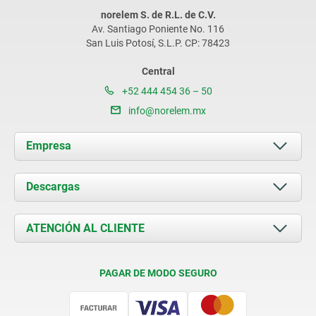
norelem S. de R.L. de C.V.
Av. Santiago Poniente No. 116
San Luis Potosí, S.L.P. CP: 78423
Central
+52 444 454 36 – 50
info@norelem.mx
Empresa
Acerca de nosotros
Descargas
Novedades
Documents
ATENCIÓN AL CLIENTE
Contacto
Condiciones de entrega
PAGAR DE MODO SEGURO
Certificación