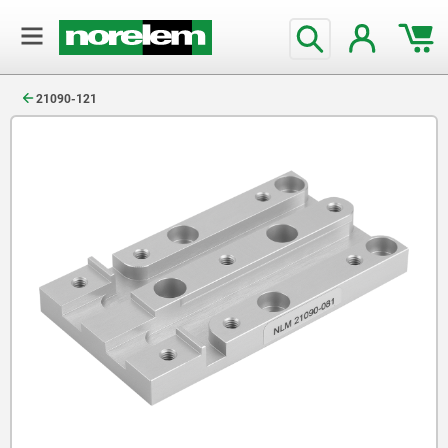
text.skipToContent
text.skipToNavigation
21090-121