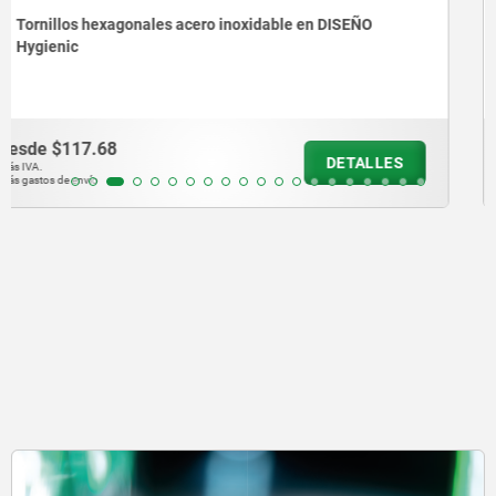
Tornillos de cabeza plana de acero con compensación
de tolerancia para rodamiento con apoyo libre
desde
$217.74
DETALLES
más IVA.
más gastos de envío