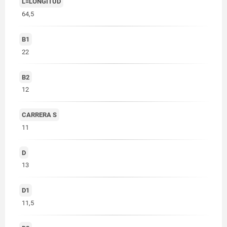
L=LONGITUD
64,5
B1
22
B2
12
CARRERA S
11
D
13
D1
11,5