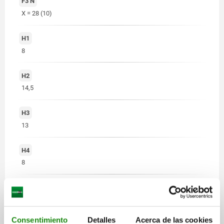
F3 N
X = 28 (10)
H1
8
H2
14,5
H3
13
H4
8
L1
50
Consentimiento
Detalles
Acerca de las cookies