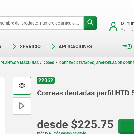
MI CU
ABRIR 
Y
SERVICIO
APLICACIONES
 PLANTAS Y MÁQUINAS
22000
CORREAS DENTADAS, ARANDELAS DE CORR
22062
Correas dentadas perfil HTD
desde
$225.75
más IVA.
más gastos de envío