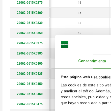
77
22062-0515X0275
15
80
22062-0515X0300
15
85
22062-0515X0330
15
90
22062-0515X0350
15
92
22062-0515X0375
15
95
22062-0515X0385
15
100
Consentimiento
22062-0515X0400
15
107
22062-0515X0425
15
Esta página web usa cookie
110
22062-0515X0450
15
Las cookies de este sitio we
113
y analizar el tráfico. Ademá
22062-0515X0460
15
redes sociales, publicidad y
120
que hayan recopilado a parti
22062-0515X0475
15
123