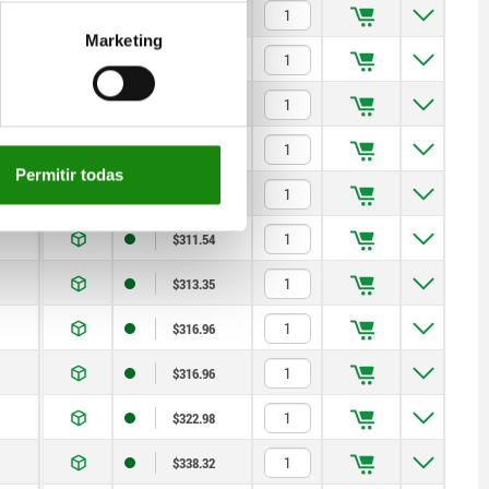
$284.14
Marketing
$299.50
$303.41
$307.33
Permitir todas
$311.54
$311.54
$313.35
$316.96
$316.96
$322.98
$338.32