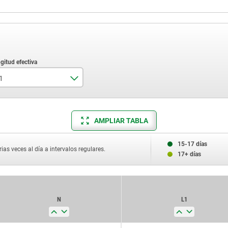
1
AMPLIAR TABLA
275
15-17 días
300
ias veces al día a intervalos regulares.
17+ días
330
350
N
L1
375