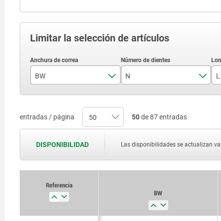
Limitar la selección de artículos
BW
N
L
15
25
entradas / página
50
de 87 entradas
55
60
DISPONIBILIDAD
Las disponibilidades se actualizan var
66
70
Referencia
BW
75