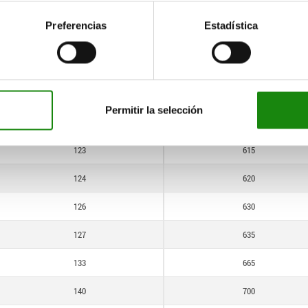
100
500
620
Preferencias
Estadística
107
535
630
110
550
635
113
565
665
Permitir la selección
120
600
700
123
615
710
124
620
740
126
630
755
127
635
800
133
665
835
140
700
840