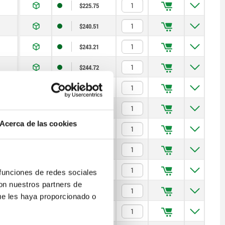
$225.75
$240.51
$243.21
$244.72
$253.15
$262.78
Acerca de las cookies
$262.78
$267.29
$274.51
 funciones de redes sociales
con nuestros partners de
$277.23
ue les haya proporcionado o
$282.04