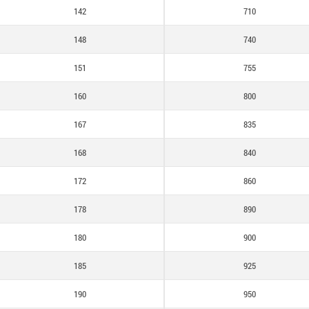
142
710
860
148
740
890
151
755
900
160
800
925
167
835
950
168
840
1000
172
860
1050
178
890
1125
180
900
1200
185
925
1270
190
950
1420