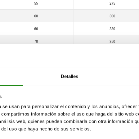
385
55
275
400
60
300
425
66
330
450
70
350
460
75
375
475
77
385
500
Detalles
80
400
535
85
425
s
550
90
450
b se usan para personalizar el contenido y los anuncios, ofrecer
565
s, compartimos información sobre el uso que haga del sitio web 
92
460
 análisis web, quienes pueden combinarla con otra información q
600
r del uso que haya hecho de sus servicios.
95
475
615