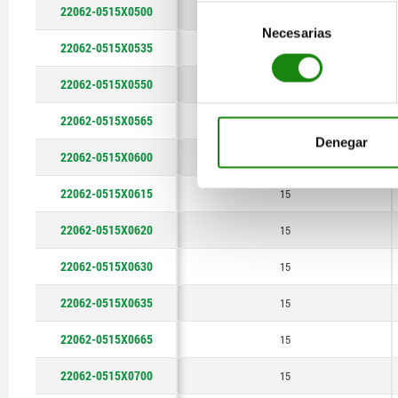
22062-0515X0500
15
Selección
124
Necesarias
de
22062-0515X0535
15
consentimiento
126
22062-0515X0550
15
127
22062-0515X0565
15
133
Denegar
22062-0515X0600
15
140
22062-0515X0615
15
142
22062-0515X0620
15
148
22062-0515X0630
15
151
22062-0515X0635
15
160
22062-0515X0665
15
167
22062-0515X0700
15
168