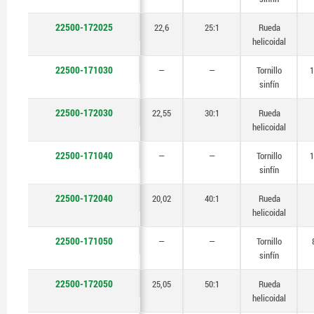
22500-172025
22,6
25:1
Rueda
helicoidal
22500-171030
—
—
Tornillo
1
sinfín
22500-172030
22,55
30:1
Rueda
helicoidal
22500-171040
—
—
Tornillo
1
sinfín
22500-172040
20,02
40:1
Rueda
helicoidal
22500-171050
—
—
Tornillo
sinfín
22500-172050
25,05
50:1
Rueda
helicoidal