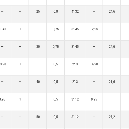
—
—
25
0,9
4° 32
—
24,6
1,45
1
—
0,75
3° 45
12,95
—
—
—
30
0,75
3° 45
—
24,6
3,98
1
—
0,5
2° 3
14,98
—
—
—
40
0,5
2° 3
—
21,6
8,95
1
—
0,5
3° 12
9,95
—
—
—
50
0,5
3° 12
—
27,2