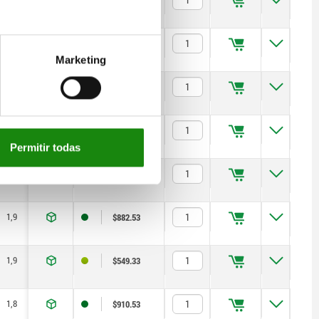
1,5
1,8
2,2
$882.53
Marketing
1,5
1,8
2,2
$549.33
1,9
2,3
2,8
$882.53
Permitir todas
1,9
2,3
2,8
$549.33
1,9
2,3
2,8
$882.53
1,9
2,3
2,8
$549.33
1,8
2,2
2,7
$910.53