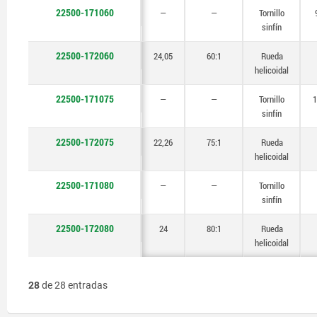
22500-171060
—
—
Tornillo
sinfín
22500-172060
24,05
60:1
Rueda
helicoidal
22500-171075
—
—
Tornillo
1
sinfín
22500-172075
22,26
75:1
Rueda
helicoidal
22500-171080
—
—
Tornillo
sinfín
22500-172080
24
80:1
Rueda
helicoidal
28
de 28 entradas