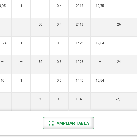
9,95
1
—
0,4
2° 18
10,75
—
—
—
60
0,4
2° 18
—
26
1,74
1
—
0,3
1° 28
12,34
—
—
—
75
0,3
1° 28
—
24
10
1
—
0,3
1° 43
10,84
—
—
—
80
0,3
1° 43
—
25,1
AMPLIAR TABLA