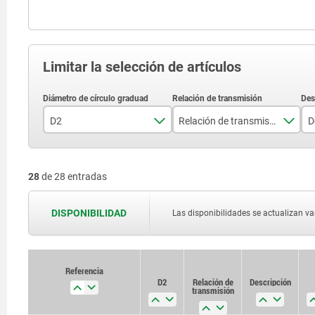
Limitar la selección de artículos
D2
Relación de transmisión
D
28
de 28 entradas
20,02
2,25:1
DISPONIBILIDAD
Las disponibilidades se actualizan var
20,6
4,5:1
21,66
5:1
Referencia
Referencia
21,9
7:1
D2
D2
Relación de
Relación de
Descripción
Descripción
transmisión
transmisión
22,26
9:1