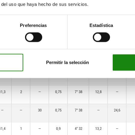
r del uso que haya hecho de sus servicios.
13,4
3
—
0,75
9° 40
14,9
—
Preferencias
Estadística
—
—
27
0,75
9° 40
—
22,7
11
3
—
0,75
11° 48
12,5
—
Permitir la selección
—
—
30
0,75
11° 48
—
24,6
11,3
2
—
0,75
7° 38
12,8
—
—
—
30
0,75
7° 38
—
24,6
11,4
1
—
0,9
4° 32
13,2
—