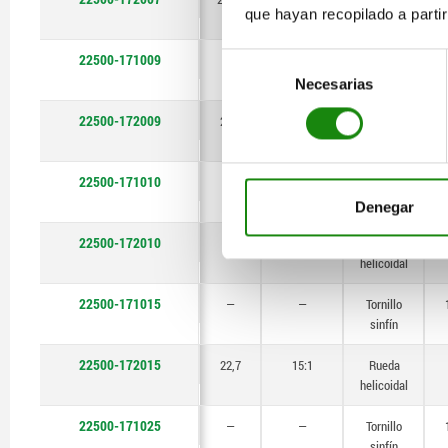
que hayan recopilado a parti
helicoidal
22500-171009
—
—
Tornillo
Selección
sinfín
Necesarias
de
consentimiento
22500-172009
20,6
9:1
Rueda
helicoidal
22500-171010
—
—
Tornillo
sinfín
Denegar
22500-172010
23
10:1
Rueda
helicoidal
22500-171015
—
—
Tornillo
sinfín
22500-172015
22,7
15:1
Rueda
helicoidal
22500-171025
—
—
Tornillo
sinfín