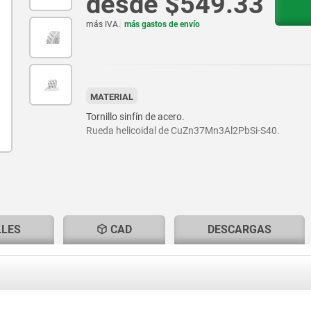
desde
$549.33
más IVA.
más gastos de envío
MATERIAL
Tornillo sinfín de acero.
Rueda helicoidal de CuZn37Mn3Al2PbSi-S40.
LLES
CAD
DESCARGAS