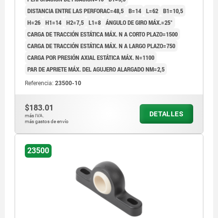
DISTANCIA ENTRE LAS PERFORAC=48,5
B=14
L=62
B1=10,5
H=26
H1=14
H2=7,5
L1=8
ÁNGULO DE GIRO MÁX.=25°
CARGA DE TRACCIÓN ESTÁTICA MÁX. N A CORTO PLAZO=1500
CARGA DE TRACCIÓN ESTÁTICA MÁX. N A LARGO PLAZO=750
CARGA POR PRESIÓN AXIAL ESTÁTICA MÁX. N=1100
PAR DE APRIETE MÁX. DEL AGUJERO ALARGADO NM=2,5
Referencia:
23500-10
$183.01
DETALLES
más IVA.
más gastos de envío
23500