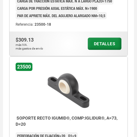
CARGA DE TRACCIÓN ESTÁTICA MÁX. N A LARGO PLAZO=1750
CARGA POR PRESIÓN AXIAL ESTÁTICA MÁX. N=1900
PAR DE APRIETE MÁX. DEL AGUJERO ALARGADO NM=10,5
Referencia:
23500-18
$309.13
DETALLES
más IVA.
más gastos de envío
23500
SOPORTE RECTO IGUMID®, COMP:IGLIDUR®, A=73,
D=20
PERFORACIÓN DE FIJACIÓN=20
D1=9