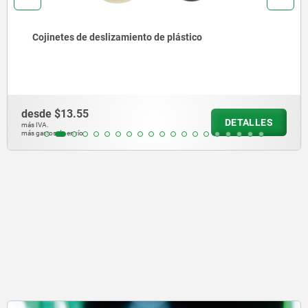
Casquillos guía de acero con collar de centrado
desde
$286.86
DETALLES
más IVA.
más gastos de envío