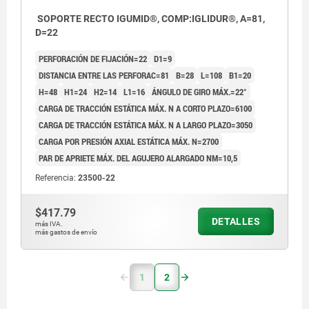
SOPORTE RECTO IGUMID®, COMP:IGLIDUR®, A=81,
D=22
PERFORACIÓN DE FIJACIÓN=22
D1=9
DISTANCIA ENTRE LAS PERFORAC=81
B=28
L=108
B1=20
H=48
H1=24
H2=14
L1=16
ÁNGULO DE GIRO MÁX.=22°
CARGA DE TRACCIÓN ESTÁTICA MÁX. N A CORTO PLAZO=6100
CARGA DE TRACCIÓN ESTÁTICA MÁX. N A LARGO PLAZO=3050
CARGA POR PRESIÓN AXIAL ESTÁTICA MÁX. N=2700
PAR DE APRIETE MÁX. DEL AGUJERO ALARGADO NM=10,5
Referencia:
23500-22
$417.79
DETALLES
más IVA.
más gastos de envío
1
2