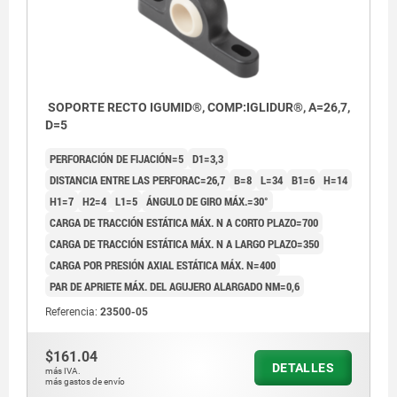
SOPORTE RECTO IGUMID®, COMP:IGLIDUR®, A=26,7,
D=5
PERFORACIÓN DE FIJACIÓN=5
D1=3,3
DISTANCIA ENTRE LAS PERFORAC=26,7
B=8
L=34
B1=6
H=14
H1=7
H2=4
L1=5
ÁNGULO DE GIRO MÁX.=30°
CARGA DE TRACCIÓN ESTÁTICA MÁX. N A CORTO PLAZO=700
CARGA DE TRACCIÓN ESTÁTICA MÁX. N A LARGO PLAZO=350
CARGA POR PRESIÓN AXIAL ESTÁTICA MÁX. N=400
PAR DE APRIETE MÁX. DEL AGUJERO ALARGADO NM=0,6
Referencia:
23500-05
$161.04
DETALLES
más IVA.
más gastos de envío