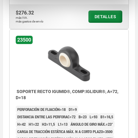
$276.32
DETALLES
más IVA.
más gastos de envío
23500
SOPORTE RECTO IGUMID®, COMP:IGLIDUR®, A=72,
D=18
PERFORACIÓN DE FIJACIÓN=18
D1=9
DISTANCIA ENTRE LAS PERFORAC=72
B=23
L=93
B1=16,5
H=42
H1=22
H2=11,5
L1=13
ÁNGULO DE GIRO MÁX.=23°
CARGA DE TRACCIÓN ESTÁTICA MÁX. N A CORTO PLAZO=3500