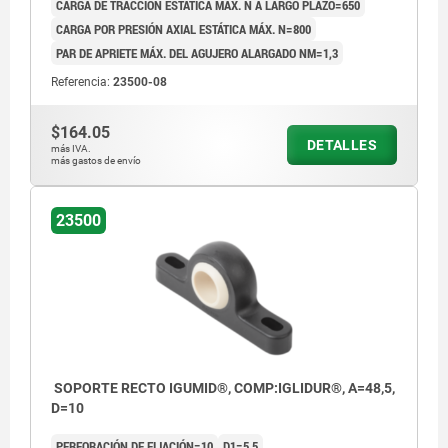
CARGA DE TRACCIÓN ESTÁTICA MÁX. N A LARGO PLAZO=650
CARGA POR PRESIÓN AXIAL ESTÁTICA MÁX. N=800
PAR DE APRIETE MÁX. DEL AGUJERO ALARGADO NM=1,3
Referencia:
23500-08
$164.05
DETALLES
más IVA.
más gastos de envío
23500
SOPORTE RECTO IGUMID®, COMP:IGLIDUR®, A=48,5,
D=10
PERFORACIÓN DE FIJACIÓN=10
D1=5,5