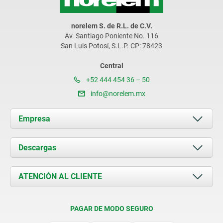
norelem S. de R.L. de C.V.
Av. Santiago Poniente No. 116
San Luis Potosí, S.L.P. CP: 78423
Central
+52 444 454 36 – 50
info@norelem.mx
Empresa
Acerca de nosotros
Descargas
Novedades
Documents
ATENCIÓN AL CLIENTE
Contacto
Condiciones de entrega
PAGAR DE MODO SEGURO
Certificación