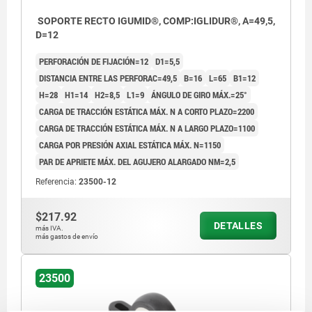
SOPORTE RECTO IGUMID®, COMP:IGLIDUR®, A=49,5,
D=12
PERFORACIÓN DE FIJACIÓN=12
D1=5,5
DISTANCIA ENTRE LAS PERFORAC=49,5
B=16
L=65
B1=12
H=28
H1=14
H2=8,5
L1=9
ÁNGULO DE GIRO MÁX.=25°
CARGA DE TRACCIÓN ESTÁTICA MÁX. N A CORTO PLAZO=2200
CARGA DE TRACCIÓN ESTÁTICA MÁX. N A LARGO PLAZO=1100
CARGA POR PRESIÓN AXIAL ESTÁTICA MÁX. N=1150
PAR DE APRIETE MÁX. DEL AGUJERO ALARGADO NM=2,5
Referencia:
23500-12
$217.92
DETALLES
más IVA.
más gastos de envío
23500