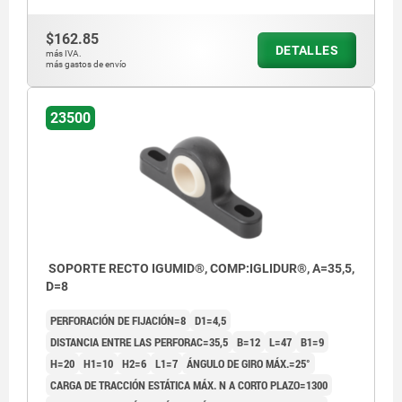
$162.85
DETALLES
más IVA.
más gastos de envío
23500
SOPORTE RECTO IGUMID®, COMP:IGLIDUR®, A=35,5,
D=8
PERFORACIÓN DE FIJACIÓN=8
D1=4,5
DISTANCIA ENTRE LAS PERFORAC=35,5
B=12
L=47
B1=9
H=20
H1=10
H2=6
L1=7
ÁNGULO DE GIRO MÁX.=25°
CARGA DE TRACCIÓN ESTÁTICA MÁX. N A CORTO PLAZO=1300