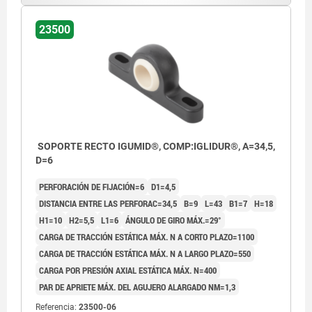
23500
SOPORTE RECTO IGUMID®, COMP:IGLIDUR®, A=34,5,
D=6
PERFORACIÓN DE FIJACIÓN=6
D1=4,5
DISTANCIA ENTRE LAS PERFORAC=34,5
B=9
L=43
B1=7
H=18
H1=10
H2=5,5
L1=6
ÁNGULO DE GIRO MÁX.=29°
CARGA DE TRACCIÓN ESTÁTICA MÁX. N A CORTO PLAZO=1100
CARGA DE TRACCIÓN ESTÁTICA MÁX. N A LARGO PLAZO=550
CARGA POR PRESIÓN AXIAL ESTÁTICA MÁX. N=400
PAR DE APRIETE MÁX. DEL AGUJERO ALARGADO NM=1,3
Referencia:
23500-06