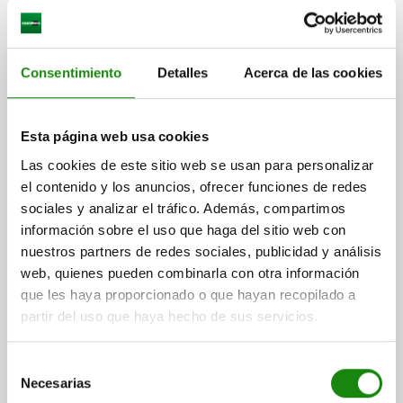
Consentimiento
Detalles
Acerca de las cookies
SOPORTE RECTO IGUMID®, COMP:IGLIDUR®, A=64,4,
D=14
Esta página web usa cookies
PERFORACIÓN DE FIJACIÓN=14
D1=6,6
Las cookies de este sitio web se usan para personalizar
DISTANCIA ENTRE LAS PERFORAC=64,4
B=19
L=82
B1=13,5
el contenido y los anuncios, ofrecer funciones de redes
H=34
H1=18
H2=9,5
L1=11
ÁNGULO DE GIRO MÁX.=23°
sociales y analizar el tráfico. Además, compartimos
CARGA DE TRACCIÓN ESTÁTICA MÁX. N A CORTO PLAZO=2400
información sobre el uso que haga del sitio web con
CARGA DE TRACCIÓN ESTÁTICA MÁX. N A LARGO PLAZO=1200
nuestros partners de redes sociales, publicidad y análisis
CARGA POR PRESIÓN AXIAL ESTÁTICA MÁX. N=1200
web, quienes pueden combinarla con otra información
PAR DE APRIETE MÁX. DEL AGUJERO ALARGADO NM=4,5
que les haya proporcionado o que hayan recopilado a
Referencia:
23500-14
partir del uso que haya hecho de sus servicios.
$245.92
Selección
DETALLES
más IVA.
Necesarias
de
más gastos de envío