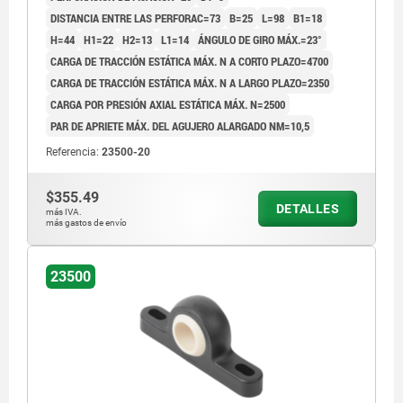
DISTANCIA ENTRE LAS PERFORAC=73
B=25
L=98
B1=18
H=44
H1=22
H2=13
L1=14
ÁNGULO DE GIRO MÁX.=23°
CARGA DE TRACCIÓN ESTÁTICA MÁX. N A CORTO PLAZO=4700
CARGA DE TRACCIÓN ESTÁTICA MÁX. N A LARGO PLAZO=2350
CARGA POR PRESIÓN AXIAL ESTÁTICA MÁX. N=2500
PAR DE APRIETE MÁX. DEL AGUJERO ALARGADO NM=10,5
Referencia:
23500-20
$355.49
DETALLES
más IVA.
más gastos de envío
23500