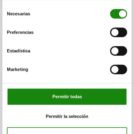
Acabado natural.
Selección
Necesarias
de
INDICACIÓN
consentimiento
Discos de contracción para conectar un eje hueco a un árbol.
Preferencias
Se colocan en el cubo desde el exterior y generan tensión
sobre el cubo con la reducción de su diámetro interior
mediante superficies cuneiformes. De esta forma se
Estadística
produce un ajuste de presión entre el cubo y el árbol. Son
adecuados para cargas estáticas, dinámicas y con
sacudidas.
Marketing
- Para momentos de torsión muy elevados
- Sin desplazamiento axial del árbol o el cubo durante el
montaje
- Autocentrante
Permitir todas
23380-01-4072 Ejecución con tornillos de alta resistencia
(ISO 4762).
Permitir la selección
MONTAJE