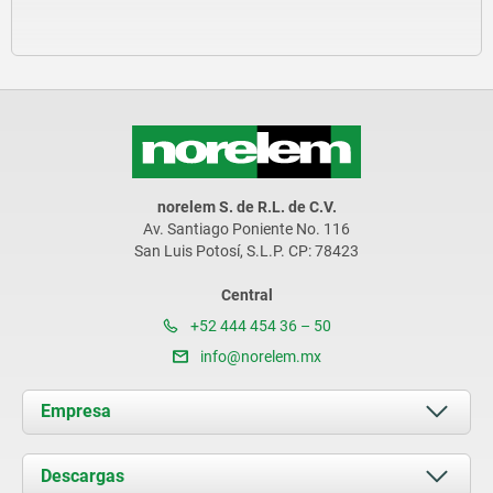
norelem S. de R.L. de C.V.
Av. Santiago Poniente No. 116
San Luis Potosí, S.L.P. CP: 78423
Central
+52 444 454 36 – 50
info@norelem.mx
Empresa
Acerca de nosotros
Descargas