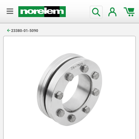
text.skipToContent
text.skipToNavigation
23380-01-5090