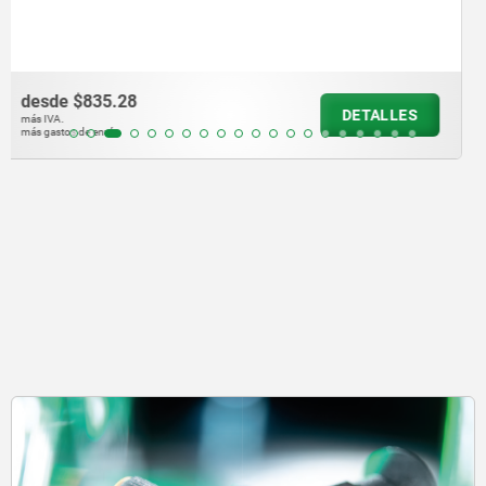
diámetros de hasta 35 mm
desde
$78,685.32
DETALLES
más IVA.
más gastos de envío