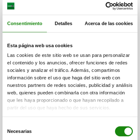
PAR DE APRIETE DE LOS TORNILLOS DE SUJECIÓN MS NM=8
Referencia:
23350-01-4053
Consentimiento
Detalles
Acerca de las cookies
$4,169.76
DETALLES
más IVA.
más gastos de envío
Esta página web usa cookies
23350-01
Las cookies de este sitio web se usan para personalizar
el contenido y los anuncios, ofrecer funciones de redes
sociales y analizar el tráfico. Además, compartimos
información sobre el uso que haga del sitio web con
nuestros partners de redes sociales, publicidad y análisis
web, quienes pueden combinarla con otra información
que les haya proporcionado o que hayan recopilado a
JUEGO DISP. DE SUJ., D=45, FORMA:A ACERO
partir del uso que haya hecho de sus servicios.
INOXIDABLE 1.4057, D1=59, D2=86
DIÁMETRO INTERIOR=45
DIÁMETRO DEL VÁSTAGO=59
L1=45
Selección
Necesarias
PRESIÓN SUPERFICIAL EN EL ÁRBOL P N/MM²=48
de
PRESIÓN SUPERFICIAL EN EL CUBO P N/MM²=36
consentimiento