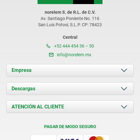
norelem S. de R.L. de C.V.
Av. Santiago Poniente No. 116
San Luis Potosí, S.L.P. CP: 78423
Central
+52 444 454 36 – 50
info@norelem.mx
Empresa
Acerca de nosotros
Descargas
Novedades
Documents
ATENCIÓN AL CLIENTE
Contacto
Condiciones de entrega
PAGAR DE MODO SEGURO
Certificación