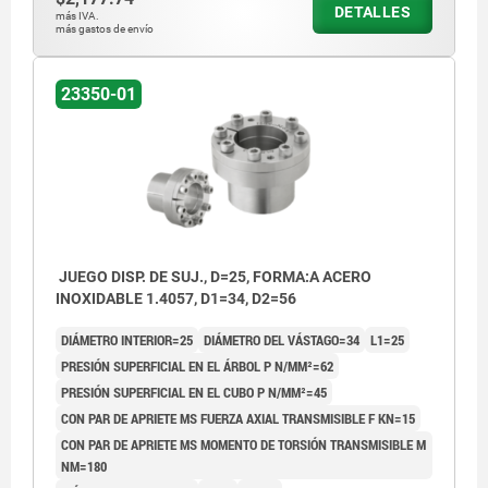
DETALLES
más IVA.
más gastos de envío
23350-01
JUEGO DISP. DE SUJ., D=25, FORMA:A ACERO
INOXIDABLE 1.4057, D1=34, D2=56
DIÁMETRO INTERIOR=25
DIÁMETRO DEL VÁSTAGO=34
L1=25
PRESIÓN SUPERFICIAL EN EL ÁRBOL P N/MM²=62
PRESIÓN SUPERFICIAL EN EL CUBO P N/MM²=45
CON PAR DE APRIETE MS FUERZA AXIAL TRANSMISIBLE F KN=15
CON PAR DE APRIETE MS MOMENTO DE TORSIÓN TRANSMISIBLE M
NM=180