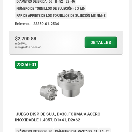
DIÁMETRO DE BRIDA=56
B=52
L3=46
NÚMERO DE TORNILLOS DE SUJECIÓN=5 X M6
PAR DE APRIETE DE LOS TORNILLOS DE SUJECIÓN MS NM=8
Referencia:
23350-01-2534
$2,700.88
DETALLES
más IVA.
más gastos de envío
23350-01
JUEGO DISP. DE SUJ., D=30, FORMA:A ACERO
INOXIDABLE 1.4057, D1=41, D2=62
DIÁMETRO INTERIOR=30
DIÁMETRO DEL VÁSTAGO=41
L1=25