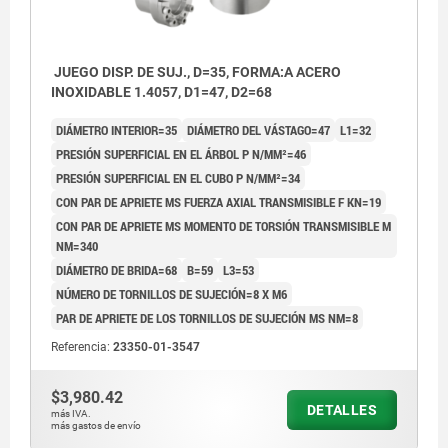
JUEGO DISP. DE SUJ., D=35, FORMA:A ACERO
INOXIDABLE 1.4057, D1=47, D2=68
DIÁMETRO INTERIOR=35
DIÁMETRO DEL VÁSTAGO=47
L1=32
PRESIÓN SUPERFICIAL EN EL ÁRBOL P N/MM²=46
PRESIÓN SUPERFICIAL EN EL CUBO P N/MM²=34
CON PAR DE APRIETE MS FUERZA AXIAL TRANSMISIBLE F KN=19
CON PAR DE APRIETE MS MOMENTO DE TORSIÓN TRANSMISIBLE M
NM=340
DIÁMETRO DE BRIDA=68
B=59
L3=53
NÚMERO DE TORNILLOS DE SUJECIÓN=8 X M6
PAR DE APRIETE DE LOS TORNILLOS DE SUJECIÓN MS NM=8
Referencia:
23350-01-3547
$3,980.42
DETALLES
más IVA.
más gastos de envío