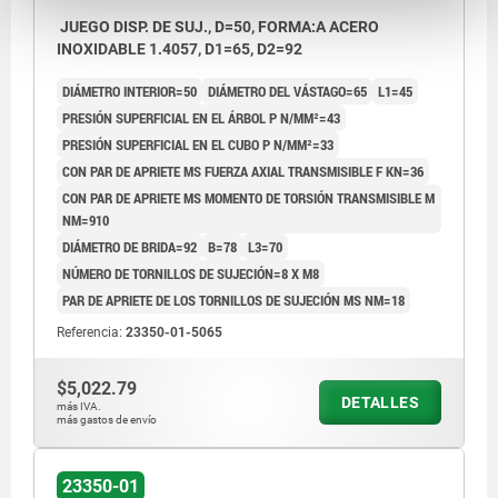
JUEGO DISP. DE SUJ., D=50, FORMA:A ACERO
INOXIDABLE 1.4057, D1=65, D2=92
DIÁMETRO INTERIOR=50
DIÁMETRO DEL VÁSTAGO=65
L1=45
PRESIÓN SUPERFICIAL EN EL ÁRBOL P N/MM²=43
PRESIÓN SUPERFICIAL EN EL CUBO P N/MM²=33
CON PAR DE APRIETE MS FUERZA AXIAL TRANSMISIBLE F KN=36
CON PAR DE APRIETE MS MOMENTO DE TORSIÓN TRANSMISIBLE M
NM=910
DIÁMETRO DE BRIDA=92
B=78
L3=70
NÚMERO DE TORNILLOS DE SUJECIÓN=8 X M8
PAR DE APRIETE DE LOS TORNILLOS DE SUJECIÓN MS NM=18
Referencia:
23350-01-5065
$5,022.79
DETALLES
más IVA.
más gastos de envío
23350-01