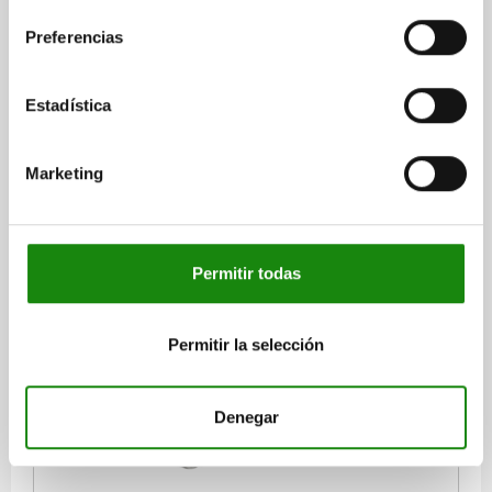
CON PAR DE APRIETE MS FUERZA AXIAL TRANSMISIBLE F KN=36
Preferencias
CON PAR DE APRIETE MS MOMENTO DE TORSIÓN TRANSMISIBLE M
NM=820
DIÁMETRO DE BRIDA=86
B=78
L3=70
Estadística
NÚMERO DE TORNILLOS DE SUJECIÓN=8 X M8
PAR DE APRIETE DE LOS TORNILLOS DE SUJECIÓN MS NM=18
Marketing
Referencia:
23350-01-4559
$4,510.79
DETALLES
más IVA.
más gastos de envío
Permitir todas
23350-01
Permitir la selección
Denegar