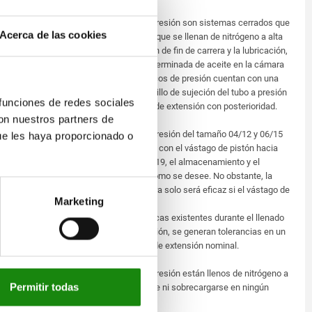
cliente no se pueden cambiar.
Los muelles neumáticos de presión son sistemas cerrados que
Acerca de las cookies
no precisan mantenimiento y que se llenan de nitrógeno a alta
presión. Para la amortiguación de fin de carrera y la lubricación,
también hay una cantidad determinada de aceite en la cámara
interior. Los muelles neumáticos de presión cuentan con una
válvula de retención en el tornillo de sujeción del tubo a presión
 funciones de redes sociales
que permite reducir la fuerza de extensión con posterioridad.
con nuestros partners de
Los muelles neumáticos de presión del tamaño 04/12 y 06/15
ue les haya proporcionado o
se deben almacenar y montar con el vástago de pistón hacia
abajo. A partir del tamaño 08/19, el almacenamiento y el
montaje se pueden realizar como se desee. No obstante, la
amortiguación de fin de carrera solo será eficaz si el vástago de
Marketing
pistón apunta hacia abajo.
Debido a las propiedades físicas existentes durante el llenado
del muelle neumático de presión, se generan tolerancias en un
margen de ±5 % de la fuerza de extensión nominal.
Los muelles neumáticos de presión están llenos de nitrógeno a
Permitir todas
alta presión y no deben abrirse ni sobrecargarse en ningún
caso.