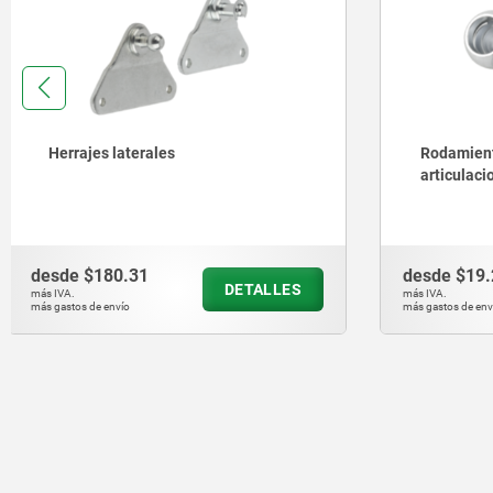
Rodamientos esféricos para
Ojos de la
articulaciones angulares DIN 71805
desde
$19.26
desde
$40
DETALLES
más IVA.
más IVA.
más gastos de envío
más gastos de en