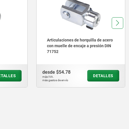
 de acero
Zapatas de rodamiento
sión DIN
desde
$131.84
ETALLES
DETALLES
más IVA.
más gastos de envío