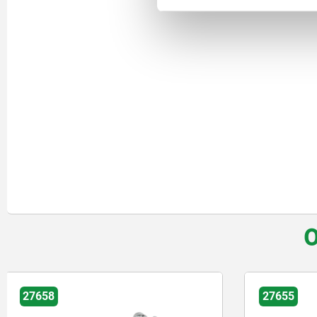
O
27655
27618