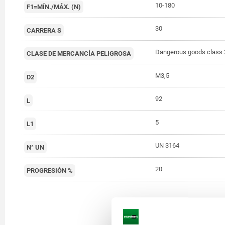
10-180
F1=MÍN./MÁX. (N)
30
CARRERA S
Dangerous goods class 
CLASE DE MERCANCÍA PELIGROSA
M3,5
D2
92
L
5
L1
UN 3164
N° UN
20
PROGRESIÓN %