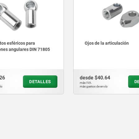
 articulación
Articulaciones de horquilla
con muelle de encaje a pre
71752
.64
desde
$54.78
DETALLES
D
más IVA.
vío
más gastos de envío