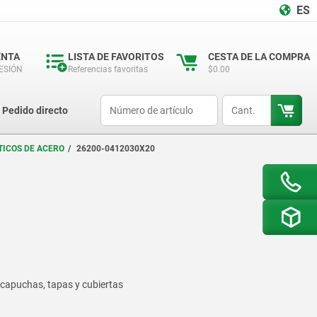
ES
ENTA
LISTA DE FAVORITOS
CESTA DE LA COMPRA
SESIÓN
Referencias favoritas
$0.00
productCode
qty
Pedido directo
ICOS DE ACERO
26200-0412030X20
 capuchas, tapas y cubiertas