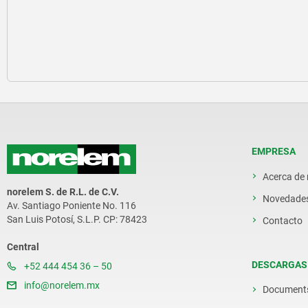
EMPRESA
Acerca de
norelem S. de R.L. de C.V.
Novedade
Av. Santiago Poniente No. 116
San Luis Potosí, S.L.P. CP: 78423
Contacto
Central
DESCARGAS
+52 444 454 36 – 50
info@norelem.mx
Document