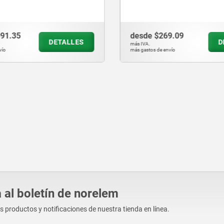
9.09
desde
$54.78
DETALLES
D
más IVA.
vío
más gastos de envío
 al boletín de norelem
os productos y notificaciones de nuestra tienda en línea.