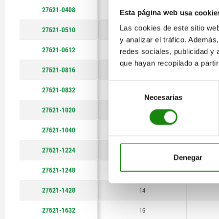
14
28
27621-0408
4
Esta página web usa cookie
16
32
Las cookies de este sitio we
27621-0510
5
y analizar el tráfico. Ademá
20
40
27621-0612
6
redes sociales, publicidad y
48
que hayan recopilado a parti
27621-0816
8
Selección
27621-0832
8
Necesarias
de
27621-1020
consentimiento
10
27621-1040
10
27621-1224
12
Denegar
27621-1248
12
27621-1428
14
27621-1632
16