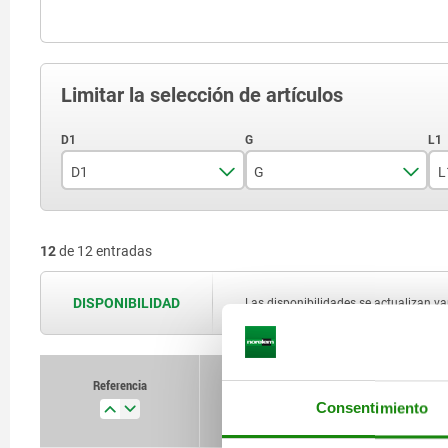
Limitar la selección de artículos
D1
G
L
4
8
12
de 12 entradas
5
10
6
12
DISPONIBILIDAD
Las disponibilidades se actualizan var
8
16
10
20
Referencia
D1
Consentimiento
12
24