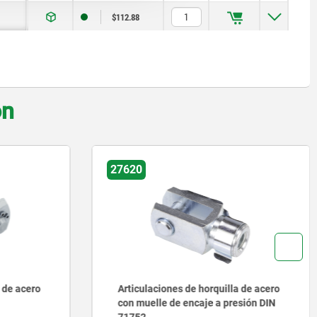
$112.88
on
27624-10
 de acero
Contrapiezas de cabeza de horquilla
sión DIN
de acero o acero inoxidable