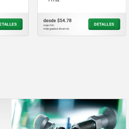
desde
$68.94
ETALLES
DETALLES
más IVA.
más gastos de envío