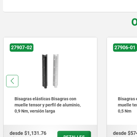
O
27906-01
27909
Bisagras elásticas, bisagras con
Bisagras
muelle tensor y perfil de aluminio,
muelle te
0,5 Nm
3,8 Nm
desde
$574.91
desde
$1,
DETALLES