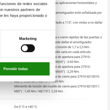
Las bisagras son aptas para las aplicaciones horizontales y
 funciones de redes sociales
verticales.
con nuestros partners de
La dirección de actuación del amortiguador está señalizada por
ue les haya proporcionado o
la flecha en el dibujo.
El ángulo de apertura está limitado a 115°, con vistas a no dañar
el sistema de amortiguación.
No se debe forzar una apertura o cierre rápidos de las puertas o
Marketing
compuertas, porque así se puede dañar el amortiguador.
Amortiguación de momento de torsión de 1,7 a 2,5 Nm.
El momento de torsión del muelle varía en cada artículo:
Momento de torsión del muelle de apertura para 27910-
8215000: M(180°) : 2.70 Nm / M(65°) : 3.69 Nm.
Momento de torsión del muelle de apertura para 27910-
Permitir todas
8215001: M(180°) : 1,45 Nm / M(65°) : 2,29 Nm.
Momento de torsión del muelle de cierre para 27910-8215010:
M(0°) : 2.68 Nm / M(115°) : 3.65 Nm.
Momento de torsión del muelle de cierre para 27910-8215011:
M(0°) : 1,45 Nm / M(115°): 2,28 Nm.
De 0 °C a +40 °C.