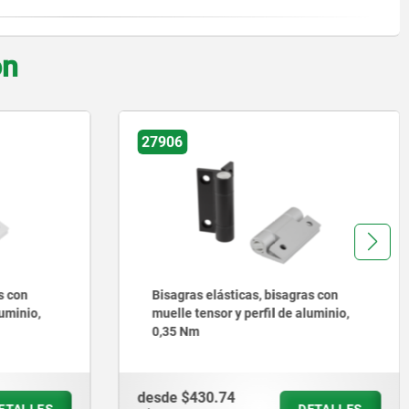
on
27904
as con
Bisagras elásticas de acero o acero
aluminio,
inoxidable, 240 mm
desde
$912.63
DETALLES
DETALLES