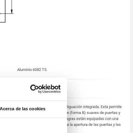
Aluminio 6082 T5.
Aluminio anodizado incoloro.
Las bisagras tienen una amortiguación integrada. Esta permite
Acerca de las cookies
la apertura (forma A) y el cierre (forma B) suaves de puertas y
compuertas. Además, las bisagras están equipadas con una
ayuda de elevación que facilita la apertura de las puertas y las
compuertas.