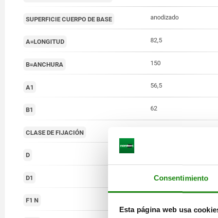
anodizado
SUPERFICIE CUERPO DE BASE
82,5
A=LONGITUD
150
B=ANCHURA
56,5
A1
62
B1
perforaciones de fijació
CLASE DE FIJACIÓN
6,2
D
10,2
Consentimiento
D1
8000
F1 N
Esta página web usa cookie