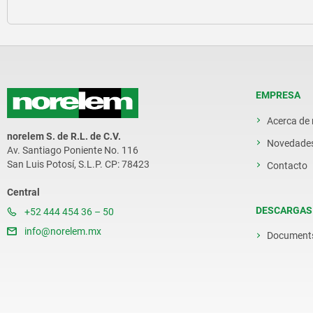
EMPRESA
Acerca de
norelem S. de R.L. de C.V.
Novedade
Av. Santiago Poniente No. 116
San Luis Potosí, S.L.P. CP: 78423
Contacto
Central
DESCARGAS
+52 444 454 36 – 50
info@norelem.mx
Document