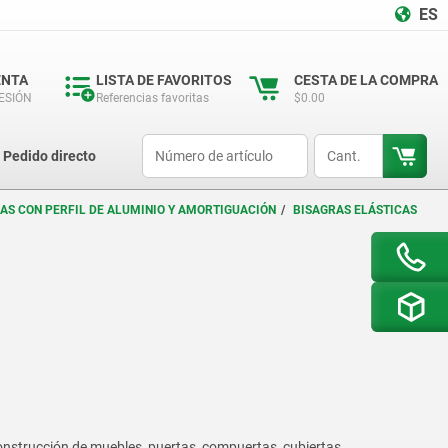
ES
ENTA
LISTA DE FAVORITOS
CESTA DE LA COMPRA
SESIÓN
Referencias favoritas
$0.00
productCode
qty
Pedido directo
AS CON PERFIL DE ALUMINIO Y AMORTIGUACIÓN
BISAGRAS ELÁSTICAS
onstrucción de muebles, puertas, compuertas, cubiertas