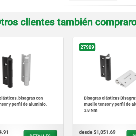
tros clientes también comprar
27906
 elásticas Bisagras con
Bisagras elásticas, bisagr
nsor y perfil de aluminio,
muelle tensor y perfil de 
0,35 Nm
051.69
desde
$430.74
DETALLES