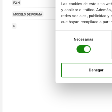
16000
F2 N
Las cookies de este sitio we
y analizar el tráfico. Ademá
Apertura suave
MODELO DE FORMA
redes sociales, publicidad y
que hayan recopilado a parti
5,5
S
Selección
Necesarias
de
consentimiento
Denegar