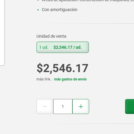
Con amortiguación
Unidad de venta
1 ud.
$2,546.17
/ ud.
$2,546.17
más IVA.
más gastos de envío