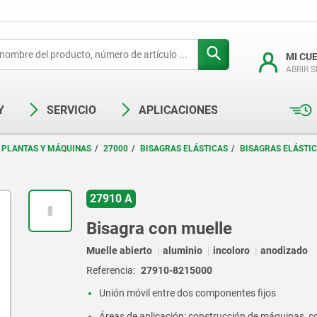
MI CU
ABRIR 
Y
SERVICIO
APLICACIONES
 PLANTAS Y MÁQUINAS
27000
BISAGRAS ELÁSTICAS
BISAGRAS ELÁSTIC
27910 A
Bisagra con muelle
Muelle abierto
aluminio
incoloro
anodizado
Referencia:
27910-8215000
Unión móvil entre dos componentes fijos
Áreas de aplicación: construcción de máquinas, c