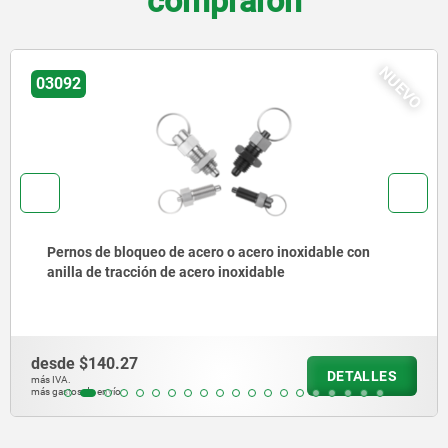
compraron
NUEVO
03092
ro o acero inoxidable con
Pernos de bloqueo de ac
ro inoxidable
corta, con vástago rosc
desde
$204.99
DETALLES
más IVA.
más gastos de envío