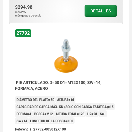
$294.98
DETALLES
más IVA.
más gastos de envío
27792
PIE ARTICULADO, D=50 D1=M12X100, SW=14,
FORMA:A, ACERO
DIÁMETRO DEL PLATO=50
ALTURA=16
CAPACIDAD DE CARGA MÁX. KN (SOLO CON CARGA ESTÁTICA)=15
FORMA=A
ROSCA=M12
ALTURA TOTAL=128
H2=28
S=-
SW=14
LONGITUD DE LA ROSCA=100
Referencia:
27792-005012X100