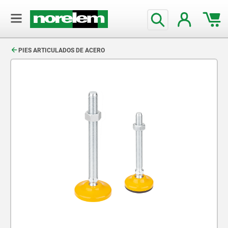
text.skipToContent
text.skipToNavigation
PIES ARTICULADOS DE ACERO