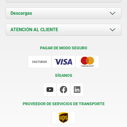
Acerca de nosotros
Descargas
Novedades
Documents
ATENCIÓN AL CLIENTE
Contacto
Condiciones de entrega
PAGAR DE MODO SEGURO
Certificación
SÍGANOS
PROVEEDOR DE SERVICIOS DE TRANSPORTE