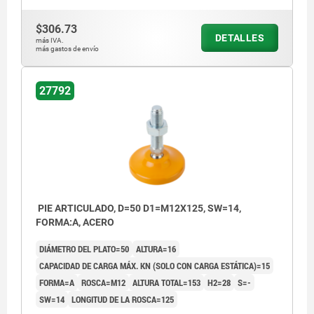
$306.73
DETALLES
más IVA.
más gastos de envío
27792
PIE ARTICULADO, D=50 D1=M12X125, SW=14,
FORMA:A, ACERO
DIÁMETRO DEL PLATO=50
ALTURA=16
CAPACIDAD DE CARGA MÁX. KN (SOLO CON CARGA ESTÁTICA)=15
FORMA=A
ROSCA=M12
ALTURA TOTAL=153
H2=28
S=-
SW=14
LONGITUD DE LA ROSCA=125