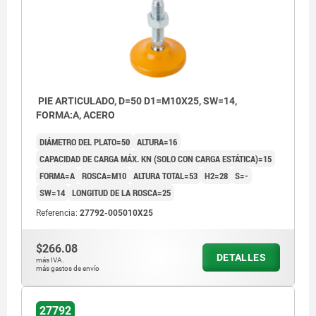
PIE ARTICULADO, D=50 D1=M10X25, SW=14,
FORMA:A, ACERO
DIÁMETRO DEL PLATO=50
ALTURA=16
CAPACIDAD DE CARGA MÁX. KN (SOLO CON CARGA ESTÁTICA)=15
FORMA=A
ROSCA=M10
ALTURA TOTAL=53
H2=28
S=-
SW=14
LONGITUD DE LA ROSCA=25
Referencia:
27792-005010X25
$266.08
DETALLES
más IVA.
Forma A sin placa antideslizante
más gastos de envío
Forma B con placa antideslizante
27792