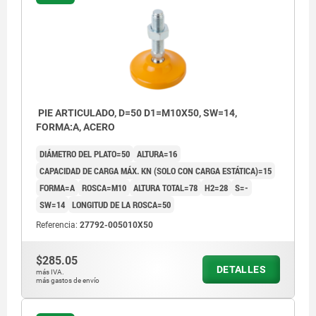
PIE ARTICULADO, D=50 D1=M10X50, SW=14,
FORMA:A, ACERO
DIÁMETRO DEL PLATO=50
ALTURA=16
CAPACIDAD DE CARGA MÁX. KN (SOLO CON CARGA ESTÁTICA)=15
FORMA=A
ROSCA=M10
ALTURA TOTAL=78
H2=28
S=-
SW=14
LONGITUD DE LA ROSCA=50
Referencia:
27792-005010X50
$285.05
DETALLES
más IVA.
más gastos de envío