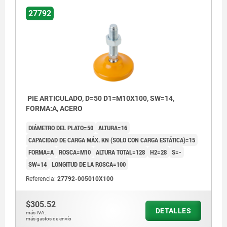
27792
PIE ARTICULADO, D=50 D1=M10X100, SW=14,
FORMA:A, ACERO
DIÁMETRO DEL PLATO=50
ALTURA=16
CAPACIDAD DE CARGA MÁX. KN (SOLO CON CARGA ESTÁTICA)=15
FORMA=A
ROSCA=M10
ALTURA TOTAL=128
H2=28
S=-
SW=14
LONGITUD DE LA ROSCA=100
Referencia:
27792-005010X100
$305.52
DETALLES
más IVA.
más gastos de envío