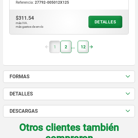
Referencia:
27792-005012X125
$311.54
DETALLES
más IVA.
más gastos de envío
1
2
12
FORMAS
DETALLES
DESCARGAS
Otros clientes también