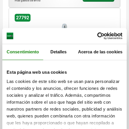
más gastos de envío
27792
Consentimiento
Detalles
Acerca de las cookies
PIE ARTICULADO, D=50 D1=M12X25, SW=14,
FORMA:A, ACERO
Esta página web usa cookies
Las cookies de este sitio web se usan para personalizar
DIÁMETRO DEL PLATO=50
ALTURA=16
el contenido y los anuncios, ofrecer funciones de redes
CAPACIDAD DE CARGA MÁX. KN (SOLO CON CARGA ESTÁTICA)=15
sociales y analizar el tráfico. Además, compartimos
FORMA=A
ROSCA=M12
ALTURA TOTAL=53
H2=28
S=-
información sobre el uso que haga del sitio web con
SW=14
LONGITUD DE LA ROSCA=25
nuestros partners de redes sociales, publicidad y análisis
Referencia:
27792-005012X25
web, quienes pueden combinarla con otra información
que les haya proporcionado o que hayan recopilado a
$266.69