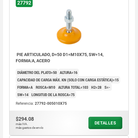
27792
PIE ARTICULADO, D=50 D1=M10X75, SW=14,
FORMA:A, ACERO
DIÁMETRO DEL PLATO=50
ALTURA=16
CAPACIDAD DE CARGA MÁX. KN (SOLO CON CARGA ESTÁTICA)=15
FORMA=A
ROSCA=M10
ALTURA TOTAL=103
H2=28
S=-
SW=14
LONGITUD DE LA ROSCA=75
Referencia:
27792-005010X75
$294.08
DETALLES
más IVA.
más gastos de envío