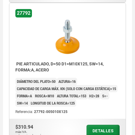
27792
PIE ARTICULADO, D=50 D1=M10X125, SW=14,
FORMA:A, ACERO
DIÁMETRO DEL PLATO=50
ALTURA=16
CAPACIDAD DE CARGA MÁX. KN (SOLO CON CARGA ESTÁTICA)=15
FORMA=A
ROSCA=M10
ALTURA TOTAL=153
H2=28
S=-
SW=14
LONGITUD DE LA ROSCA=125
Referencia:
27792-005010X125
$310.94
DETALLES
más IVA.