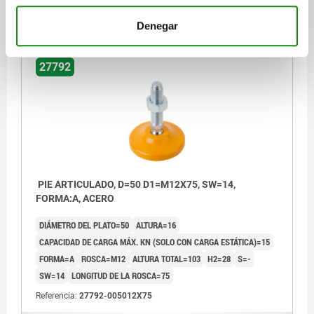
$285.95
DETALLES
más IVA.
Denegar
más gastos de envío
27792
PIE ARTICULADO, D=50 D1=M12X75, SW=14,
FORMA:A, ACERO
DIÁMETRO DEL PLATO=50
ALTURA=16
CAPACIDAD DE CARGA MÁX. KN (SOLO CON CARGA ESTÁTICA)=15
FORMA=A
ROSCA=M12
ALTURA TOTAL=103
H2=28
S=-
SW=14
LONGITUD DE LA ROSCA=75
Referencia:
27792-005012X75