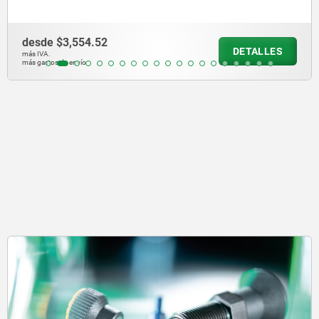
desde
$1,154.94
DETALLES
más IVA.
más gastos de envío