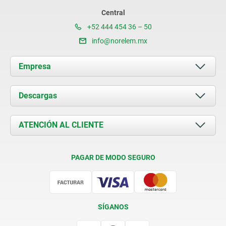
Central
+52 444 454 36 – 50
info@norelem.mx
Empresa
Acerca de nosotros
Descargas
Novedades
Documents
ATENCIÓN AL CLIENTE
Contacto
Condiciones de entrega
PAGAR DE MODO SEGURO
Certificación
SÍGANOS