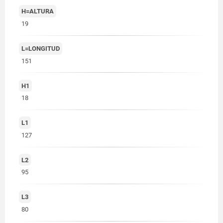
H=ALTURA
19
L=LONGITUD
151
H1
18
L1
127
L2
95
L3
80