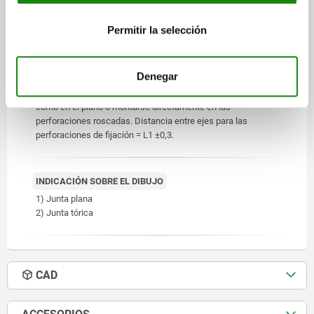
en caso de aceite, y hasta 70 °C en caso de agua.
Reflector lacado en blanco, marcas o escala negras.
Permitir la selección
Tornillo y tuerca hexagonal cincados.
Denegar
INDICACIÓN
Los indicadores del nivel de aceite se pueden representar
como en el plano o montarse directamente en las
perforaciones roscadas. Distancia entre ejes para las
perforaciones de fijación = L1 ±0,3.
INDICACIÓN SOBRE EL DIBUJO
1) Junta plana
2) Junta tórica
CAD