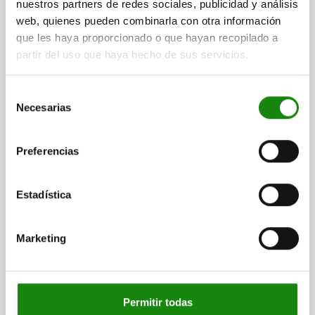
nuestros partners de redes sociales, publicidad y análisis
web, quienes pueden combinarla con otra información
que les haya proporcionado o que hayan recopilado a
partir del uso que haya hecho de sus servicios.
Selección
Necesarias
de
consentimiento
Descripción
Preferencias
MATERIAL
Estadística
Empuñadura de poliamida termoplástica.
Varilla de nivel de aceite de acero.
Junta tórica de goma (NBR), 70 Shore.
Marketing
VERSIÓN
Empuñadura negra.
Permitir todas
Varilla de nivel de aceite fosfatada.