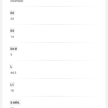
insertado
D2
24
D3
14
D4 Ø
5
L
44,5
L1
18
S MÍN.