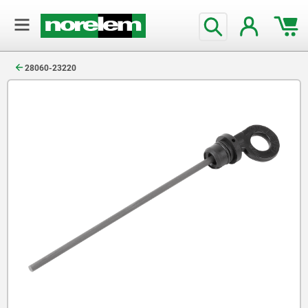
text.skipToContent
text.skipToNavigation
28060-23220