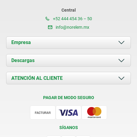
Central
+52 444 454 36 – 50
info@norelem.mx
Empresa
Acerca de nosotros
Descargas
Novedades
Documents
ATENCIÓN AL CLIENTE
Contacto
Condiciones de entrega
PAGAR DE MODO SEGURO
Certificación
SÍGANOS