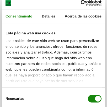
Consentimiento
Detalles
Acerca de las cookies
Esta página web usa cookies
CONECTOR PARA TUBOS PIEZA EN CRUZ ALUMINIO,
Las cookies de este sitio web se usan para personalizar
PARA TUBOS REDONDOS, COMP:ACERO, A=30,2,
el contenido y los anuncios, ofrecer funciones de redes
B=30,2
sociales y analizar el tráfico. Además, compartimos
DIÁMETRO INTERIOR=30,2
DIÁMETRO INTERIOR=30,2
C=38
información sobre el uso que haga del sitio web con
D=45
E=45
G=44
H=64
K=64
L=83
M=44
R=46
nuestros partners de redes sociales, publicidad y análisis
S=M8X45
web, quienes pueden combinarla con otra información
que les haya proporcionado o que hayan recopilado a
Referencia:
29000-523030
partir del uso que haya hecho de sus servicios.
$585.45
DETALLES
más IVA.
Selección
más gastos de envío
Necesarias
de
consentimiento