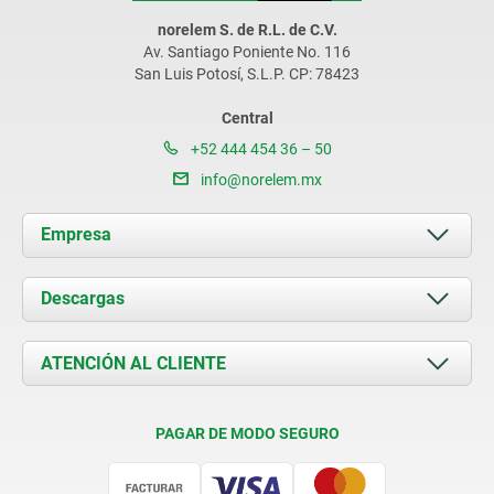
norelem S. de R.L. de C.V.
Av. Santiago Poniente No. 116
San Luis Potosí, S.L.P. CP: 78423
Central
+52 444 454 36 – 50
info@norelem.mx
Empresa
Acerca de nosotros
Descargas
Novedades
Documents
ATENCIÓN AL CLIENTE
Contacto
Condiciones de entrega
PAGAR DE MODO SEGURO
Certificación