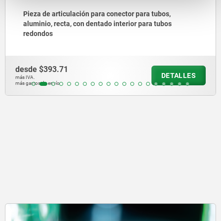
r para tubos,
Conectores para tubo, pieza de a
ior para tubos
con dentado exterior
desde
$393.71
DETALLES
más IVA.
más gastos de envío