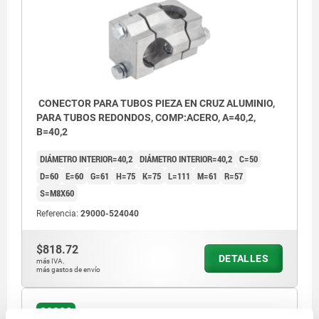
CONECTOR PARA TUBOS PIEZA EN CRUZ ALUMINIO,
PARA TUBOS REDONDOS, COMP:ACERO, A=40,2,
B=40,2
DIÁMETRO INTERIOR=40,2
DIÁMETRO INTERIOR=40,2
C=50
D=60
E=60
G=61
H=75
K=75
L=111
M=61
R=57
S=M8X60
Referencia:
29000-524040
$818.72
DETALLES
más IVA.
más gastos de envío
29000