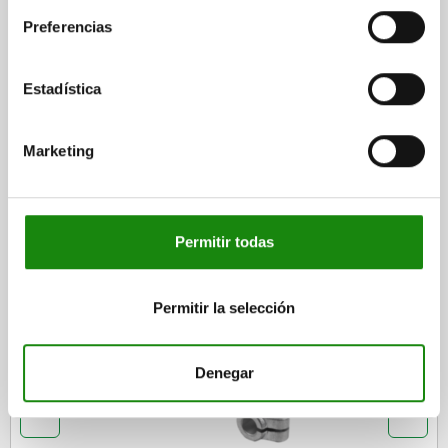
DETALLES
Preferencias
CAD
Estadística
DESCARGAS
Marketing
Otros clientes también
compraron
Permitir todas
NUEVO
Permitir la selección
29026
Denegar