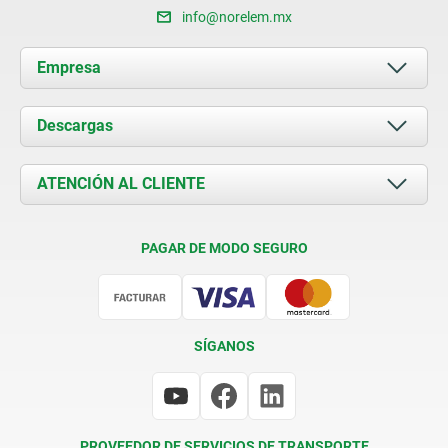
info@norelem.mx
Empresa
Acerca de nosotros
Descargas
Novedades
Documents
ATENCIÓN AL CLIENTE
Contacto
Condiciones de entrega
PAGAR DE MODO SEGURO
Certificación
SÍGANOS
PROVEEDOR DE SERVICIOS DE TRANSPORTE