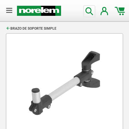
text.skipToContent
text.skipToNavigation
BRAZO DE SOPORTE SIMPLE