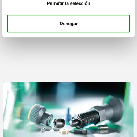
DETALLES
Permitir la selección
más IVA.
más gastos de envío
Denegar