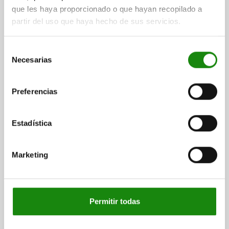
que les haya proporcionado o que hayan recopilado a
Otros clientes también
partir del uso que haya hecho de sus servicios.
compraron
Selección
Necesarias
de
consentimiento
29180
Preferencias
Estadística
Marketing
telescópico
Soporte para mo
Permitir todas
desde
$2,370.68