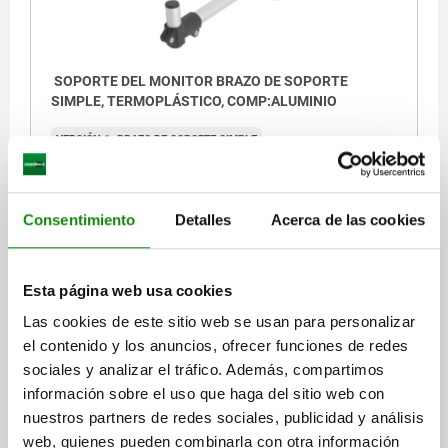
SOPORTE DEL MONITOR BRAZO DE SOPORTE
SIMPLE, TERMOPLÁSTICO, COMP:ALUMINIO
VERSIÓN 1=BRAZO DE SOPORTE SIMPLE
Referencia:
29180-3010
$1,606.44
Consentimiento
Detalles
Acerca de las cookies
DETALLES
más IVA.
más gastos de envío
Esta página web usa cookies
Las cookies de este sitio web se usan para personalizar
DETALLES
el contenido y los anuncios, ofrecer funciones de redes
sociales y analizar el tráfico. Además, compartimos
CAD
información sobre el uso que haga del sitio web con
nuestros partners de redes sociales, publicidad y análisis
DESCARGAS
web, quienes pueden combinarla con otra información