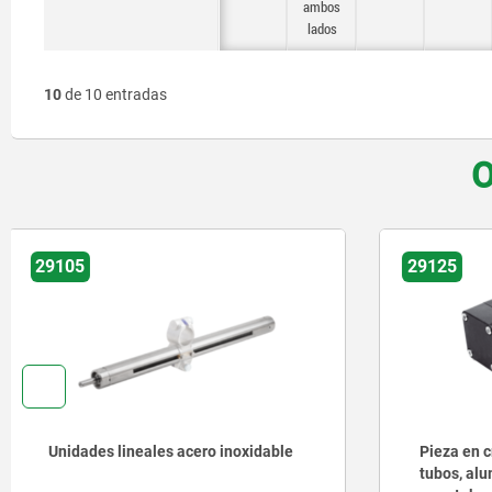
ambos
lados
10
de 10 entradas
O
29125
29105
Pieza en cruz para conector para
Unidades 
tubos, aluminio, para unidad lineal,
roscado t