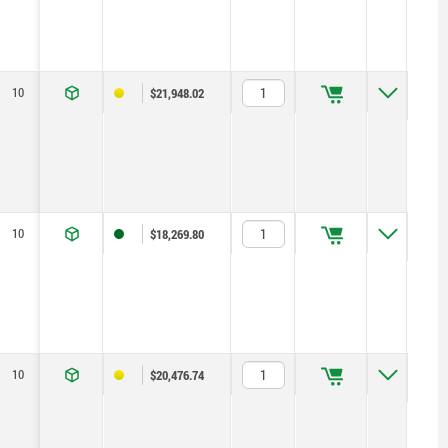
10
860
1000
30
25
Tr 20x4
50
$21,948.02
10
360
500
30
25
Tr 20x4
50
$18,269.80
10
660
800
30
25
Tr 20x4
50
$20,476.74