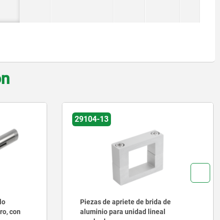
on
29135
 de
Conectores para tubo pie, aluminio,
l
para unidad lineal