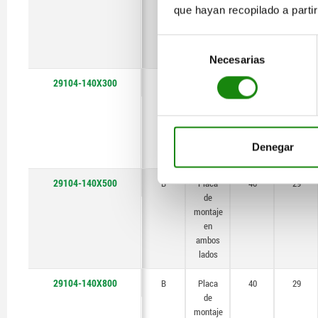
que hayan recopilado a parti
montaje
en
ambos
Selección
lados
Necesarias
de
consentimiento
29104-140X300
B
Placa
40
29
de
montaje
en
ambos
Denegar
lados
29104-140X500
B
Placa
40
29
de
montaje
en
ambos
lados
29104-140X800
B
Placa
40
29
de
montaje