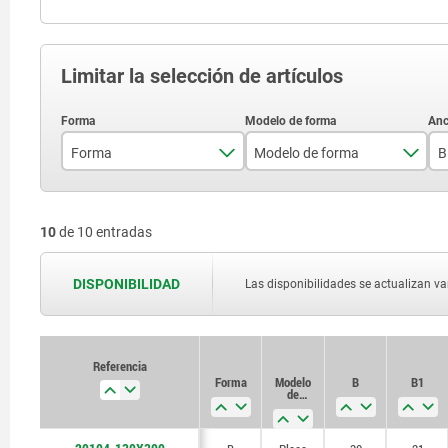
Limitar la selección de artículos
Forma
Modelo de forma
B
B
Placa de montaje en ambos lados
10
de 10 entradas
DISPONIBILIDAD
Las disponibilidades se actualizan var
Referencia
Referencia
Forma
Forma
Modelo
Modelo
B
B
B1
B1
de
de
forma
forma