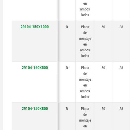
en
ambos
lados
29104-150X1000
B
Placa
50
38
de
montaje
en
ambos
lados
29104-150X500
B
Placa
50
38
de
montaje
en
ambos
lados
29104-150X800
B
Placa
50
38
de
montaje
en