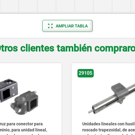
AMPLIAR TABLA
tros clientes también comprar
29104-13
lineales con husillo
Piezas de apriete de brida
rapezoidal, de acero, con
aluminio para unidad linea