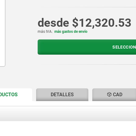
desde
$12,320.53
más IVA.
más gastos de envío
SELECCION
CURRENT
CURRENT
ODUCTOS
DETALLES
CAD
TAB:
TAB: