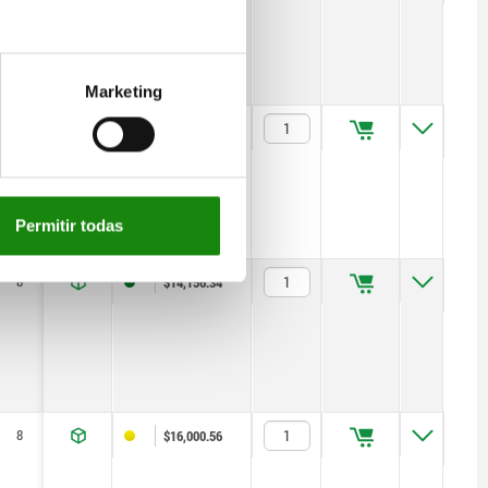
Marketing
8
185
300
28
22
Tr18x4
40
$12,927.05
Permitir todas
8
385
500
28
22
Tr18x4
40
$14,156.34
8
685
800
28
22
Tr18x4
40
$16,000.56