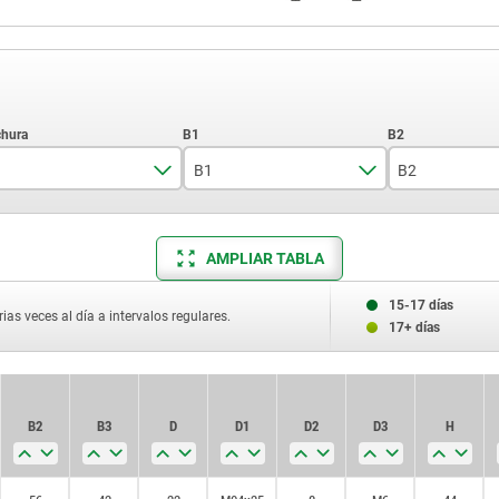
B1
B2
30
21
56
AMPLIAR TABLA
40
29
68
50
38
85
15-17 días
ias veces al día a intervalos regulares.
17+ días
B2
B2
B3
B3
D
D
D1
D1
D2
D2
D3
D3
H
H