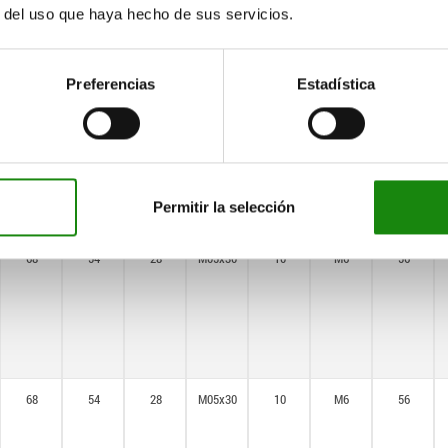
r del uso que haya hecho de sus servicios.
Preferencias
Estadística
68
54
28
M05x30
10
M6
56
Permitir la selección
68
54
28
M05x30
10
M6
56
68
54
28
M05x30
10
M6
56