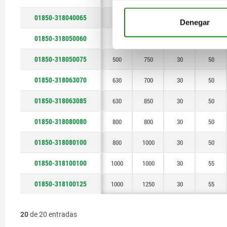
01850-318040065
400
650
30
50
Denegar
01850-318050060
500
600
30
50
01850-318050075
500
750
30
50
01850-318063070
630
700
30
50
01850-318063085
630
850
30
50
01850-318080080
800
800
30
50
01850-318080100
800
1000
30
50
01850-318100100
1000
1000
30
55
01850-318100125
1000
1250
30
55
20
de 20 entradas