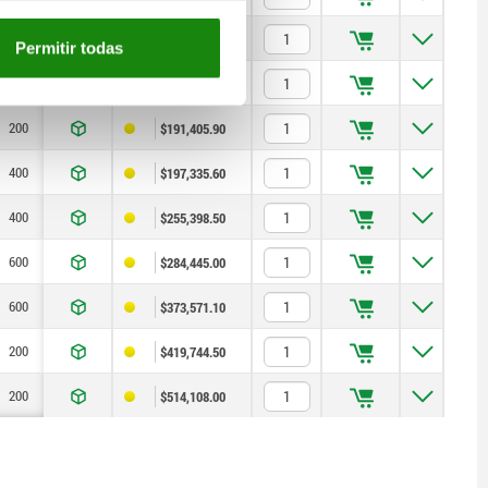
300
200
200
150
55
100
25
$140,597.10
Permitir todas
200
—
250
200
75
100
25
$130,032.00
200
—
250
200
75
100
25
$191,405.90
400
—
315
200
100
125
25
$197,335.60
400
—
315
200
100
125
25
$255,398.50
600
400
400
300
135
150
25
$284,445.00
600
400
400
300
135
150
25
$373,571.10
200
—
500
400
165
160
25
$419,744.50
200
—
500
400
165
160
25
$514,108.00