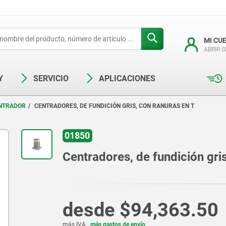
MI CU
ABRIR 
Y
SERVICIO
APLICACIONES
NTRADOR
CENTRADORES, DE FUNDICIÓN GRIS, CON RANURAS EN T
01850
Centradores, de fundición gri
desde
$94,363.50
más IVA.
más gastos de envío