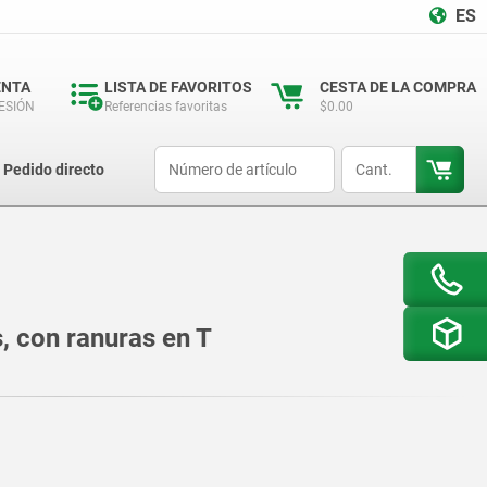
ES
ENTA
LISTA DE FAVORITOS
CESTA DE LA COMPRA
SESIÓN
Referencias favoritas
$0.00
productCode
qty
Pedido directo
s, con ranuras en T