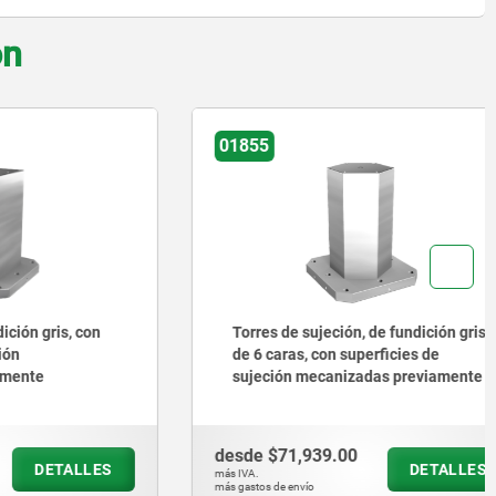
on
01855
ris, con
Torres de sujeción, de fundición gris,
de 6 caras, con superficies de
sujeción mecanizadas previamente
desde
$71,939.00
ETALLES
DETALLES
más IVA.
más gastos de envío