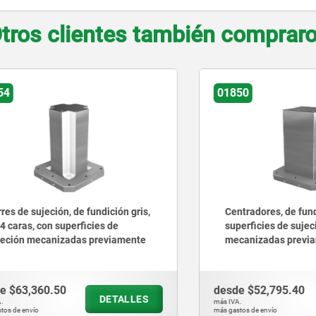
tros clientes también comprar
01850
sujeción, de fundición gris,
Centradores, de fundición g
, con superficies de
superficies de sujeción
 mecanizadas previamente
mecanizadas previamente
,360.50
desde
$52,795.40
DETALLES
D
más IVA.
vío
más gastos de envío