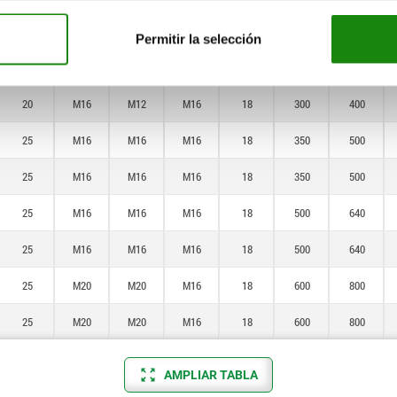
20
M16
M12
M16
18
250
320
Permitir la selección
20
M16
M12
M16
18
300
400
20
M16
M12
M16
18
300
400
25
M16
M16
M16
18
350
500
25
M16
M16
M16
18
350
500
25
M16
M16
M16
18
500
640
25
M16
M16
M16
18
500
640
25
M20
M20
M16
18
600
800
25
M20
M20
M16
18
600
800
AMPLIAR TABLA