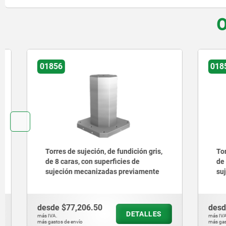
O
01856
01854
Torres de sujeción, de fundición gris,
Torres de 
de 8 caras, con superficies de
de 4 caras
sujeción mecanizadas previamente
sujeción
desde
$77,206.50
desde
$63
DETALLES
más IVA.
más IVA.
más gastos de envío
más gastos de en