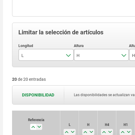
Limitar la selección de artículos
L
H
H
400
500
20
de 20 entradas
500
600
630
650
DISPONIBILIDAD
Las disponibilidades se actualizan var
800
700
1000
750
Referencia
Referencia
L
L
H
H
H4
H4
H1
H1
800