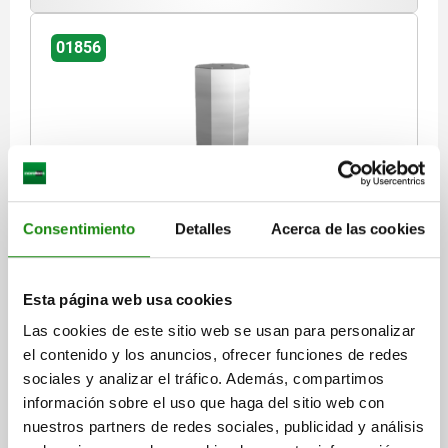
01856
TORRE DE SUJECIÓN 8 LADOS, CON SUPERFICIES DE
Consentimiento
Detalles
Acerca de las cookies
SUJECIÓ, FORMA:A, L=630, L1=351, H=700, GJL300
LONGITUD=630
ALTURA=700
H1=50
DIÁMETRO INTERIOR=25
PERFORACIÓN DE FIJACIÓN=M16
Esta página web usa cookies
PERFORACIÓN DE FIJACIÓN=M16
ROSCA=M16
L1=351
L2=500
Las cookies de este sitio web se usan para personalizar
L3=400
L5=315
L6=200
L7=100
L8=145,4
el contenido y los anuncios, ofrecer funciones de redes
Referencia:
01856-10063070
sociales y analizar el tráfico. Además, compartimos
información sobre el uso que haga del sitio web con
$145,202.40
nuestros partners de redes sociales, publicidad y análisis
DETALLES
más IVA.