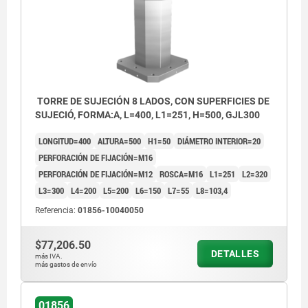
TORRE DE SUJECIÓN 8 LADOS, CON SUPERFICIES DE
SUJECIÓ, FORMA:A, L=400, L1=251, H=500, GJL300
LONGITUD=400
ALTURA=500
H1=50
DIÁMETRO INTERIOR=20
PERFORACIÓN DE FIJACIÓN=M16
PERFORACIÓN DE FIJACIÓN=M12
ROSCA=M16
L1=251
L2=320
L3=300
L4=200
L5=200
L6=150
L7=55
L8=103,4
Referencia:
01856-10040050
$77,206.50
DETALLES
más IVA.
más gastos de envío
1) Perforación de pasada para tornillo de cabeza
1) Perfo
01856