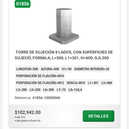
01856
TORRE DE SUJECIÓN 8 LADOS, CON SUPERFICIES DE
SUJECIÓ, FORMA:A, L=500, L1=301, H=600, GJL300
LONGITUD=500
ALTURA=600
H1=50
DIÁMETRO INTERIOR=20
PERFORACIÓN DE FIJACIÓN=M16
PERFORACIÓN DE FIJACIÓN=M12
ROSCA=M16
L1=301
L2=400
L3=200
L5=250
L6=200
L7=75
L8=124,4
Referencia:
01856-10050060
$102,942.00
DETALLES
más IVA.
más gastos de envío