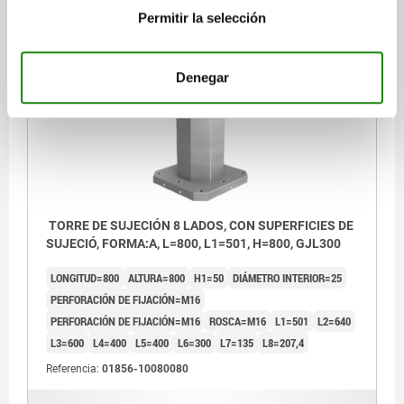
DETALLES
más IVA.
Permitir la selección
más gastos de envío
01856
Denegar
TORRE DE SUJECIÓN 8 LADOS, CON SUPERFICIES DE
SUJECIÓ, FORMA:A, L=800, L1=501, H=800, GJL300
LONGITUD=800
ALTURA=800
H1=50
DIÁMETRO INTERIOR=25
PERFORACIÓN DE FIJACIÓN=M16
PERFORACIÓN DE FIJACIÓN=M16
ROSCA=M16
L1=501
L2=640
L3=600
L4=400
L5=400
L6=300
L7=135
L8=207,4
Referencia:
01856-10080080