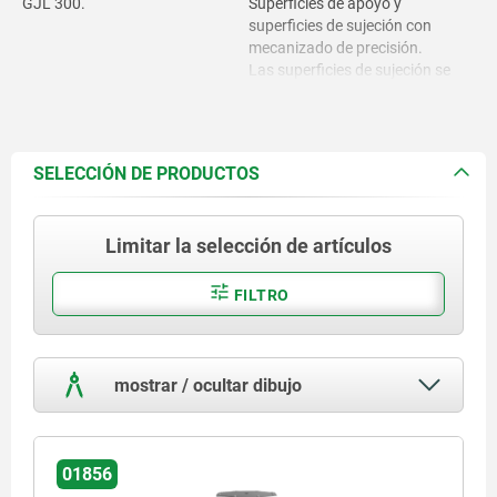
GJL 300.
Superficies de apoyo y
superficies de sujeción con
mecanizado de precisión.
Las superficies de sujeción se
han mecanizado previamente
con una medida excedente de
1mm.
SELECCIÓN DE PRODUCTOS
Limitar la selección de artículos
FILTRO
mostrar / ocultar dibujo
01856