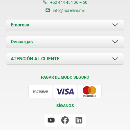
+52 444 454 36 – 50
info@norelem.mx
Empresa
Acerca de nosotros
Descargas
Novedades
Documents
ATENCIÓN AL CLIENTE
Contacto
Condiciones de entrega
PAGAR DE MODO SEGURO
Certificación
SÍGANOS