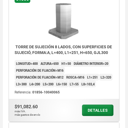
cilíndrica DIN 912 (D3/D4)
cilíndri
TORRE DE SUJECIÓN 8 LADOS, CON SUPERFICIES DE
SUJECIÓ, FORMA:A, L=400, L1=251, H=650, GJL300
LONGITUD=400
ALTURA=650
H1=50
DIÁMETRO INTERIOR=20
PERFORACIÓN DE FIJACIÓN=M16
PERFORACIÓN DE FIJACIÓN=M12
ROSCA=M16
L1=251
L2=320
L3=300
L4=200
L5=200
L6=150
L7=55
L8=103,4
Referencia:
01856-10040065
$91,082.60
DETALLES
más IVA.
más gastos de envío