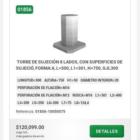
01856
TORRE DE SUJECIÓN 8 LADOS, CON SUPERFICIES DE
SUJECIÓ, FORMA:A, L=500, L1=301, H=750, GJL300
LONGITUD=500
ALTURA=750
H1=50
DIÁMETRO INTERIOR=20
PERFORACIÓN DE FIJACIÓN=M16
PERFORACIÓN DE FIJACIÓN=M12
ROSCA=M16
L1=301
L2=400
L3=200
L5=250
L6=200
L7=75
L8=124,4
Referencia:
01856-10050075
$120,099.00
DETALLES
más IVA.
más gastos de envío