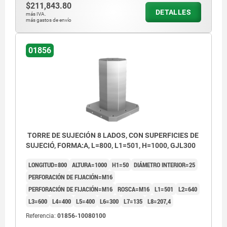
$211,843.80
DETALLES
más IVA.
más gastos de envío
01856
TORRE DE SUJECIÓN 8 LADOS, CON SUPERFICIES DE
SUJECIÓ, FORMA:A, L=800, L1=501, H=1000, GJL300
LONGITUD=800
ALTURA=1000
H1=50
DIÁMETRO INTERIOR=25
PERFORACIÓN DE FIJACIÓN=M16
PERFORACIÓN DE FIJACIÓN=M16
ROSCA=M16
L1=501
L2=640
L3=600
L4=400
L5=400
L6=300
L7=135
L8=207,4
Referencia:
01856-10080100